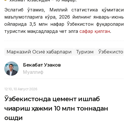
Эслатиб ўтамиз, Миллий статистика қўмитаси
маълумотларига кўра, 2026 йилнинг январь-июнь
ойларида 3,5 млн нафар Ўзбекистон фуқаролари
туристик мақсадларда чет элга
сафар қилган
.
Марказий Осиё хабарлари
Туризм
Ўзбекистон
Бекабат Узаков
Муаллиф
12:10, 10 Август 2026
Ўзбекистонда цемент ишлаб
чиқариш ҳажми 10 млн тоннадан
ошди