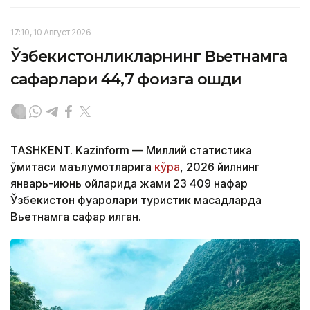
17:10, 10 Август 2026
Ўзбекистонликларнинг Вьетнамга
сафарлари 44,7 фоизга ошди
TASHKENT. Kazinform — Миллий статистика
қўмитаси маълумотларига
кўра
, 2026 йилнинг
январь-июнь ойларида жами 23 409 нафар
Ўзбекистон фуқаролари туристик мақсадларда
Вьетнамга сафар қилган.