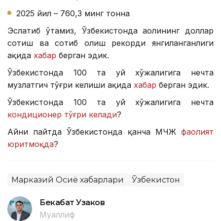
2025 йил – 760,3 минг тонна
Эслатиб ўтамиз, Ўзбекистонда аҳолининг доллар
сотиш ва сотиб олиш рекорди янгиланганлиги
ҳақида
хабар
берган эдик.
Ўзбекистонда 100 та уй хўжалигига нечта
музлатгич тўғри келиши ҳақида
хабар
берган эдик.
Ўзбекистонда 100 та уй хўжалигига нечта
кондиционер тўғри келади
?
Айни пайтда Ўзбекистонда қанча МЧЖ
фаолият
юритмоқда
?
Марказий Осиё хабарлари
Ўзбекистон
Бекабат Узаков
Муаллиф