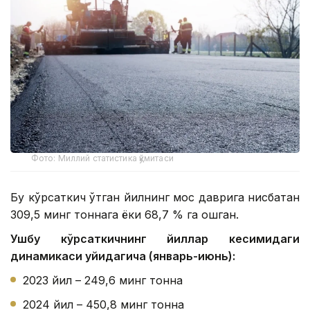
Фото: Миллий статистика қўмитаси
Бу кўрсаткич ўтган йилнинг мос даврига нисбатан
309,5 минг тоннага ёки 68,7 % га ошган.
Ушбу кўрсаткичнинг йиллар кесимидаги
динамикаси қуйидагича (январь-июнь):
2023 йил – 249,6 минг тонна
2024 йил – 450,8 минг тонна