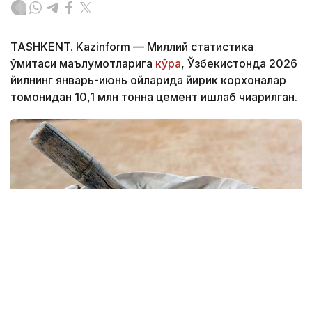
TASHKENT. Kazinform — Миллий статистика
қўмитаси маълумотларига
кўра
, Ўзбекистонда 2026
йилнинг январь-июнь ойларида йирик корхоналар
томонидан 10,1 млн тонна цемент ишлаб чиқарилган.