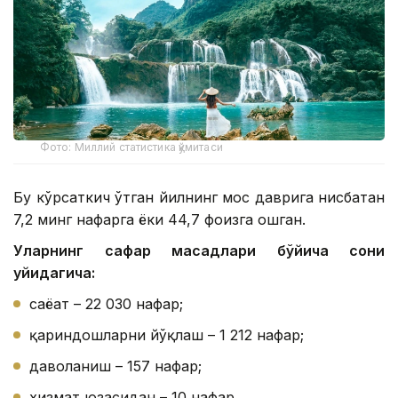
Фото: Миллий статистика қўмитаси
Бу кўрсаткич ўтган йилнинг мос даврига нисбатан
7,2 минг нафарга ёки 44,7 фоизга ошган.
Уларнинг сафар мақсадлари бўйича сони
қуйидагича:
саёҳат – 22 030 нафар;
қариндошларни йўқлаш – 1 212 нафар;
даволаниш – 157 нафар;
хизмат юзасидан – 10 нафар.