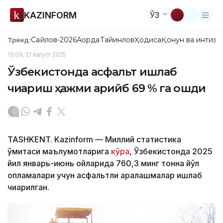
KAZINFORM
ЎЗ
Сайлов-2026
Ақорда
Тайинлов
Ҳодиса
Қонун ва интизо
Тренд:
19:09, 21 Август 2025
Ўзбекистонда асфальт ишлаб
чиқариш ҳажми қарийб 69 % га ошди
TASHKENT. Kazinform — Миллий статистика
қўмитаси маълумотларига
кўра
, Ўзбекистонда 2025
йил январь-июнь ойларида 760,3 минг тонна йўл
қопламалари учун асфальтли аралашмалар ишлаб
чиқарилган.