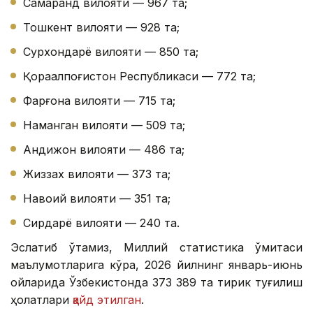
Самарқанд вилояти — 967 та;
Тошкент вилояти — 928 та;
Сурхондарё вилояти — 850 та;
Қорақалпоғистон Республикаси — 772 та;
Фарғона вилояти — 715 та;
Наманган вилояти — 509 та;
Андижон вилояти — 486 та;
Жиззах вилояти — 373 та;
Навоий вилояти — 351 та;
Сирдарё вилояти — 240 та.
Эслатиб ўтамиз, Миллий статистика қўмитаси
маълумотларига кўра, 2026 йилнинг январь-июнь
ойларида Ўзбекистонда 373 389 та тирик туғилиш
ҳолатлари
қайд этилган
.