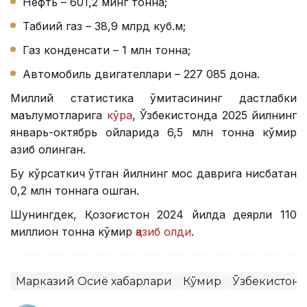
Нефть – 601,2 минг тонна;
Табиий газ – 38,9 млрд куб.м;
Газ конденсати – 1 млн тонна;
Автомобиль двигателлари – 227 085 дона.
Миллий статистика қўмитасининг дастлабки
маълумотларига
кўра
, Ўзбекистонда 2025 йилнинг
январь-октябрь ойларида 6,5 млн тонна кўмир
қазиб олинган.
Бу кўрсаткич ўтган йилнинг мос даврига нисбатан
0,2 млн тоннага ошган.
Шунингдек, Қозоғистон 2024 йилда деярли 110
миллион тонна кўмир
қазиб олди
.
Марказий Осиё хабарлари
Кўмир
Ўзбекистон