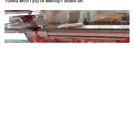
тонна мол гўшти импорт қилинган.
Фото: Миллий статистика қўмитаси
Импорт ҳажми ўтган йилнинг мос даврига
нисбатан 6 минг тоннага ёки 9,1 фоизга ошган.
Мазкур даврда Ўзбекистонга энг кўп мол гўшти
етказиб берган давлатлар: