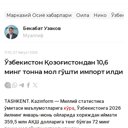
Марказий Осиё хабарлари
Оила
Никоҳ
Ўзбеки
Бекабат Узаков
Муаллиф
11:10, 07 Август 2026
Ўзбекистон Қозоғистондан 10,6
минг тонна мол гўшти импорт қилди
TASHKENT. Kazinform — Миллий статистика
қўмитаси маълумотларига
кўра
, Ўзбекистонга 2026
йилнинг январь-июнь ойларида хориждан қиймати
359,5 млн АҚШ долларига тенг бўлган 72 минг