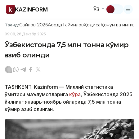
KAZINFORM
ЎЗ
Сайлов-2026
Ақорда
Тайинлов
Ҳодиса
Қонун ва интизо
Тренд:
09:08, 26 Декабр 2025
Ўзбекистонда 7,5 млн тонна кўмир
қазиб олинди
TASHKENT. Kazinform — Миллий статистика
қўмитаси маълумотларига
кўра
, Ўзбекистонда 2025
йилнинг январь-ноябрь ойларида 7,5 млн тонна
кўмир қазиб олинган.