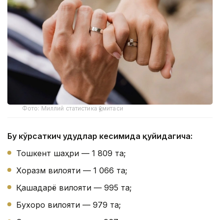
Фото: Миллий статистика қўмитаси
Бу кўрсаткич ҳудудлар кесимида қуйидагича:
Тошкент шаҳри — 1 809 та;
Хоразм вилояти — 1 066 та;
Қашқадарё вилояти — 995 та;
Бухоро вилояти — 979 та;