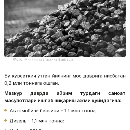
Фото: Миллий статистика қўмитаси
Бу кўрсаткич ўтган йилнинг мос даврига нисбатан
0,2 млн тоннага ошган.
Мазкур даврда айрим турдаги саноат
маҳсулотлари ишлаб чиқариш ҳажми қуйидагича:
Автомобиль бензини – 1,1 млн тонна;
Дизель – 1,1 млн тонна;