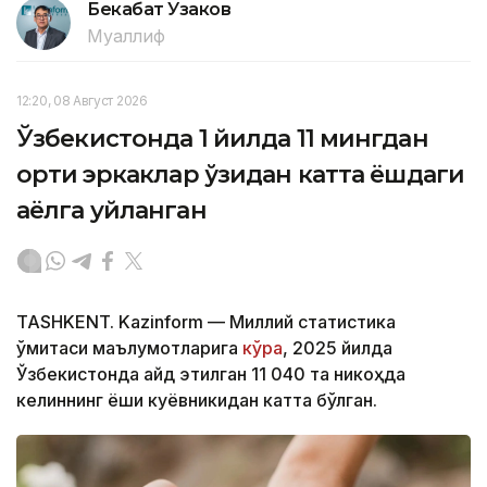
Бекабат Узаков
Муаллиф
12:20, 08 Август 2026
Ўзбекистонда 1 йилда 11 мингдан
ортиқ эркаклар ўзидан катта ёшдаги
аёлга уйланган
TASHKENT. Kazinform — Миллий статистика
қўмитаси маълумотларига
кўра
, 2025 йилда
Ўзбекистонда қайд этилган 11 040 та никоҳда
келиннинг ёши куёвникидан катта бўлган.