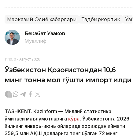
Марказий Осиё хабарлари
Тадбиркорлик
Ўзб
Бекабат Узаков
Муаллиф
11:10, 07 Август 2026
Ўзбекистон Қозоғистондан 10,6
минг тонна мол гўшти импорт қилди
TASHKENT. Kazinform — Миллий статистика
қўмитаси маълумотларига
кўра
, Ўзбекистонга 2026
йилнинг январь-июнь ойларида хориждан қиймати
359,5 млн АҚШ долларига тенг бўлган 72 минг