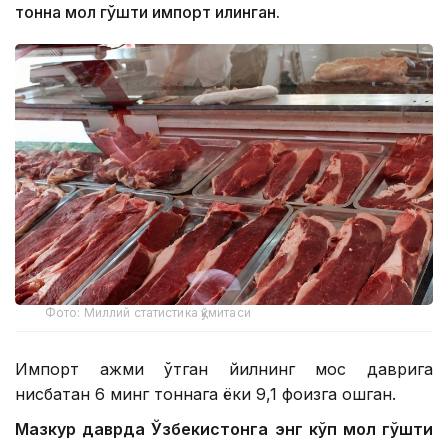
тонна мол гўшти импорт қилинган.
Фото: Миллий статистика қўмитаси
Импорт ҳажми ўтган йилнинг мос даврига
нисбатан 6 минг тоннага ёки 9,1 фоизга ошган.
Мазкур даврда Ўзбекистонга энг кўп мол гўшти