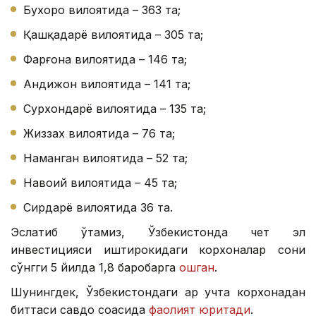
Бухoрo вилоятида – 363 та;
Қашқадарё вилоятида – 305 та;
Фарғона вилоятида – 146 та;
Андижон вилоятида – 141 та;
Сурхондарё вилоятида – 135 та;
Жиззах вилоятида – 76 та;
Наманган вилоятида – 52 та;
Навоий вилоятида – 45 та;
Сирдарё вилоятида 36 та.
Эслатиб ўтамиз, Ўзбекистонда чет эл
инвестицияси иштирокидаги корхоналар сони
сўнгги 5 йилда 1,8 баробарга
ошган
.
Шунингдек, Ўзбекистондаги ҳар учта корхонадан
биттаси савдо соҳасида
фаолият юритади
.