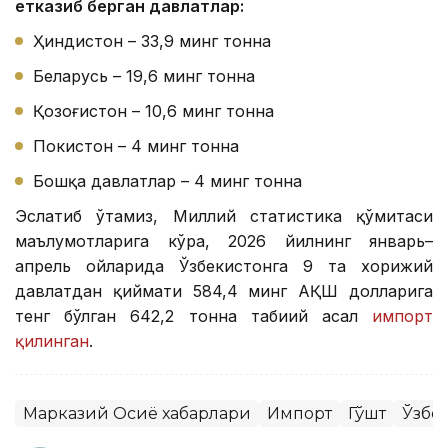
етказиб берган давлатлар:
Ҳиндистон – 33,9 минг тонна
Беларусь – 19,6 минг тонна
Қозоғистон – 10,6 минг тонна
Покистон – 4 минг тонна
Бошқа давлатлар – 4 минг тонна
Эслатиб ўтамиз, Миллий статистика қўмитаси
маълумотларига кўра, 2026 йилнинг январь–
апрель ойларида Ўзбекистонга 9 та хорижий
давлатдан қиймати 584,4 минг АҚШ долларига
тенг бўлган 642,2 тонна табиий асал
импорт
қилинган
.
Марказий Осиё хабарлари
Импорт
Гўшт
Ўзбе