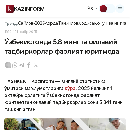
KAZINFORM
ЎЗ
Сайлов-2026
Ақорда
Тайинлов
Ҳодиса
Қонун ва интизо
Тренд:
11:10, 12 Ноябр 2025
Ўзбекистонда 5,8 мингта оилавий
тадбиркорлар фаолият юритмоқда
TASHKENT. Kazinform — Миллий статистика
қўмитаси маълумотларига
кўра
, 2025 йилнинг 1
октябрь ҳолатига Ўзбекистонда фаолият
юритаётган оилавий тадбиркорлар сони 5 841 тани
ташкил этган.