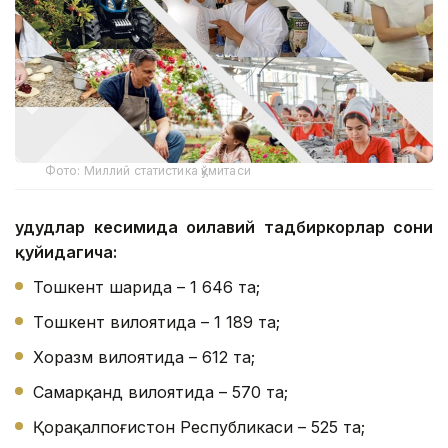
Фото: Миллий статистика қўмитаси
Ҳудудлар кесимида оилавий тадбиркорлар сони
қуйидагича:
Тошкент шаҳрида – 1 646 та;
Тoшкент вилоятида – 1 189 та;
Хоразм вилоятида – 612 та;
Самарқанд вилоятида – 570 та;
Қорақалпоғистон Республикаси – 525 та;