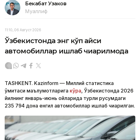
Бекабат Узаков
Муаллиф
11:10, 06 Август 2026
Ўзбекистонда энг кўп қайси
автомобиллар ишлаб чиқарилмоқда
TASHKENT. Kazinform — Миллий статистика
қўмитаси маълумотларига
кўра
, Ўзбекистонда 2026
йилнинг январь-июнь ойларида турли русумдаги
235 794 дона енгил автомобиллар ишлаб чиқарилган.