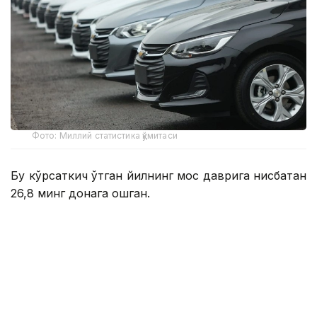
Фото: Миллий статистика қўмитаси
Бу кўрсаткич ўтган йилнинг мос даврига нисбатан
26,8 минг донага ошган.
Улар русумлар бўйича қуйидагича:
Cobalt — 82 951 дона;
Damas — 42 663 дона;
Tracker — 23 249 дона;
Onix — 18 715 дона;