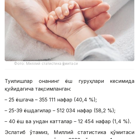
Фото: Миллий статистика қўмитаси
Туғилишлар онанинг ёш гуруҳлари кесимида
қуйидагича тақсимланган:
– 25 ёшгача – 355 111 нафар (40,4 %);
– 25-39 ёшдагилар – 512 034 нафар (58,2 %);
– 40 ёш ва ундан катталар – 12 454 нафар (1,4 %).
Эслатиб ўтамиз, Миллий статистика қўмитаси