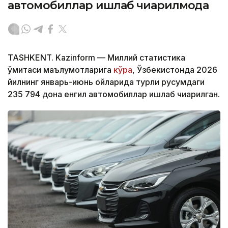
автомобиллар ишлаб чиқарилмоқда
TASHKENT. Kazinform — Миллий статистика
қўмитаси маълумотларига
кўра
, Ўзбекистонда 2026
йилнинг январь-июнь ойларида турли русумдаги
235 794 дона енгил автомобиллар ишлаб чиқарилган.