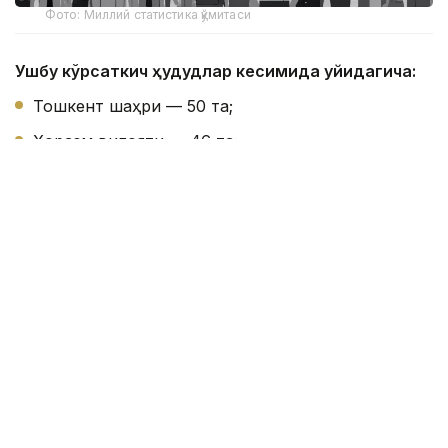
Фото: Миллий статистика қўмитаси
Ушбу кўрсаткич ҳудудлар кесимида қуйидагича:
Тошкент шаҳри — 50 та;
Хоразм вилояти — 46 та;
Сирдарё вилояти — 41 та;
Навоий вилояти — 38 та;
Жиззах вилояти — 35 та;
Бухоро вилояти — 35 та;
Тошкент вилояти — 33 та;
Андижон вилояти — 32 та;
Қорақалпоғистон Республикаси — 30 та;
Фарғона вилояти — 27 та;