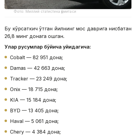
Фото: Миллий статистика қўмитаси
Бу кўрсаткич ўтган йилнинг мос даврига нисбатан
26,8 минг донага ошган.
Улар русумлар бўйича қуйидагича:
Cobalt — 82 951 дона;
Damas — 42 663 дона;
Tracker — 23 249 дона;
Onix — 18 715 дона;
KIA — 15 184 дона;
BYD — 13 405 дона;
Haval — 5 061 дона;
Chery — 4 384 дона;