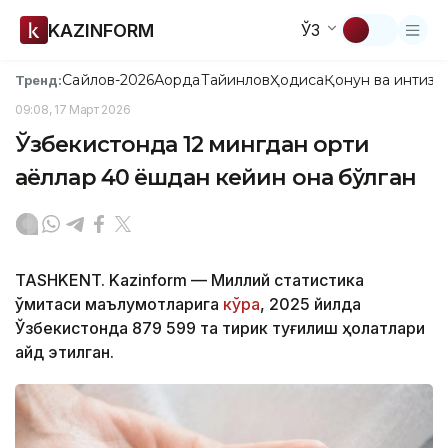
KAZINFORM
ЎЗ
Сайлов-2026
Ақорда
Тайинлов
Ҳодиса
Қонун ва интизо
Тренд:
09:08, 17 Март 2026
Ўзбекистонда 12 мингдан ортиқ
аёллар 40 ёшдан кейин она бўлган
TASHKENT. Kazinform — Миллий статистика
қўмитаси маълумотларига
кўра
, 2025 йилда
Ўзбекистонда 879 599 та тирик туғилиш ҳолатлари
қайд этилган.