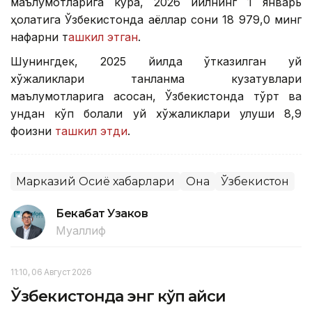
маълумотларига кўра, 2026 йилнинг 1 январь
ҳолатига Ўзбекистонда аёллар сони 18 979,0 минг
нафарни т
ашкил этган
.
Шунингдек, 2025 йилда ўтказилган уй
хўжаликлари танланма кузатувлари
маълумотларига асосан, Ўзбекистонда тўрт ва
ундан кўп болали уй хўжаликлари улуши 8,9
фоизни
ташкил этди
.
Марказий Осиё хабарлари
Она
Ўзбекистон
Бекабат Узаков
Муаллиф
11:10, 06 Август 2026
Ўзбекистонда энг кўп қайси