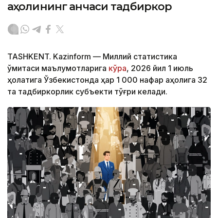
аҳолининг қанчаси тадбиркор
TASHKENT. Kazinform — Миллий статистика
қўмитаси маълумотларига
кўра
, 2026 йил 1 июль
ҳолатига Ўзбекистонда ҳар 1 000 нафар аҳолига 32
та тадбиркорлик субъекти тўғри келади.