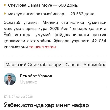
Chevrolet Damas Move — 600 дона;
махсус енгил автомобиллар — 29 582 дона.
Эслатиб ўтамиз, Миллий статистика қўмитаси
маълумотларига кўра, 2026 йил 1 январь ҳолатига
Ўзбекистонда умумий фойдаланишдаги қаттиқ
қопламали автомобиль йўллари узунлиги 42 054
километрни
ташкил этган
.
Марказий Осиё хабарлари
Саноат
Автомобилс
Бекабат Узаков
Муаллиф
17:15, 04 Август 2026
Ўзбекистонда ҳар минг нафар