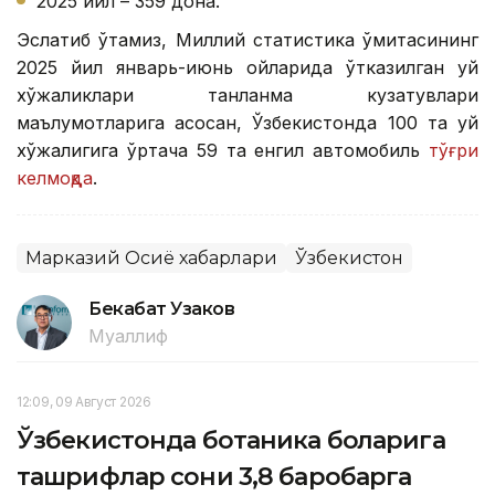
2025 йил – 359 дона.
Эслатиб ўтамиз, Миллий статистика қўмитасининг
2025 йил январь-июнь ойларида ўтказилган уй
хўжаликлари танланма кузатувлари
маълумотларига асосан, Ўзбекистонда 100 та уй
хўжалигига ўртача 59 та енгил автомобиль
тўғри
келмоқда
.
Марказий Осиё хабарлари
Ўзбекистон
Бекабат Узаков
Муаллиф
12:09, 09 Август 2026
Ўзбекистонда ботаника боғларига
ташрифлар сони 3,8 баробарга