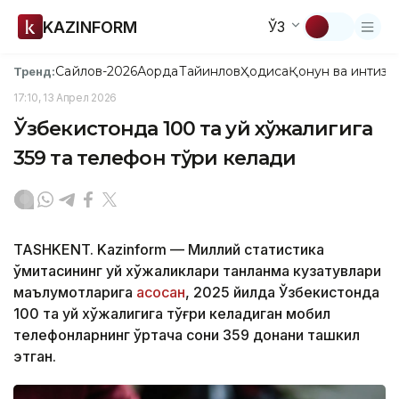
KAZINFORM
ЎЗ
Сайлов-2026
Ақорда
Тайинлов
Ҳодиса
Қонун ва интизо
Тренд:
17:10, 13 Апрел 2026
Ўзбекистонда 100 та уй хўжалигига
359 та телефон тўғри келади
TASHKENT. Kazinform — Миллий статистика
қўмитасининг уй хўжаликлари танланма кузатувлари
маълумотларига
асосан
, 2025 йилда Ўзбекистонда
100 та уй хўжалигига тўғри келадиган мобил
телефонларнинг ўртача сони 359 донани ташкил
этган.