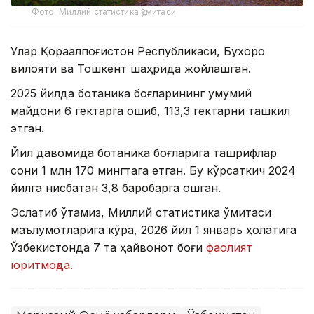
Фото: Миллий статистика қўмитаси
Улар Қорақалпоғистон Республикаси, Бухоро
вилояти ва Тошкент шаҳрида жойлашган.
2025 йилда ботаника боғларининг умумий
майдони 6 гектарга ошиб, 113,3 гектарни ташкил
этган.
Йил давомида ботаника боғларига ташрифлар
сони 1 млн 170 мингтага етган. Бу кўрсаткич 2024
йилга нисбатан 3,8 баробарга ошган.
Эслатиб ўтамиз, Миллий статистика қўмитаси
маълумотларига кўра, 2026 йил 1 январь ҳолатига
Ўзбекистонда 7 та ҳайвонот боғи
фаолият
юритмоқда.