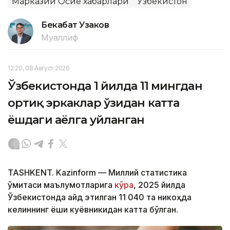
Марказий Осиё хабарлари
Ўзбекистон
Бекабат Узаков
Муаллиф
12:20, 08 Август 2026
Ўзбекистонда 1 йилда 11 мингдан
ортиқ эркаклар ўзидан катта
ёшдаги аёлга уйланган
TASHKENT. Kazinform — Миллий статистика
қўмитаси маълумотларига
кўра
, 2025 йилда
Ўзбекистонда қайд этилган 11 040 та никоҳда
келиннинг ёши куёвникидан катта бўлган.