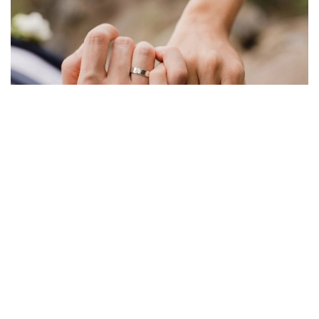
Фото: Миллий статистика қўмитаси
Бу кўрсаткич ҳудудлар кесимида қуйидагича:
Тошкент шаҳри — 1 809 та;
Хоразм вилояти — 1 066 та;
Қашқадарё вилояти — 995 та;