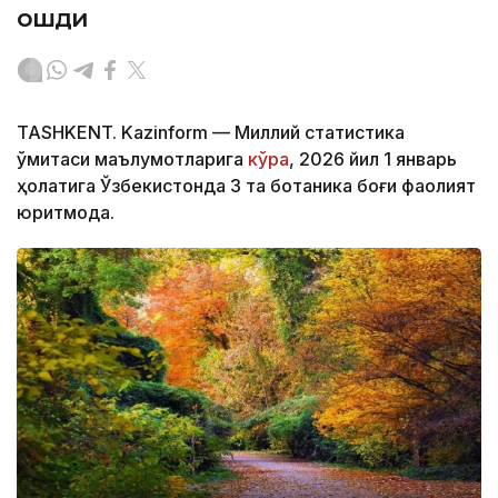
ошди
TASHKENT. Kazinform — Миллий статистика
қўмитаси маълумотларига
кўра
, 2026 йил 1 январь
ҳолатига Ўзбекистонда 3 та ботаника боғи фаолият
юритмоқда.