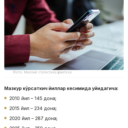
Фото: Миллий статистика қўмитаси
Мазкур кўрсаткич йиллар кесимида қуйидагича:
2010 йил – 145 дона;
2015 йил – 234 дона;
2020 йил – 287 дона;