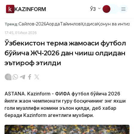
KAZINFORM
ЎЗ
Сайлов-2026
Ақорда
Тайинлов
Ҳодиса
Қонун ва интизо
Тренд:
17:45, 01 Июл 2026
Ўзбекистон терма жамоаси футбол
бўйича ЖЧ-2026 дан чиқиш олдидан
эътироф этилди
ASTANA. Kazinform - ФИФА футбол бўйича 2026
йилги жаҳон чемпионати гуруҳ босқичининг энг яхши
голи муаллифи номини эълон қилди, деб хабар
беради Kazinform агентлиги мухбири.