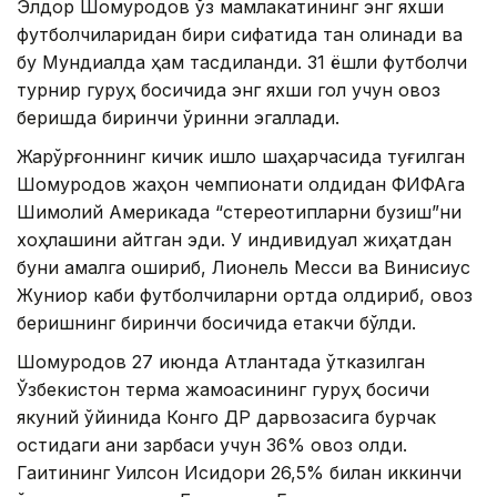
Элдор Шомуродов ўз мамлакатининг энг яхши
футболчиларидан бири сифатида тан олинади ва
бу Мундиалда ҳам тасдиқланди. 31 ёшли футболчи
турнир гуруҳ босқичида энг яхши гол учун овоз
беришда биринчи ўринни эгаллади.
Жарқўрғоннинг кичик қишлоқ шаҳарчасида туғилган
Шомуродов жаҳон чемпионати олдидан ФИФАга
Шимолий Америкада “стереотипларни бузиш”ни
хоҳлашини айтган эди. У индивидуал жиҳатдан
буни амалга ошириб, Лионель Месси ва Винисиус
Жуниор каби футболчиларни ортда қолдириб, овоз
беришнинг биринчи босқичида етакчи бўлди.
Шомуродов 27 июнда Атлантада ўтказилган
Ўзбекистон терма жамоасининг гуруҳ босқичи
якуний ўйинида Конго ДР дарвозасига бурчак
остидаги аниқ зарбаси учун 36% овоз олди.
Гаитининг Уилсон Исидори 26,5% билан иккинчи