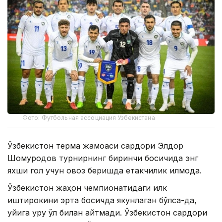
Фото: Футбольная ассоциация Узбекистана
Ўзбекистон терма жамоаси сардори Элдор
Шомуродов турнирнинг биринчи босқичида энг
яхши гол учун овоз беришда етакчилик қилмоқда.
Ўзбекистон жаҳон чемпионатидаги илк
иштирокини эрта босқичда якунлаган бўлса-да,
уйига қуруқ қўл билан қайтмади. Ўзбекистон сардори