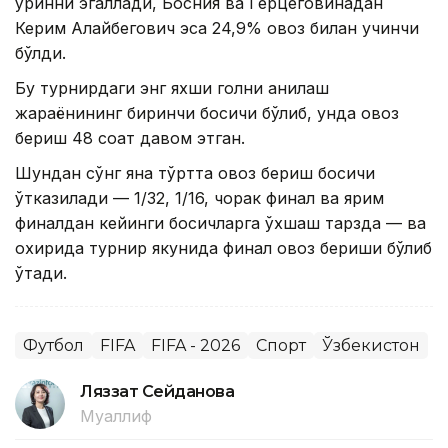
ўринни эгаллади, Босния ва Герцеговинадан
Керим Алайбегович эса 24,9% овоз билан учинчи
бўлди.
Бу турнирдаги энг яхши голни аниқлаш
жараёнининг биринчи босқичи бўлиб, унда овоз
бериш 48 соат давом этган.
Шундан сўнг яна тўртта овоз бериш босқичи
ўтказилади — 1/32, 1/16, чорак финал ва ярим
финалдан кейинги босқичларга ўхшаш тарзда — ва
охирида турнир якунида финал овоз бериши бўлиб
ўтади.
Футбол
FIFA
FIFA - 2026
Спорт
Ўзбекистон
Ляззат Сейданова
Муаллиф