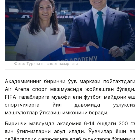
Фото: Туризм ва спорт вазирлиги
Академиянинг биринчи ўқув маркази пойтахтдаги
Air Arena спорт мажмуасида жойлашган бўлади.
FIFА талабларига мувофиқ ёпиқ футбол майдони ёш
спортчиларга йил давомида узлуксиз
машғулотлар ўтказиш имконини беради.
Биринчи мавсумда академия 6-14 ёшдаги 300 га
яқин ўғил-қизларни қабул қилади. Ўқувчилар ёши ва
тайёргарлик даражасига қараб гуруҳларга бўлинади