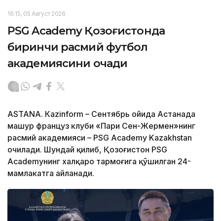
16:15, 05 Август 2026
PSG Academy Қозоғистонда
биринчи расмий футбол
академиясини очади
ASTANА. Кazinform – Сентябрь ойида Астанада
машҳур француз клуби «Пари Сен-Жермен»нинг
расмий академияси – PSG Academy Kazakhstan
очилади. Шундай қилиб, Қозоғистон PSG
Academyнинг халқаро тармоғига қўшилган 24-
мамлакатга айланади.