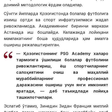
доимий методологик ёрдам оладилар.
Сўнгги йилларда Қозоғистонда болалар футболига
қизиқиш ортди ва спорт инфратузилмаси жадал
ривожланмоқда. Академиянинг биринчи маркази
Астанада иш бошлайди. Келажакда лойиҳани
мамлакатнинг бошқа ҳудудларида ҳам амалга
ошириш режалаштирилган.
— Қозоғистоннинг PSG Academy халқаро
тармоғига қўшилиши болалар футболини
ривожлантириш, ёш спортчиларнинг
салоҳиятини очиш ва маҳаллий
мураббийларнинг профессионал
даражасини ошириш учун янги имконият
яратади, — деб таъкидлади лойиҳа
ташкилотчилари.
Эслатиб ўтамиз, Зинедин Зидан Франция миллий