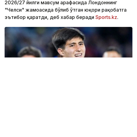
2026/27 йилги мавсум арафасида Лондоннинг
"Челси" жамоасида бўлиб ўтган юқори рақобатга
эътибор қаратди, деб хабар беради
Sports.kz
.
Фото: Sports.kz
Нашр маълумотларига кўра, жамоа бош
мураббийи Хаби Алонсо асосий таркибда 46