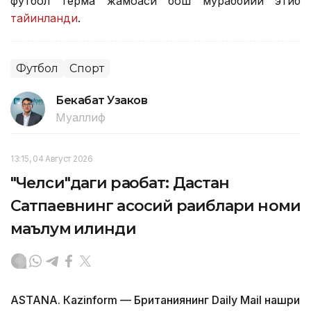
футбол терма жамоаси бош мураббийи этиб
тайинланди
.
Футбол
Спорт
Бекабат Узаков
Муаллиф
13:15, 04 Август 2026
"Челси"даги рақобат: Дастан
Сатпаевнинг асосий рақиблари номи
маълум қилинди
ASTANА. Кazinform — Британиянинг Daily Mail нашри