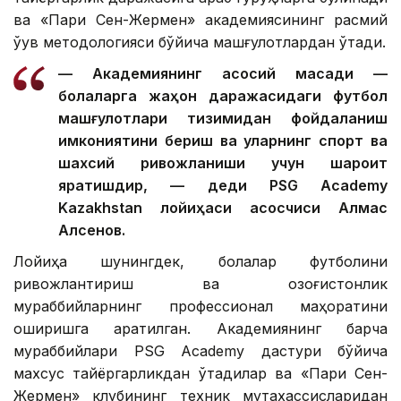
ва «Пари Сен-Жермен» академиясининг расмий
ўқув методологияси бўйича машғулотлардан ўтади.
— Академиянинг асосий мақсади —
болаларга жаҳон даражасидаги футбол
машғулотлари тизимидан фойдаланиш
имкониятини бериш ва уларнинг спорт ва
шахсий ривожланиши учун шароит
яратишдир, — деди PSG Academy
Kazakhstan лойиҳаси асосчиси Алмас
Алсенов.
Лойиҳа шунингдек, болалар футболини
ривожлантириш ва қозоғистонлик
мураббийларнинг профессионал маҳоратини
оширишга қаратилган. Академиянинг барча
мураббийлари PSG Academy дастури бўйича
махсус тайёргарликдан ўтадилар ва «Пари Сен-
Жермен» клубининг техник мутахассисларидан