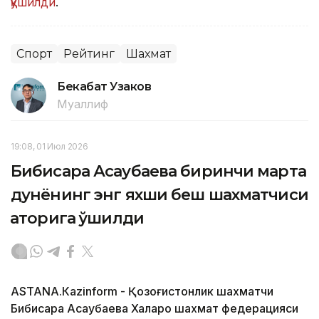
қўшилди
.
Спорт
Рейтинг
Шахмат
Бекабат Узаков
Муаллиф
19:08, 01 Июл 2026
Бибисара Асаубаева биринчи марта
дунёнинг энг яхши беш шахматчиси
қаторига қўшилди
АSTANА.Кazinform - Қозоғистонлик шахматчи
Бибисара Асаубаева Халқаро шахмат федерацияси