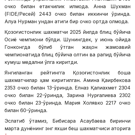
очко билан етакчилик қилмоқда. Анна Шухман
(FIDE/Ресей) 2443 очко билан иккинчи ўринда.
Алуа Нурман ундан атиги бир очко ортда қолмоқда.
Қозоғистонлик шахматчи 2025 йилда блиц бўйича
Осиё чемпиони бўлди. Шунингдек, у июнь ойида
Гонконгда бўлиб ўтган жаҳон жамоавий
чемпионатида блиц бўйича олтин ва рапид бўйича
кумуш медални қўлга киритди.
Янгиланган рейтингга Қозоғистонлик бошқа
шахматчилар ҳам киритилган. Амина Қаирбекова
2353 очко билан 13-ўринда. Елназ Қалиахмет 2304
очко билан 22-ўринда, Зарина Нурғалиева 2302
очко билан 23-ўринда. Мария Холявко 2217 очко
билан 60-ўринда.
Эслатиб ўтамиз, Бибисара Асаубаева биринчи
марта дунёнинг энг яхши беш шахматчиси қаторига