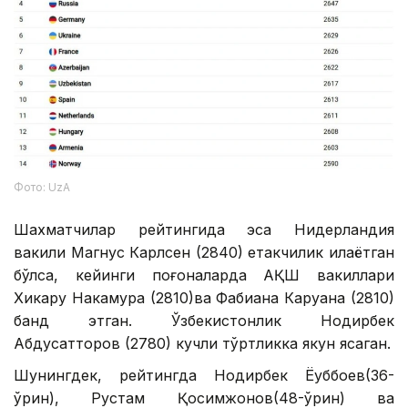
Фото: UzA
Шахматчилар рейтингида эса Нидерландия
вакили Магнус Карлсен (2840) етакчилик қилаётган
бўлса, кейинги поғоналарда АҚШ вакиллари
Хикару Накамура (2810)ва Фабиана Каруана (2810)
банд этган. Ўзбекистонлик Нодирбек
Абдусатторов (2780) кучли тўртликка якун ясаган.
Шунингдек, рейтингда Нодирбек Ёқуббоев(36-
ўрин), Рустам Қосимжонов(48-ўрин) ва