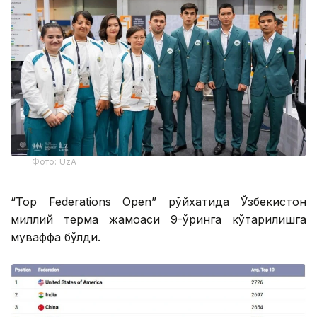
Фото: UzA
“Top Federations Open” рўйхатида Ўзбекистон
миллий терма жамоаси 9-ўринга кўтарилишга
муваффақ бўлди.