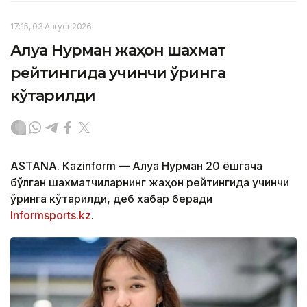
17:15, 03 Август 2026
Алуа Нурман жаҳон шахмат
рейтингида учинчи ўринга
кўтарилди
ASTANА. Кazinform — Алуа Нурман 20 ёшгача
бўлган шахматчиларнинг жаҳон рейтингида учинчи
ўринга кўтарилди, деб хабар беради
Informsports.kz
.