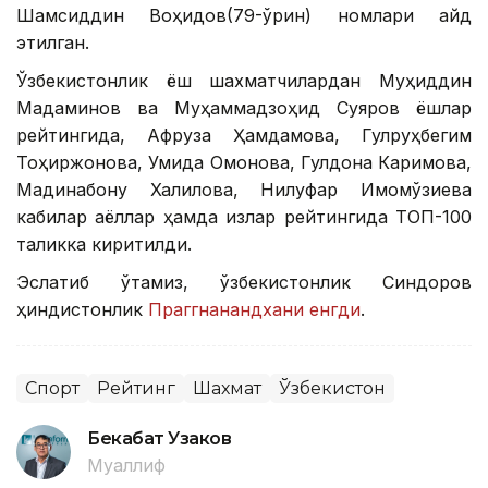
Шамсиддин Воҳидов(79-ўрин) номлари қайд
этилган.
Ўзбекистонлик ёш шахматчилардан Муҳиддин
Мадаминов ва Муҳаммадзоҳид Суяров ёшлар
рейтингида, Афруза Ҳамдамова, Гулруҳбегим
Тоҳиржонова, Умида Омонова, Гулдона Каримова,
Мадинабону Халилова, Нилуфар Имомқўзиева
кабилар аёллар ҳамда қизлар рейтингида ТОП-100
таликка киритилди.
Эслатиб ўтамиз, ўзбекистонлик Синдоров
ҳиндистонлик
Праггнанандхани енгди
.
Спорт
Рейтинг
Шахмат
Ўзбекистон
Бекабат Узаков
Муаллиф