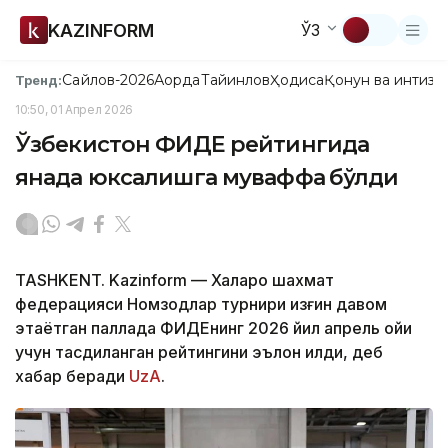
KAZINFORM
ЎЗ
Сайлов-2026
Ақорда
Тайинлов
Ҳодиса
Қонун ва интизо
Тренд:
10:50, 01 Апрел 2026
Ўзбекистон ФИДЕ рейтингида
янада юксалишга муваффақ бўлди
TASHKENT. Kazinform — Халқаро шахмат
федерацияси Номзодлар турнири қизғин давом
этаётган паллада ФИДEнинг 2026 йил апрель ойи
учун тасдиқланган рейтингини эълон қилди, деб
хабар беради
UzA
.