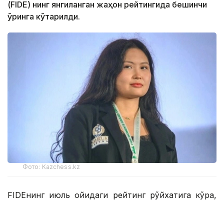
(FIDE) нинг янгиланган жаҳон рейтингида бешинчи
ўринга кўтарилди.
Фото: Kazchess.kz
FIDEнинг июль ойидаги рейтинг рўйхатига кўра,
22 ёшли қозоғистонлик гроссмейстер 2538 рейтинг
очкосини тўплади ва аввалги рейтингига нисбатан