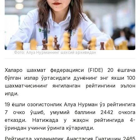
Фото: Алуа Нурманнинг шахсий архивидан
Халқаро шахмат федерацияси (FIDE) 20 ёшгача
бўлган қизлар ўртасидаги дунёнинг энг яхши 100
шахматчисининг янгиланган рейтингини эълон
қилди.
19 ёшли қозоғистонлик Алуа Нурман ўз рейтингига
7 очко қўшиб, умумий баллини 2442 очкога
етказди. Натижада у жаҳон рейтингида 4-
ўриндан учинчи ўринга кўтарилди.
Рейтингда украиналик Анастасия Гнатишин 2465