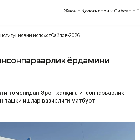
Жаҳон
Қозоғистон
Сиёсат
Т
нституциявий ислоҳот
Сайлов-2026
а инсонпарварлик ёрдамини
мати томонидан Эрон халқига инсонпарварлик
он ташқи ишлар вазирлиги матбуот