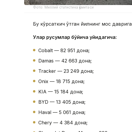
Фото: Миллий статистика қўмитаси
Бу кўрсаткич ўтган йилнинг мос даврига
Улар русумлар бўйича қуйидагича:
Cobalt — 82 951 дона;
Damas — 42 663 дона;
Tracker — 23 249 дона;
Onix — 18 715 дона;
KIA — 15 184 дона;
BYD — 13 405 дона;
Haval — 5 061 дона;
Chery — 4 384 дона;