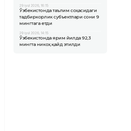
29 iyul 2026, 16:15
Ўзбекистонда таълим соҳасидаги
тадбиркорлик субъектлари сони 9
мингтага етди
29 iyul 2026, 14:15
Ўзбекистонда ярим йилда 92,3
мингта никоҳ қайд этилди