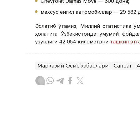
Chevrolet Damas Move — 600 дона;
махсус енгил автомобиллар — 29 582 
Эслатиб ўтамиз, Миллий статистика қў
ҳолатига Ўзбекистонда умумий фойдал
узунлиги 42 054 километрни
ташкил этг
Марказий Осиё хабарлари
Саноат
А
Бекабат Узаков
Муаллиф