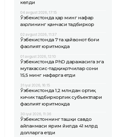
келди
04 avgust 2026, 17:15
Ўзбекистонда ҳар минг нафар
аҳолининг қанчаси тадбиркор
02 avgust 2026, 11:37
Ўзбекистонда 7 та ҳайвонот боғи
фаолият юритмоқда
01 avgust 2026, 12:10
Ўзбекистонда PhD даражасига эга
мутахассис-тадқиқотчилар сони
15,5 минг нафарга етди
31 iyul 2026, 16:15
Ўзбекистонда 1,2 млндан ортиқ
кичик тадбиркорлик субъектлари
фаолият юритмоқда
30 iyul 2026, 11:36
Ўзбекистоннинг ташқи савдо
айланмаси ярим йилда 41 млрд
долларга етди