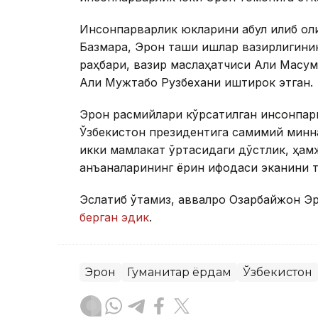
Инсонпарварлик юкларини қабул қилиб 
Базмара, Эрон ташқи ишлар вазирлигини
раҳбари, вазир маслаҳатчиси Али Масу
Али Мужтабо Рузбехани иштирок этган.
Эрон расмийлари кўрсатилган инсонпар
Ўзбекистон президентига самимий минн
икки мамлакат ўртасидаги дўстлик, ҳамж
анъаналарининг ёрқин ифодаси эканини 
Эслатиб ўтамиз, аввалроқ Озарбайжон Э
берган эдик
.
Эрон
Гуманитар ёрдам
Ўзбекистон