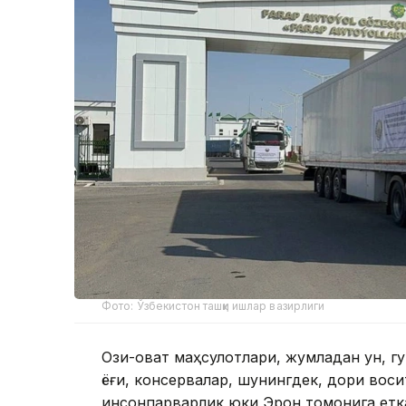
Фото: Ўзбекистон ташқи ишлар вазирлиги
Озиқ-овқат маҳсулотлари, жумладан ун, г
ёғи, консервалар, шунингдек, дори вос
инсонпарварлик юки Эрон томонига етк