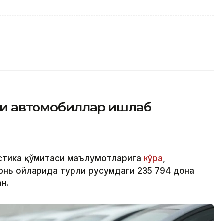
йси автомобиллар ишлаб
стика қўмитаси маълумотларига
кўра
,
юнь ойларида турли русумдаги 235 794 дона
н.