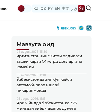
KZ
QZ
РУ
EN
中文
ق ز
ЎЗ
аҳлил
Мавзуга оид
06 avgust 2026, 15:39
Қирғизистоннинг Хитой олдидаги
ташқи қарзи 1,4 млрд долларгача
камайди
06 avgust 2026, 11:10
Ўзбекистонда энг кўп қайси
автомобиллар ишлаб
чиқарилмоқда
05 avgust 2026, 11:15
Ярим йилда Ўзбекистонда 373
мингдан зиёд чақалоқ дунёга