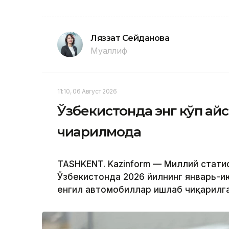
Ляззат Сейданова
Муаллиф
11:10, 06 Август 2026
Ўзбекистонда энг кўп қа
чиқарилмоқда
TASHKENT. Kazinform — Миллий стати
Ўзбекистонда 2026 йилнинг январь-и
енгил автомобиллар ишлаб чиқарилга