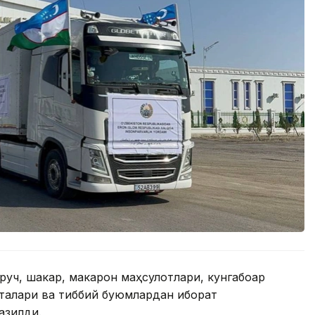
уруч, шакар, макарон маҳсулотлари, кунгабоқар
италари ва тиббий буюмлардан иборат
азилди.