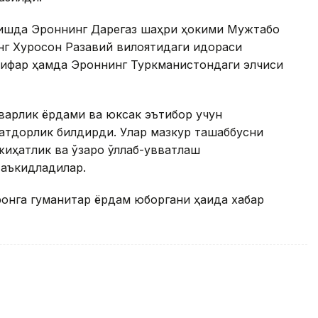
олишда Эроннинг Дарегаз шаҳри ҳокими Мужтабо
нг Хуросон Разавий вилоятидаги идораси
мифар ҳамда Эроннинг Туркманистондаги элчиси
варлик ёрдами ва юксак эътибор учун
атдорлик билдирди. Улар мазкур ташаббусни
иҳатлик ва ўзаро қўллаб-қувватлаш
таъкидладилар.
ронга гуманитар ёрдам юборгани ҳақида хабар