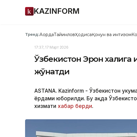
KAZINFORM
Ақорда
Тайинлов
Ҳодиса
Қонун ва интизом
Ко
Тренд:
17:37, 17 Март 2026
Ўзбекистон Эрон халқиг
жўнатди
ASTANA. Kazinform - Ўзбекистон ҳуку
ёрдами юборилди. Бу ҳақда Ўзбекист
хизмати
хабар берди
.