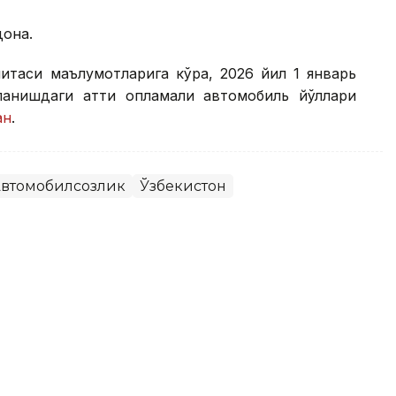
дона.
митаси маълумотларига кўра, 2026 йил 1 январь
анишдаги қаттиқ қопламали автомобиль йўллари
ан
.
втомобилсозлик
Ўзбекистон