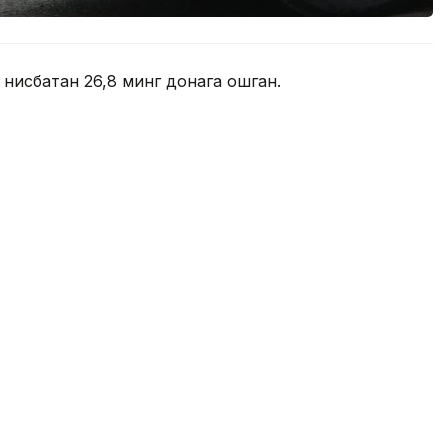
 нисбатан 26,8 минг донага ошган.