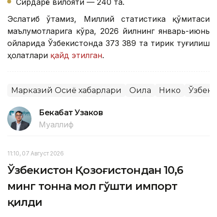
Сирдарё вилояти — 240 та.
Эслатиб ўтамиз, Миллий статистика қўмитаси
маълумотларига кўра, 2026 йилнинг январь-июнь
ойларида Ўзбекистонда 373 389 та тирик туғилиш
ҳолатлари
қайд этилган
.
Марказий Осиё хабарлари
Оила
Никоҳ
Ўзбеки
Бекабат Узаков
Муаллиф
11:10, 07 Август 2026
Ўзбекистон Қозоғистондан 10,6
минг тонна мол гўшти импорт
қилди