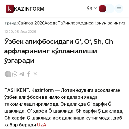
KAZINFORM
ЎЗ
Сайлов-2026
Ақорда
Тайинлов
Ҳодиса
Қонун ва интизо
Тренд:
10:20, 08 Июл 2026
Ўзбек алифбосидаги Gʻ, Oʻ, Sh, Ch
ҳарфларининг қўлланилиши
ўзгаради
TASHKENT. Kazinform — Лотин ёзувига асосланган
ўзбек алифбоси ва имло қоидалари янада
такомиллаштирилмоқда. Эндиликда Gʻ ҳарфи Ğ
шаклида, Oʻ ҳарфи Ö шаклида, Sh ҳарфи Ş шаклида,
Ch ҳарфи Ç шаклида ифодаланиши кутилмоқда, деб
хабар беради
UzA
.