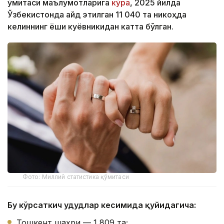
қўмитаси маълумотларига
кўра
, 2025 йилда
Ўзбекистонда қайд этилган 11 040 та никоҳда
келиннинг ёши куёвникидан катта бўлган.
Фото: Миллий статистика қўмитаси
Бу кўрсаткич ҳудудлар кесимида қуйидагича:
Тошкент шаҳри — 1 809 та;