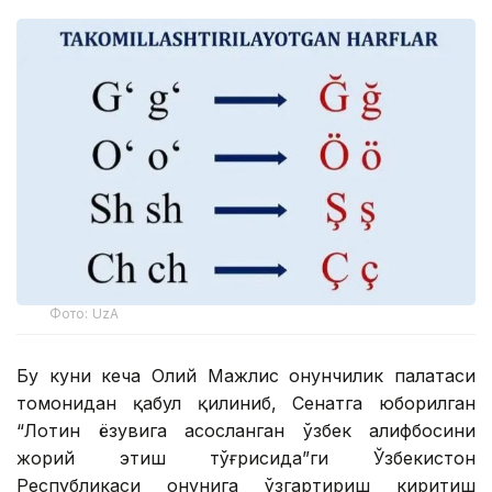
Фото: UzA
Бу куни кеча Олий Мажлис Қонунчилик палатаси
томонидан қабул қилиниб, Сенатга юборилган
“Лотин ёзувига асосланган ўзбек алифбосини
жорий этиш тўғрисида”ги Ўзбекистон
Республикаси Қонунига ўзгартириш киритиш