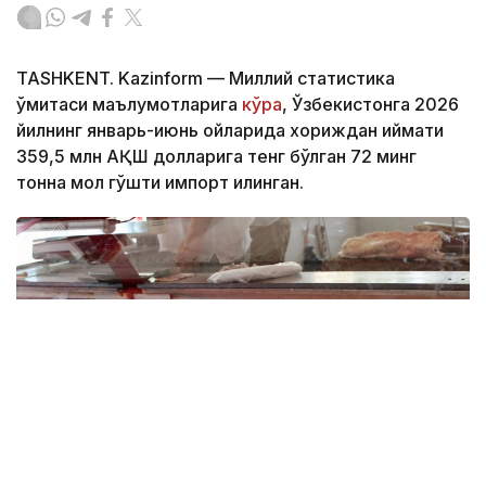
TASHKENT. Kazinform — Миллий статистика
қўмитаси маълумотларига
кўра
, Ўзбекистонга 2026
йилнинг январь-июнь ойларида хориждан қиймати
359,5 млн АҚШ долларига тенг бўлган 72 минг
тонна мол гўшти импорт қилинган.