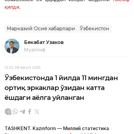
қилди
.
Марказий Осиё хабарлари
Ўзбекистон
Бекабат Узаков
Муаллиф
12:20, 08 Август 2026
Ўзбекистонда 1 йилда 11 мингдан
ортиқ эркаклар ўзидан катта
ёшдаги аёлга уйланган
TASHKENT. Kazinform — Миллий статистика