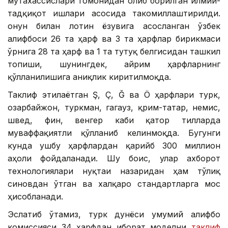
мутахассислари томонидан олиб борилган илмий-
тадқиқот ишлари асосида такомиллаштирилди.
Қонун билан лотин ёзувига асосланган ўзбек
алифбоси 26 та ҳарф ва 3 та ҳарфлар бирикмаси
ўрнига 28 та ҳарф ва 1 та тутуқ белгисидан ташкил
топиши, шунингдек, айрим ҳарфларнинг
қўлланилишига аниқлик киритилмоқда.
Таклиф этилаётган Ş, Ç, Ğ ва Ö ҳарфлари турк,
озарбайжон, туркман, гагауз, қрим-татар, немис,
швед, фин, венгер каби қатор тилларда
муваффақиятли қўлланиб келинмоқда. Бугунги
кунда ушбу ҳарфлардан қарийб 300 миллион
аҳоли фойдаланади. Шу боис, улар ахборот
технологиялари нуқтаи назаридан ҳам тўлиқ
синовдан ўтган ва халқаро стандартларга мос
ҳисобланади.
Эслатиб ўтамиз, турк дунёси умумий алифбо
комиссияси 34 ҳарфдан иборат моделни
таклиф