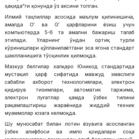
ҳақида”ги қонунда ўз аксини топган.
Илмий таҳлиллар асосида маълум қилинишича,
амалда Oʻ ва Gʻ ҳарфларини ёзиш учун
компьютерда 5-6 та амални бажариш талаб
этилади. Уларнинг ўндан ортиқ турли
кўринишлари қўлланилаётгани эса ягона стандарт
шаклланишига тўсқинлик қилмоқда.
Мазкур белгилар халқаро Юникод стандартида
мустақил ҳарф сифатида мавжуд эмаслиги
сабабли ахборот технологиялари, электрон
қидирув тизимлари, автоматик таржима,
электрон луғатлар ҳамда ўзбек тилини
рақамлаштириш жараёнида жиддий техник
муаммолар юзага келмоқда.
Шу муносабат билан лотин ёзувига асосланган
ўзбек алифбоси ва имло қоидалари соҳа