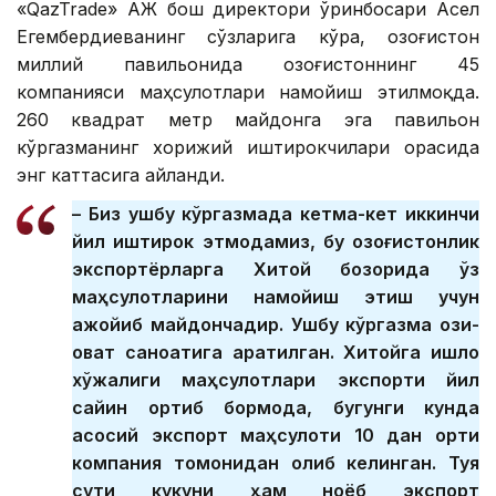
«QazTrade» АЖ бош директори ўринбосари Асел
Егембердиеванинг сўзларига кўра, Қозоғистон
миллий павильонида Қозоғистоннинг 45
компанияси маҳсулотлари намойиш этилмоқда.
260 квадрат метр майдонга эга павильон
кўргазманинг хорижий иштирокчилари орасида
энг каттасига айланди.
– Биз ушбу кўргазмада кетма-кет иккинчи
йил иштирок этмоқдамиз, бу қозоғистонлик
экспортёрларга Хитой бозорида ўз
маҳсулотларини намойиш этиш учун
ажойиб майдончадир. Ушбу кўргазма озиқ-
овқат саноатига қаратилган. Хитойга қишлоқ
хўжалиги маҳсулотлари экспорти йил
сайин ортиб бормоқда, бугунги кунда
асосий экспорт маҳсулоти 10 дан ортиқ
компания томонидан олиб келинган. Туя
сути кукуни ҳам ноёб экспорт