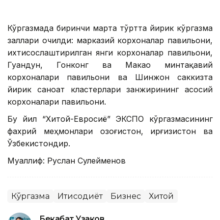
Кўргазмада биринчи марта тўртта йирик кўргазма
заллари очилди: марказий корхоналар павильони,
ихтисослаштирилган янги корхоналар павильони,
Гуандун, Гонконг ва Макао минтақавий
корхоналари павильони ва Шинжон саккизта
йирик саноат кластерлари занжирининг асосий
корхоналари павильони.
Бу йил “Хитой-Евросиё” ЭКСПО кўргазмасининг
фахрий меҳмонлари Қозоғистон, Қирғизистон ва
Ўзбекистондир.
Муаллиф: Руслан Сулейменов
Кўргазма
Иқтисодиёт
Бизнес
Хитой
Бекабат Узаков