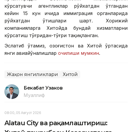
кўрсатувчи агентликлар рўйхатдан ўтгандан
кейин 15 кун ичида иммиграция органларида
рўйхатдан ўтишлари шарт. Хорижий
компанияларга Хитойда бундай хизматларни
кўрсатиш тўғридан-тўғри тақиқланган.
Эслатиб ўтамиз, Қозоғистон ва Хитой ўртасида
янги авиайўналишлар
очилиши мумкин
.
Жаҳон янгиликлари
Хитой
Бекабат Узаков
Муаллиф
08:00, 05 Август 2026
Alatau City ва рақамлаштириш: