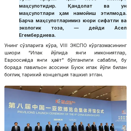
маҳсулотидир. Қандолат ва ун
маҳсулотлари ҳам намойиш этилмоқда.
Барча маҳсулотларимиз юқори сифатли ва
экологик тоза, — дейди Асел
Егембердиева.
Унинг сўзларига кўра, VIII ЭКСПО кўргазмасининг
шиори “Ипак йўлида янги имкониятлар,
Евроосиёда янги ҳаёт” бўлганлиги сабабли, бу
борада павильон асосини Буюк ипак йўли билан
боғлиқ тарихий концепция ташкил этган.