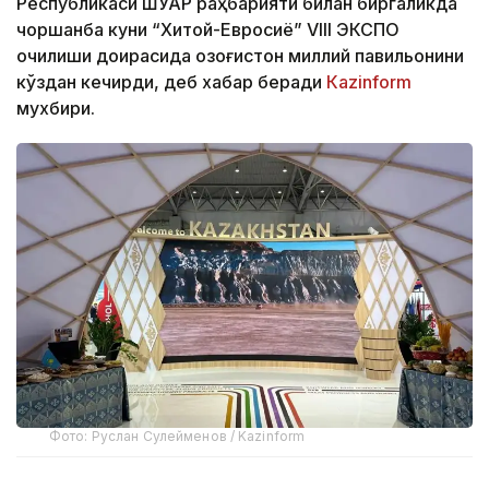
Республикаси ШУАР раҳбарияти билан биргаликда
чоршанба куни “Хитой-Евросиё” VIII ЭКСПО
очилиши доирасида Қозоғистон миллий павильонини
кўздан кечирди, деб хабар беради
Кazinform
мухбири.
Фото: Руслан Сулейменов / Kazinform