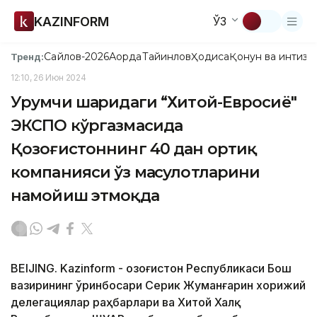
KAZINFORM
ЎЗ
Сайлов-2026
Ақорда
Тайинлов
Ҳодиса
Қонун ва интизо
Тренд:
12:10, 26 Июн 2024
Урумчи шаҳридаги “Хитой-Евросиё"
ЭКСПО кўргазмасида
Қозоғистоннинг 40 дан ортиқ
компанияси ўз маҳсулотларини
намойиш этмоқда
BEIJING. Kazinform - Қозоғистон Республикаси Бош
вазирининг ўринбосари Серик Жуманғарин хорижий
делегациялар раҳбарлари ва Хитой Халқ