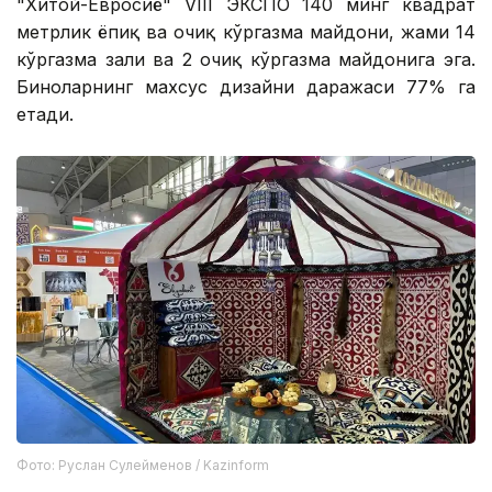
"Хитой-Евросиё" VIII ЭКСПО 140 минг квадрат
метрлик ёпиқ ва очиқ кўргазма майдони, жами 14
кўргазма зали ва 2 очиқ кўргазма майдонига эга.
Биноларнинг махсус дизайни даражаси 77% га
етади.
Фото: Руслан Сулейменов / Kazinform