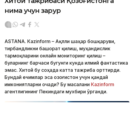
Хитой тажрибаси Қозоғистонга
нима учун зарур
ASTANА. Кazinform – Ақлли шаҳар бошқаруви,
тирбандликни башорат қилиш, муҳандислик
тармоқларини онлайн мониторинг қилиш –
буларнинг барчаси бугунги кунда илмий фантастика
эмас. Хитой бу соҳада катта тажриба орттирди.
Бундай ечимлар эса Қозоғистон учун қандай
имкониятларни очади? Бу масалани
Кazinform
агентлигининг Пекиндаги мухбири ўрганди.