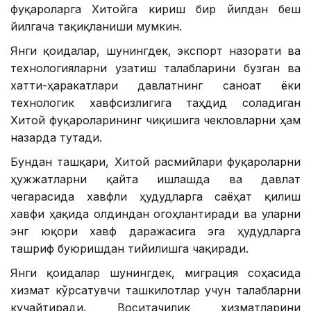
фуқароларга Хитойга кириш бир йилдан беш
йилгача тақиқланиши мумкин.
Янги қоидалар, шунингдек, экспорт назорати ва
технологияларни узатиш талабларини бузган ва
хатти-ҳаракатлари давлатнинг саноат ёки
технологик хавфсизлигига таҳдид соладиган
Хитой фуқароларининг чиқишига чекловларни ҳам
назарда тутади.
Бундан ташқари, Хитой расмийлари фуқароларни
ҳужжатларни қайта ишлашда ва давлат
чегарасида хавфли ҳудудларга саёҳат қилиш
хавфи ҳақида олдиндан огоҳлантиради ва уларни
энг юқори хавф даражасига эга ҳудудларга
ташриф буюришдан тийилишга чақиради.
Янги қоидалар шунингдек, миграция соҳасида
хизмат кўрсатувчи ташкилотлар учун талабларни
кучайтиради. Воситачилик хизматларини