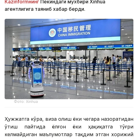
Кazinformнинг
Пекиндаги мухбири Xinhua
агентлигига таяниб хабар берди.
Фото: Xinhua
Ҳужжатга кўра, виза олиш ёки чегара назоратидан
ўтиш пайтида ёлғон ёки ҳақиқатга тўғри
келмайдиган маълумотлар тақдим этган хорижий