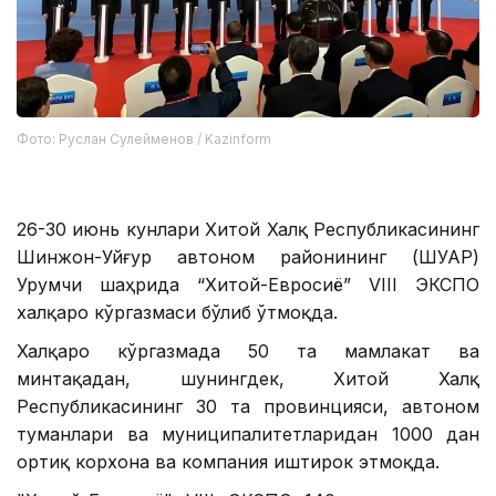
Фото: Руслан Сулейменов / Kazinform
26-30 июнь кунлари Хитой Халқ Республикасининг
Шинжон-Уйғур автоном районининг (ШУАР)
Урумчи шаҳрида “Хитой-Евросиё” VIII ЭКСПО
халқаро кўргазмаси бўлиб ўтмоқда.
Халқаро кўргазмада 50 та мамлакат ва
минтақадан, шунингдек, Хитой Халқ
Республикасининг 30 та провинцияси, автоном
туманлари ва муниципалитетларидан 1000 дан
ортиқ корхона ва компания иштирок этмоқда.