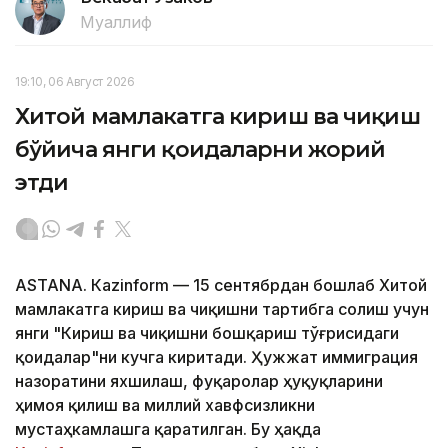
Муаллиф
19:10, 06 Август 2026
Хитой мамлакатга кириш ва чиқиш
бўйича янги қоидаларни жорий
этди
ASTANА. Кazinform — 15 сентябрдан бошлаб Хитой
мамлакатга кириш ва чиқишни тартибга солиш учун
янги "Кириш ва чиқишни бошқариш тўғрисидаги
қоидалар"ни кучга киритади. Ҳужжат иммиграция
назоратини яхшилаш, фуқаролар ҳуқуқларини
ҳимоя қилиш ва миллий хавфсизликни
мустаҳкамлашга қаратилган. Бу ҳақда