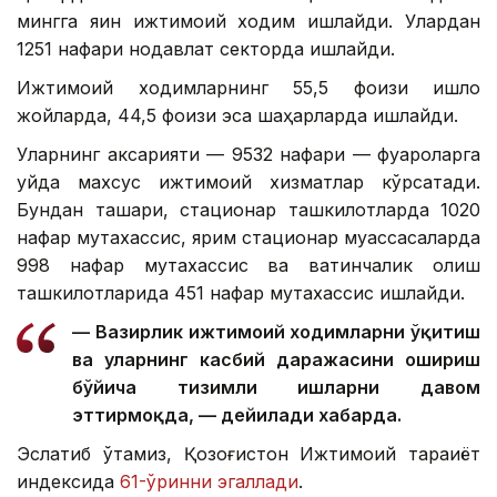
мингга яқин ижтимоий ходим ишлайди. Улардан
1251 нафари нодавлат секторда ишлайди.
Ижтимоий ходимларнинг 55,5 фоизи қишлоқ
жойларда, 44,5 фоизи эса шаҳарларда ишлайди.
Уларнинг аксарияти — 9532 нафари — фуқароларга
уйда махсус ижтимоий хизматлар кўрсатади.
Бундан ташқари, стационар ташкилотларда 1020
нафар мутахассис, ярим стационар муассасаларда
998 нафар мутахассис ва вақтинчалик қолиш
ташкилотларида 451 нафар мутахассис ишлайди.
— Вазирлик ижтимоий ходимларни ўқитиш
ва уларнинг касбий даражасини ошириш
бўйича тизимли ишларни давом
эттирмоқда, — дейилади хабарда.
Эслатиб ўтамиз, Қозоғистон Ижтимоий тараққиёт
индексида
61-ўринни эгаллади
.