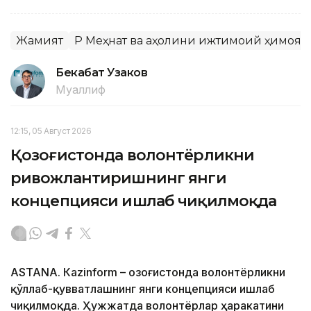
Жамият
ҚР Меҳнат ва аҳолини ижтимоий ҳимоя
Бекабат Узаков
Муаллиф
12:15, 05 Август 2026
Қозоғистонда волонтёрликни
ривожлантиришнинг янги
концепцияси ишлаб чиқилмоқда
ASTANА. Кazinform – Қозоғистонда волонтёрликни
қўллаб-қувватлашнинг янги концепцияси ишлаб
чиқилмоқда. Ҳужжатда волонтёрлар ҳаракатини