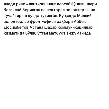
янада ривожлантиришнинг асосий йўналишлари
белгилаб берилган ва секторал волонтёрликни
кучайтириш кўзда тутилган. Бу ҳақда Миллий
волонтёрлар фронт-офиси раҳбари Айбек
Досимбетов Астана шаҳар коммуникациялар
хизматида бўлиб ўтган матбуот анжуманида
маълум қилди.