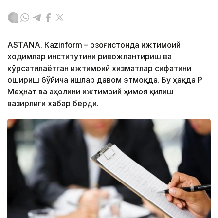
ASTANА. Кazinform – Қозоғистонда ижтимоий
ходимлар институтини ривожлантириш ва
кўрсатилаётган ижтимоий хизматлар сифатини
ошириш бўйича ишлар давом этмоқда. Бу ҳақда ҚР
Меҳнат ва аҳолини ижтимоий ҳимоя қилиш
вазирлиги хабар берди.