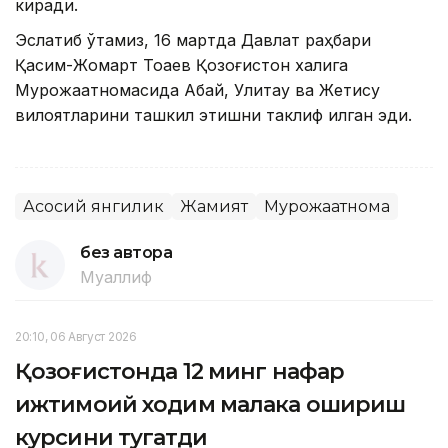
киради.
Эслатиб ўтамиз, 16 мартда Давлат раҳбари
Қасим-Жомарт Тоқаев Қозоғистон халқига
Мурожаатномасида Абай, Улитау ва Жетису
вилоятларини ташкил этишни таклиф қилган эди.
Асосий янгилик
Жамият
Мурожаатнома
без автора
Муаллиф
20:10, 06 Август 2026
Қозоғистонда 12 минг нафар
ижтимоий ходим малака ошириш
курсини тугатди