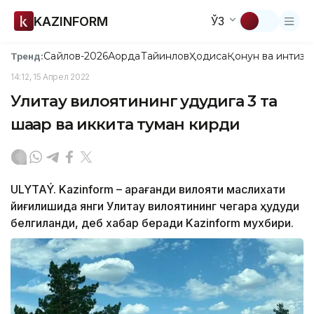
KAZINFORM
ЎЗ
Сайлов-2026
Ақорда
Тайинлов
Ҳодиса
Қонун ва интизо
Тренд:
14:12, 15 Апрел 2022
Улитау вилоятининг ҳудудига 3 та
шаҳар ва иккита туман кирди
ULYTAÝ. Kazinform – Қарағанди вилояти маслихати
йиғилишида янги Улитау вилоятининг чегара ҳудуди
белгиланди, деб хабар беради Kazinform мухбири.