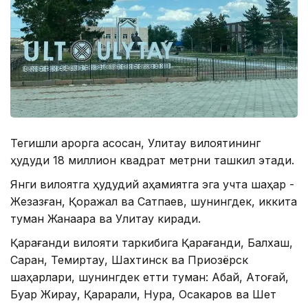
Тегишли қарорга асосан, Улитау вилоятининг
ҳудуди 18 миллион квадрат метрни ташкил этади.
Янги вилоятга ҳудудий аҳамиятга эга учта шаҳар -
Жезқазған, Қоражал ва Сатпаев, шунингдек, иккита
туман Жанаарқа ва Улитау киради.
Қарағанди вилояти таркибига Қарағанди, Балхаш,
Саран, Темиртау, Шахтинск ва Приозёрск
шаҳарлари, шунингдек етти туман: Абай, Ақтоғай,
Буқар Жирау, Қарқарали, Нура, Осакаров ва Шет