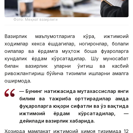
Фото: Меҳнат вазирлиги
Вазирлик маълумотларига кўра, ижтимоий
ходимлар кекса ёшдагилар, ногиронлар, болали
оилалар ва ёрдамга муҳтож бошқа фуқароларга
кундалик ёрдам кўрсатадилар. Шу муносабат
билан вазирлик уларни ўқитиш ва касбий
ривожлантириш бўйича тизимли ишларни амалга
оширмоқда.
— Бунинг натижасида мутахассислар янги
билим ва тажриба орттирадилар ҳамда
фуқароларга юқори сифатли ва ўз вақтида
ижтимоий ёрдам кўрсатадилар, —
дейилади вазирлик хабарида.
Ҳозирда мамлакат ижтимоий ҳимоя тизимида 12