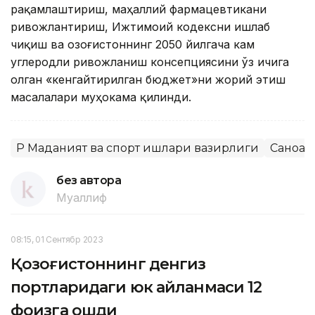
рақамлаштириш, маҳаллий фармацевтикани
ривожлантириш, Ижтимоий кодексни ишлаб
чиқиш ва Қозоғистоннинг 2050 йилгача кам
углеродли ривожланиш консепциясини ўз ичига
олган «кенгайтирилган бюджет»ни жорий этиш
масалалари муҳокама қилинди.
ҚР Маданият ва спорт ишлари вазирлиги
Саноат
без автора
Муаллиф
08:15, 01 Сентябр 2023
Қозоғистоннинг денгиз
портларидаги юк айланмаси 12
фоизга ошди