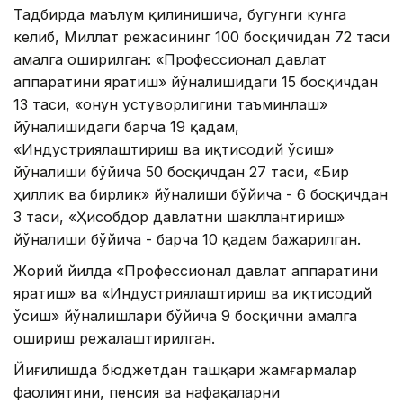
Тадбирда маълум қилинишича, бугунги кунга
келиб, Миллат режасининг 100 босқичидан 72 таси
амалга оширилган: «Профессионал давлат
аппаратини яратиш» йўналишидаги 15 босқичдан
13 таси, «Қонун устуворлигини таъминлаш»
йўналишидаги барча 19 қадам,
«Индустриялаштириш ва иқтисодий ўсиш»
йўналиши бўйича 50 босқичдан 27 таси, «Бир
ҳиллик ва бирлик» йўналиши бўйича - 6 босқичдан
3 таси, «Ҳисобдор давлатни шакллантириш»
йўналиши бўйича - барча 10 қадам бажарилган.
Жорий йилда «Профессионал давлат аппаратини
яратиш» ва «Индустриялаштириш ва иқтисодий
ўсиш» йўналишлари бўйича 9 босқични амалга
ошириш режалаштирилган.
Йиғилишда бюджетдан ташқари жамғармалар
фаолиятини, пенсия ва нафақаларни