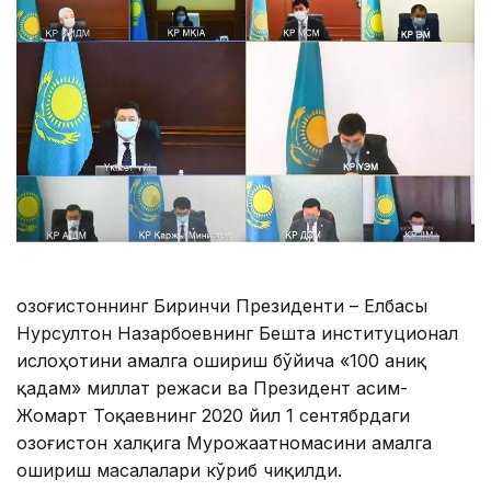
Қозоғистоннинг Биринчи Президенти – Елбасы
Нурсултон Назарбоевнинг Бешта институционал
ислоҳотини амалга ошириш бўйича «100 аниқ
қадам» миллат режаси ва Президент Қасим-
Жомарт Тоқаевнинг 2020 йил 1 сентябрдаги
Қозоғистон халқига Мурожаатномасини амалга
ошириш масалалари кўриб чиқилди.