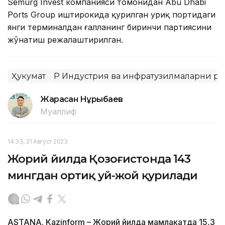
Semurg Invest компанияси томонидан Abu Dhabi
Ports Group иштирокида қурилган Қуриқ портидаги
янги терминалдан ғалланинг биринчи партиясини
жўнатиш режалаштирилган.
Ҳукумат
ҚР Индустрия ва инфратузилмаларни 
Жарасқан Нұрыбаев
Муаллиф
14:33, 31 Август 2023
Жорий йилда Қозоғистонда 143
мингдан ортиқ уй-жой қурилади
ASTANA. Kazinform – Жорий йилда мамлакатда 15,3