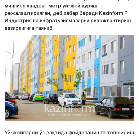
миллион квадрат метр уй-жой қуриш
режалаштирилган, деб хабар беради Kazinform ҚР
Индустрия ва инфратузилмаларни ривожлантириш
вазирлигига таяниб.
Уй-жойларни ўз вақтида фойдаланишга топшириш