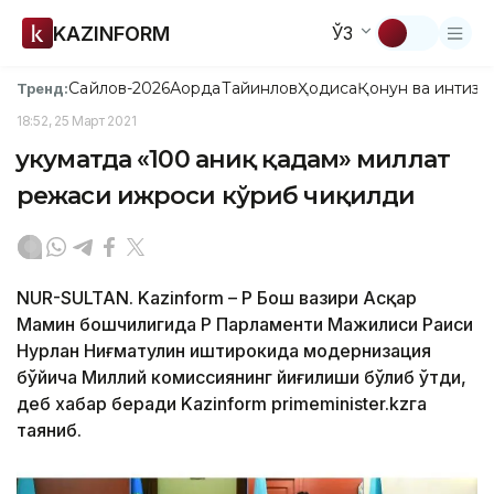
KAZINFORM
ЎЗ
Сайлов-2026
Ақорда
Тайинлов
Ҳодиса
Қонун ва интизо
Тренд:
18:52, 25 Март 2021
Ҳукуматда «100 аниқ қадам» миллат
режаси ижроси кўриб чиқилди
NUR-SULTAN. Kazinform – ҚР Бош вазири Асқар
Мамин бошчилигида ҚР Парламенти Мажилиси Раиси
Нурлан Ниғматулин иштирокида модернизация
бўйича Миллий комиссиянинг йиғилиши бўлиб ўтди,
деб хабар беради Kazinform primeminister.kzга
таяниб.