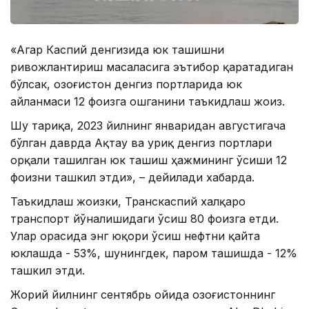
«Агар Каспий денгизида юк ташишни
ривожлантириш масаласига эътибор қаратадиган
бўлсак, Қозоғистон денгиз портларида юк
айланмаси 12 фоизга ошганини таъкидлаш жоиз.
Шу тариқа, 2023 йилнинг январидан августигача
бўлган даврда Ақтау ва Қуриқ денгиз портлари
орқали ташилган юк ташиш ҳажмининг ўсиши 12
фоизни ташкил этди», – дейилади хабарда.
Таъкидлаш жоизки, Транскаспий халқаро
транспорт йўналишидаги ўсиш 80 фоизга етди.
Улар орасида энг юқори ўсиш нефтни қайта
юклашда - 53%, шунингдек, паром ташишда - 12%
ташкил этди.
Жорий йилнинг сентябрь ойида Қозоғистоннинг