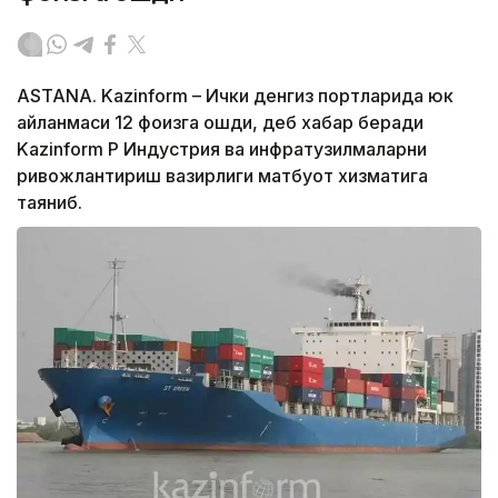
ASTANA. Kazinform – Ички денгиз портларида юк
айланмаси 12 фоизга ошди, деб хабар беради
Kazinform ҚР Индустрия ва инфратузилмаларни
ривожлантириш вазирлиги матбуот хизматига
таяниб.