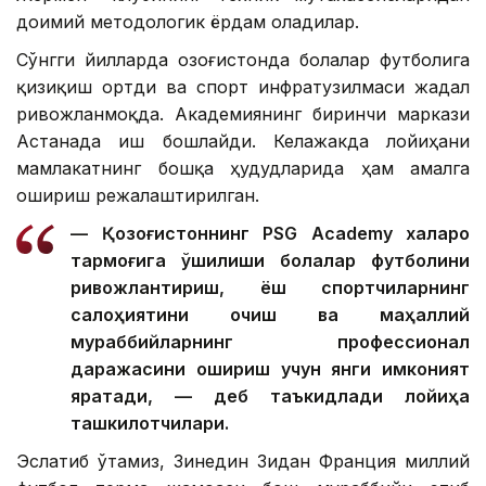
доимий методологик ёрдам оладилар.
Сўнгги йилларда Қозоғистонда болалар футболига
қизиқиш ортди ва спорт инфратузилмаси жадал
ривожланмоқда. Академиянинг биринчи маркази
Астанада иш бошлайди. Келажакда лойиҳани
мамлакатнинг бошқа ҳудудларида ҳам амалга
ошириш режалаштирилган.
— Қозоғистоннинг PSG Academy халқаро
тармоғига қўшилиши болалар футболини
ривожлантириш, ёш спортчиларнинг
салоҳиятини очиш ва маҳаллий
мураббийларнинг профессионал
даражасини ошириш учун янги имконият
яратади, — деб таъкидлади лойиҳа
ташкилотчилари.
Эслатиб ўтамиз, Зинедин Зидан Франция миллий