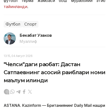
футбол терма жамоаси бош мураббийи этиб
тайинланди
.
Футбол
Спорт
Бекабат Узаков
Муаллиф
13:15, 04 Август 2026
"Челси"даги рақобат: Дастан
Сатпаевнинг асосий рақиблари номи
маълум қилинди
ASTANА. Кazinform — Британиянинг Daily Mail нашри