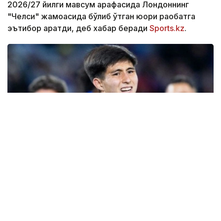
2026/27 йилги мавсум арафасида Лондоннинг
"Челси" жамоасида бўлиб ўтган юқори рақобатга
эътибор қаратди, деб хабар беради
Sports.kz
.
Фото: Sports.kz
Нашр маълумотларига кўра, жамоа бош
мураббийи Хаби Алонсо асосий таркибда 46