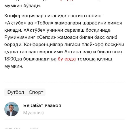
мумкин бўлади.
Конференциялар лигасида Қозоғистоннинг
«Ақтўбе» ва «Тобол» жамоалари шарафини ҳимоя
қилади. «Ақтўбе» учинчи саралаш босқичида
Руминиянинг «Сепси» жамоаси билан баҳс олиб
боради. Конференциялар лигаси плей-офф босқичи
қуръа ташлаш маросими Астана вақти билан соат
18:00да бошланади ва
бу ерда
томоша қилиш
мумкин.
Футбол
Спорт
Бекабат Узаков
Муаллиф