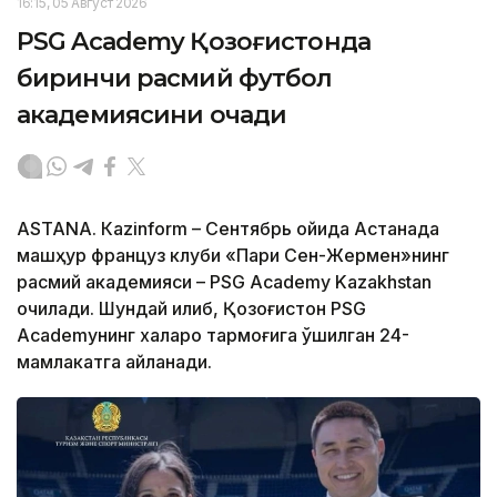
16:15, 05 Август 2026
PSG Academy Қозоғистонда
биринчи расмий футбол
академиясини очади
ASTANА. Кazinform – Сентябрь ойида Астанада
машҳур француз клуби «Пари Сен-Жермен»нинг
расмий академияси – PSG Academy Kazakhstan
очилади. Шундай қилиб, Қозоғистон PSG
Academyнинг халқаро тармоғига қўшилган 24-
мамлакатга айланади.