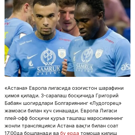
«Астана» Европа лигасида Қозоғистон шарафини
ҳимоя қилади. 3-саралаш босқичида Григорий
Бабаян шогирдлари Болгариянинг «Лудогорец»
жамоаси билан куч синашади. Европа Лигаси
плей-офф босқичи қуръа ташлаш маросимининг
жонли трансляцияси Астана вақти билан соат
17:00да бошланади ва
бу ерда
томоша қилиш