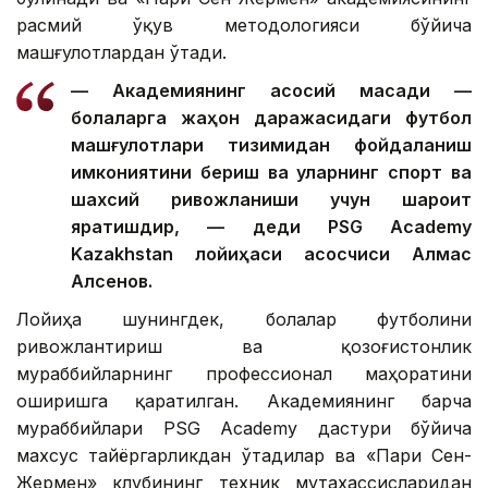
расмий ўқув методологияси бўйича
машғулотлардан ўтади.
— Академиянинг асосий мақсади —
болаларга жаҳон даражасидаги футбол
машғулотлари тизимидан фойдаланиш
имкониятини бериш ва уларнинг спорт ва
шахсий ривожланиши учун шароит
яратишдир, — деди PSG Academy
Kazakhstan лойиҳаси асосчиси Алмас
Алсенов.
Лойиҳа шунингдек, болалар футболини
ривожлантириш ва қозоғистонлик
мураббийларнинг профессионал маҳоратини
оширишга қаратилган. Академиянинг барча
мураббийлари PSG Academy дастури бўйича
махсус тайёргарликдан ўтадилар ва «Пари Сен-
Жермен» клубининг техник мутахассисларидан