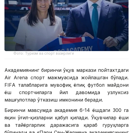
Фото: Туризм ва спорт вазирлиги
Академиянинг биринчи ўқув маркази пойтахтдаги
Air Arena спорт мажмуасида жойлашган бўлади.
FIFА талабларига мувофиқ ёпиқ футбол майдони
ёш спортчиларга йил давомида узлуксиз
машғулотлар ўтказиш имконини беради.
Биринчи мавсумда академия 6-14 ёшдаги 300 га
яқин ўғил-қизларни қабул қилади. Ўқувчилар ёши
ва тайёргарлик даражасига қараб гуруҳларга
бўлинади ва «Пари Сен-Жермен» академиясининг