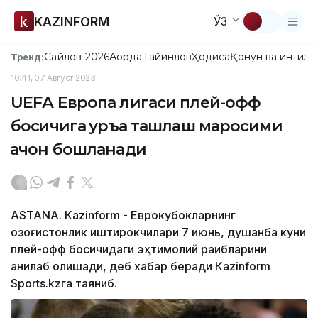
KAZINFORM
ЎЗ
Сайлов-2026
Ақорда
Тайинлов
Ҳодиса
Қонун ва интизо
Тренд:
10:41, 07 Август 2023
UEFА Европа лигаси плей-офф
босқичига қуръа ташлаш маросими
қачон бошланади
ASTANА. Кazinform - Еврокубокларнинг
қозоғистонлик иштирокчилари 7 июнь, душанба куни
плей-офф босқичидаги эҳтимолий рақибларини
аниқлаб олишади, деб хабар беради Кazinform
Sports.kzга таяниб.