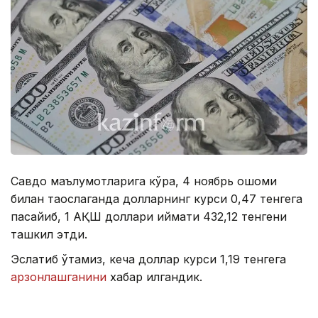
Савдо маълумотларига кўра, 4 ноябрь оқшоми
билан таққослаганда долларнинг курси 0,47 тенгега
пасайиб, 1 АҚШ доллари қиймати 432,12 тенгени
ташкил этди.
Эслатиб ўтамиз, кеча доллар курси 1,19 тенгега
арзонлашганини
хабар қилгандик.