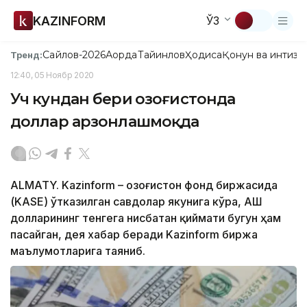
KAZINFORM
ЎЗ
Сайлов-2026
Ақорда
Тайинлов
Ҳодиса
Қонун ва интизо
Тренд:
12:40, 05 Ноябр 2020
Уч кундан бери Қозоғистонда
доллар арзонлашмоқда
ALMATY. Kazinform – Қозоғистон фонд биржасида
(KASE) ўтказилган савдолар якунига кўра, АҚШ
долларининг тенгега нисбатан қиймати бугун ҳам
пасайган, дея хабар беради Kazinform биржа
маълумотларига таяниб.