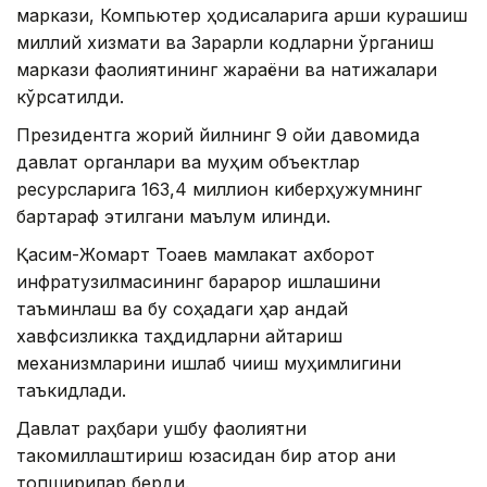
маркази, Компьютер ҳодисаларига қарши курашиш
миллий хизмати ва Зарарли кодларни ўрганиш
маркази фаолиятининг жараёни ва натижалари
кўрсатилди.
Президентга жорий йилнинг 9 ойи давомида
давлат органлари ва муҳим объектлар
ресурсларига 163,4 миллион киберҳужумнинг
бартараф этилгани маълум қилинди.
Қасим-Жомарт Тоқаев мамлакат ахборот
инфратузилмасининг барқарор ишлашини
таъминлаш ва бу соҳадаги ҳар қандай
хавфсизликка таҳдидларни қайтариш
механизмларини ишлаб чиқиш муҳимлигини
таъкидлади.
Давлат раҳбари ушбу фаолиятни
такомиллаштириш юзасидан бир қатор аниқ
топшириқлар берди.