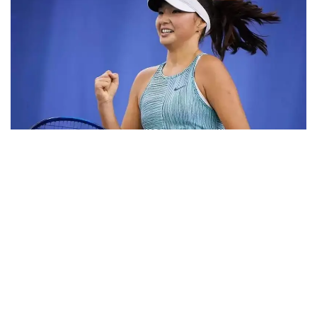
Фото: ktf.kz
Дунёнинг 829-ракеткаси, ушбу мусобақанинг 3-
ракеткаси А. Саөиндиыова финалда жаҳон
рейтингида 1253-ўринни эгаллаб турган
ҳиндистонлик Вайшнави Адкарга қарши
чемпионлик учун кураш олиб борди.