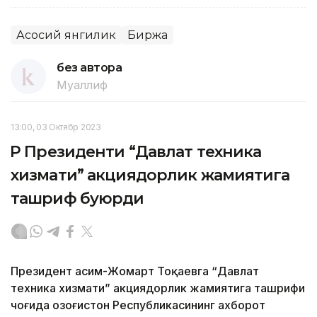
Асосий янгилик
Биржа
без автора
Муаллиф
13:00, 03 Октябр 2023
ҚР Президенти “Давлат техника
хизмати” акциядорлик жамиятига
ташриф буюрди
Президент Қасим-Жомарт Тоқаевга “Давлат
техника хизмати” акциядорлик жамиятига ташрифи
чоғида Қозоғистон Республикасининг ахборот