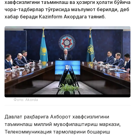
хавфсизлигини таъминлаш ва ҳозирги ҳолати бўйича
чора-тадбирлар тўғрисида маълумот берилди, деб
хабар беради Каzinform Акордага таяниб.
Фото: Akorda
Давлат раҳбарига Ахборот хавфсизлигини
таъминлаш миллий мувофиқлаштириш маркази,
Телекоммуникация тармоқларини бошқариш