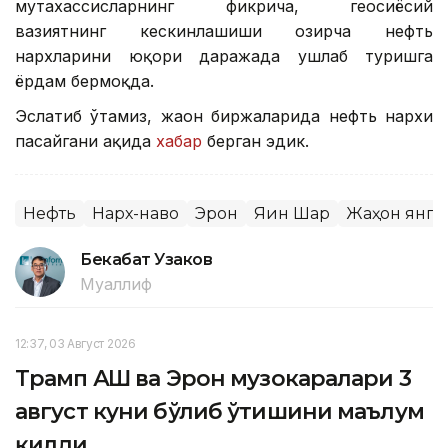
мутахассисларнинг фикрича, геосиёсий
вазиятнинг кескинлашиши ҳозирча нефть
нархларини юқори даражада ушлаб туришга
ёрдам бермоқда.
Эслатиб ўтамиз, жаҳон биржаларида нефть нархи
пасайгани ҳақида
хабар
берган эдик.
Нефть
Нарх-наво
Эрон
Яқин Шарқ
Жаҳон янг
Бекабат Узаков
Муаллиф
12:37, 03 Август 2026
Трамп АҚШ ва Эрон музокаралари 3
август куни бўлиб ўтишини маълум
қилди