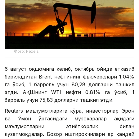
Фото: Pexels
6 август оқшомига келиб, октябрь ойида етказиб
бериладиган Brent нефтининг фьючерслари 1,04%
га ўсиб, 1 баррель учун 80,28 долларни ташкил
этди. АҚШнинг WTI нефти 0,81% га ўсиб, 1
баррель учун 75,83 долларни ташкил этди.
Reuters маълумотларига кўра, инвесторлар Эрон
ва Ўмон ўртасидаги музокаралар ҳақидаги
маълумотларни эҳтиёткорлик билан
кузатмоқдалар. Бозор иштирокчилари ҳар қандай