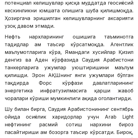
потенциал келишувлар қисқа муддатда геосиёсий
кескинликни юмшата олишига шубҳа қилишмоқда.
Ҳозиргача эришилган келишувларнинг аксарияти
узоқ давом этмади.
Нефть нархларининг ошишига таъминотга
таҳдидлар ҳам таъсир кўрсатмоқда. Агентлик
маълумотларига кўра, Ямандаги хусийлар Қизил
денгиз ва Аден кўрфазида Саудия Арабистони
танкерларига ҳужумлар уюштиришини маълум
қилишди. Эрон АҚШнинг янги ҳужумлари бўлган
тақдирда Форс кўрфази давлатларининг
энергетика инфратузилмасига қарши жавоб
чоралари кўриши мумкинлиги ҳақида огоҳлантирди.
Шу билан бирга, Саудия Арабистонининг сентябрь
ойида осиёлик харидорлар учун Arab Light
нефтининг расмий сотиш нархини бироз
пасайтириши ҳам бозорга таъсир кўрсатди. Бироқ,