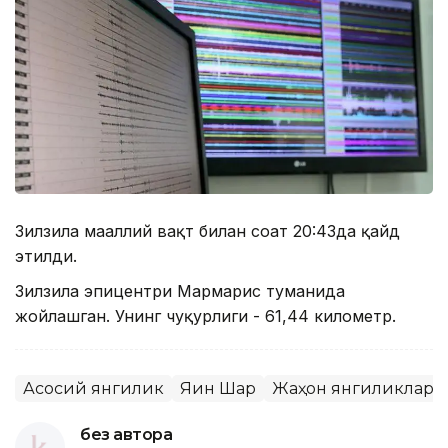
Зилзила маҳаллий вақт билан соат 20:43да қайд
этилди.
Зилзила эпицентри Мармарис туманида
жойлашган. Унинг чуқурлиги - 61,44 километр.
Асосий янгилик
Яқин Шарқ
Жаҳон янгиликлари
без автора