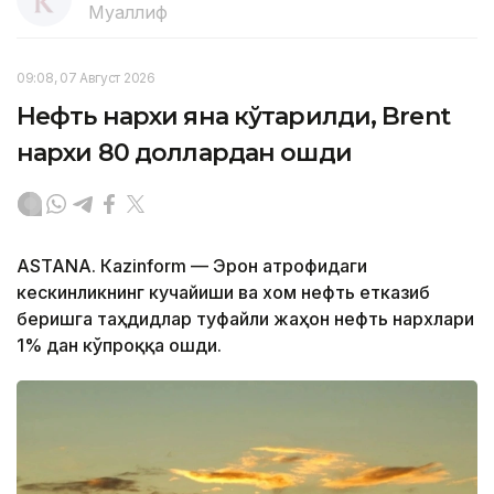
Муаллиф
09:08, 07 Август 2026
Нефть нархи яна кўтарилди, Brent
нархи 80 доллардан ошди
ASTANА. Кazinform — Эрон атрофидаги
кескинликнинг кучайиши ва хом нефть етказиб
беришга таҳдидлар туфайли жаҳон нефть нархлари
1% дан кўпроққа ошди.