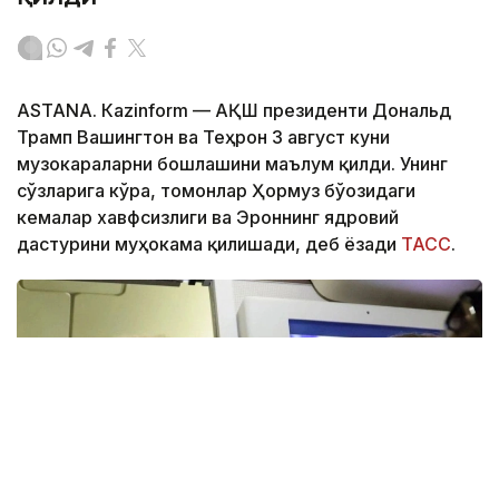
ASTANА. Кazinform — АҚШ президенти Дональд
Трамп Вашингтон ва Теҳрон 3 август куни
музокараларни бошлашини маълум қилди. Унинг
сўзларига кўра, томонлар Ҳормуз бўғозидаги
кемалар хавфсизлиги ва Эроннинг ядровий
дастурини муҳокама қилишади, деб ёзади
ТАСС
.