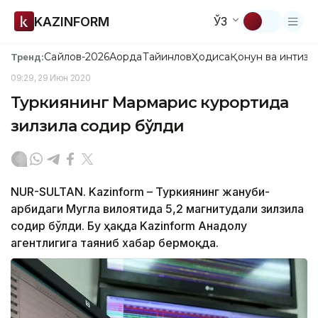
KAZINFORM
ЎЗ
Сайлов-2026
Ақорда
Тайинлов
Ҳодиса
Қонун ва интизо
Тренд:
09:29, 29 Июн 2020
Туркиянинг Мармарис курортида
зилзила содир бўлди
NUR-SULTAN. Kazinform – Туркиянинг жануби-
ғарбидаги Мугла вилоятида 5,2 магнитудали зилзила
содир бўлди. Бу ҳақда Kazinform Анадолу
агентлигига таяниб хабар бермоқда.