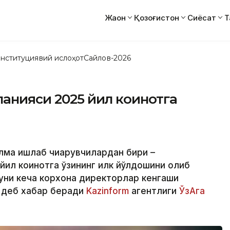
Жаҳон
Қозоғистон
Сиёсат
Т
нституциявий ислоҳот
Сайлов-2026
панияси 2025 йил коинотга
илма ишлаб чиқарувчилардан бири –
 йил коинотга ўзининг илк йўлдошини олиб
 куни кеча корхона директорлар кенгаши
, деб хабар беради
Kazinform
агентлиги
ЎзАга