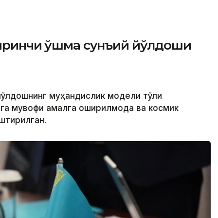
иринчи қўшма сунъий йўлдоши
йўлдошнинг муҳандислик модели тўлиқ
лга мувофиқ амалга оширилмоқда ва космик
штирилган.