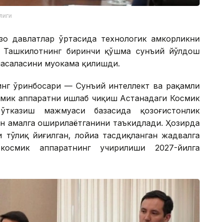
лиги
о давлатлар ўртасида технологик ҳамкорликни
н Ташкилотнинг биринчи қўшма сунъий йўлдош
асаласини муҳокама қилишди.
инг ўринбосари — Сунъий интеллект ва рақамли
мик аппаратни ишлаб чиқиш Астанадаги Космик
ўтказиш мажмуаси базасида қозоғистонлик
ан амалга оширилаётганини таъкидлади. Ҳозирда
 тўлиқ йиғилган, лойиҳа тасдиқланган жадвалга
осмик аппаратнинг учирилиши 2027-йилга