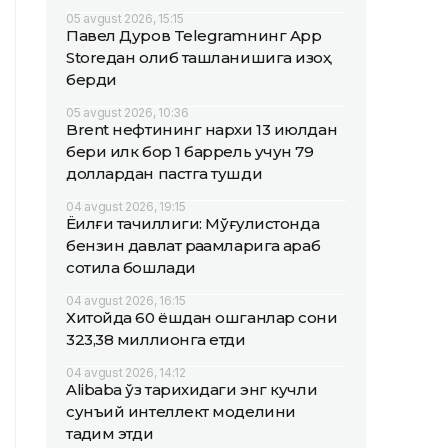
05 avgust 2026, 15:15
Павел Дуров Telegramнинг App
Storeдан олиб ташланишига изоҳ
берди
05 avgust 2026, 10:36
Brent нефтининг нархи 13 июлдан
бери илк бор 1 баррель учун 79
доллардан пастга тушди
04 avgust 2026, 19:15
Ёқилғи тақчиллиги: Мўғулистонда
бензин давлат рақамларига қараб
сотила бошлади
04 avgust 2026, 16:15
Хитойда 60 ёшдан ошганлар сони
323,38 миллионга етди
04 avgust 2026, 14:12
Alibaba ўз тарихидаги энг кучли
сунъий интеллект моделини
тақдим этди