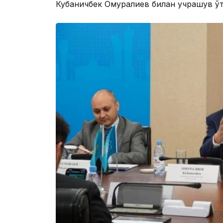
Кубаничбек Омуралиев билан учрашув ўт