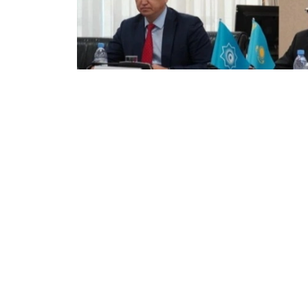
Фото: Сунъий интеллект ва рақамли ривожланиш вазир
Лойиҳани амалга ошириш бўйича Ҳадл
интеллект ва рақамли ривожланиш ваз
этиш масалаларига алоҳида эътибор қара