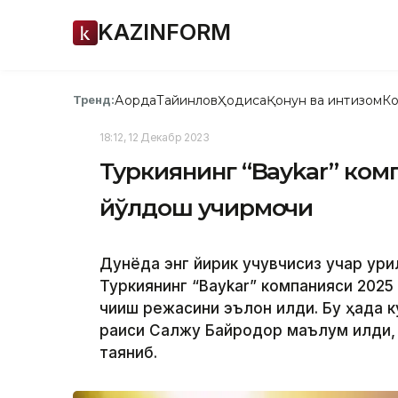
KAZINFORM
Ақорда
Тайинлов
Ҳодиса
Қонун ва интизом
Ко
Тренд:
18:12, 12 Декабр 2023
Туркиянинг “Baykar” ком
йўлдош учирмоқчи
Дунёда энг йирик учувчисиз учар қур
Туркиянинг “Baykar” компанияси 2025
чиқиш режасини эълон қилди. Бу ҳақда
раиси Салжуқ Байроқдор маълум қилди
таяниб.