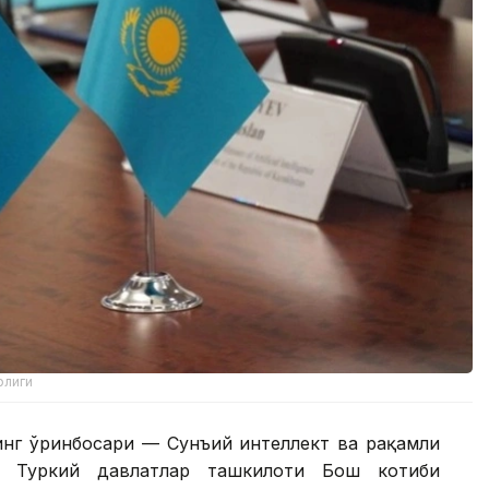
рлиги
инг ўринбосари — Сунъий интеллект ва рақамли
 Туркий давлатлар ташкилоти Бош котиби