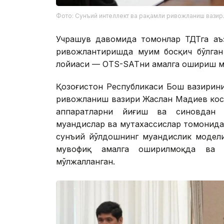
Фото: Сунъий интеллект ва рақамли ривожланиш вазир
Учрашув давомида томонлар ТДТга аъз
ривожлантиришда муҳим босқич бўлга
лойиҳаси — OTS-SATни амалга ошириш м
Қозоғистон Республикаси Бош вазирин
ривожланиш вазири Жаслан Мадиев кос
аппаратларни йиғиш ва синовдан 
муҳандислар ва мутахассислар томонид
сунъий йўлдошнинг муҳандислик модели
мувофиқ амалга оширилмоқда ва к
мўлжалланган.