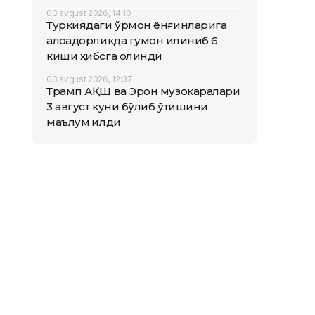
03 avgust 2026, 14:10
Туркиядаги ўрмон ёнғинларига
алоқадорликда гумон қилиниб 6
киши ҳибсга олинди
03 avgust 2026, 12:37
Трамп АҚШ ва Эрон музокаралари
3 август куни бўлиб ўтишини
маълум қилди