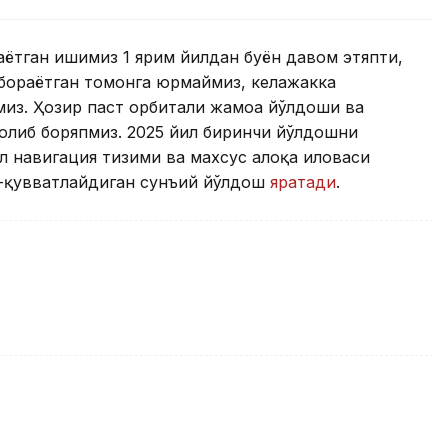
аётган ишимиз 1 ярим йилдан буён давом этяпти,
а бораётган томонга юрмаймиз, келажакка
амиз. Ҳозир паст орбитали жамоа йўлдоши ва
олиб боряпмиз. 2025 йил биринчи йўлдошни
л навигация тизими ва махсус алоқа иловаси
-қувватлайдиган сунъий йўлдош
яратади
.