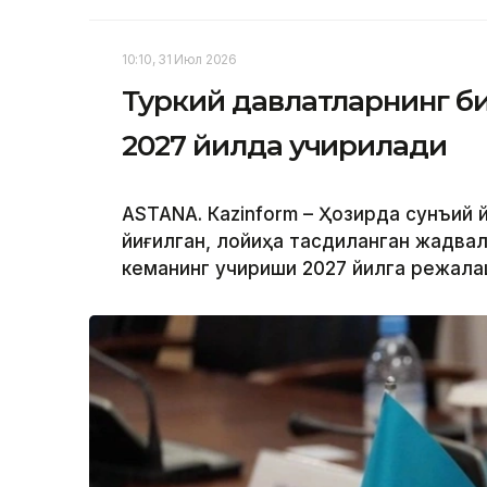
10:10, 31 Июл 2026
Туркий давлатларнинг б
2027 йилда учирилади
ASTANА. Кazinform – Ҳозирда сунъий 
йиғилган, лойиҳа тасдиқланган жадва
кеманинг учириши 2027 йилга режала