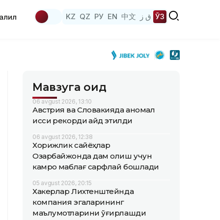
KZ
QZ
РУ
EN
中文
ق ز
ЎЗ
аҳлил
Мавзуга оид
06 avgust 2026, 13:10
Австрия ва Словакияда аномал
иссиқ рекорди қайд этилди
06 avgust 2026, 12:38
Хорижлик сайёҳлар
Озарбайжонда дам олиш учун
камроқ маблағ сарфлай бошлади
05 avgust 2026, 20:15
Хакерлар Лихтенштейнда
компания эгаларининг
маълумотларини ўғирлашди