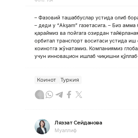
Фото: ЎзА
– Фазовий ташаббуслар устида олиб бор
– деди у “Akşam” газетасига. – Биз ҳамм
қараймиз ва пойгага ҳозирдан тайёрлан
орбитал транспорт воситаси устида иш 
коинотга жўнатамиз. Компаниямиз глоба
учун инновацион ишлаб чиқишни қўллаб
Коинот
Туркия
Ляззат Сейданова
Муаллиф