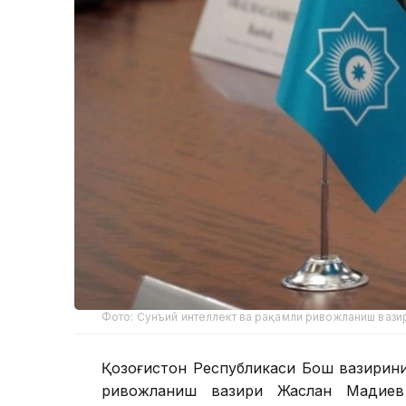
Фото: Сунъий интеллект ва рақамли ривожланиш вази
Қозоғистон Республикаси Бош вазирин
ривожланиш вазири Жаслан Мадиев