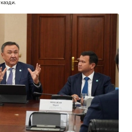
казди.