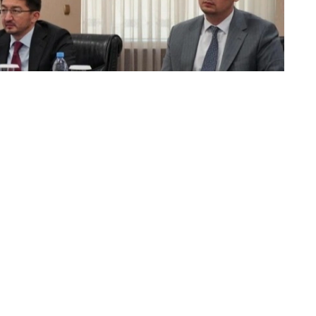
лиги
и келишувни тайёрлашга, шунингдек, сунъий
ирлигининг учиришни молиялаштириш ва ташкил
тилди.