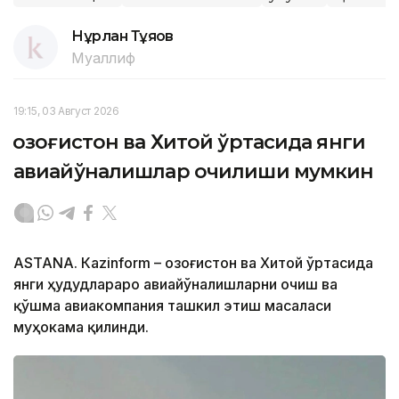
Нұрлан Тұяқов
Муаллиф
19:15, 03 Август 2026
Қозоғистон ва Хитой ўртасида янги
авиайўналишлар очилиши мумкин
ASTANА. Кazinform – Қозоғистон ва Хитой ўртасида
янги ҳудудлараро авиайўналишларни очиш ва
қўшма авиакомпания ташкил этиш масаласи
муҳокама қилинди.