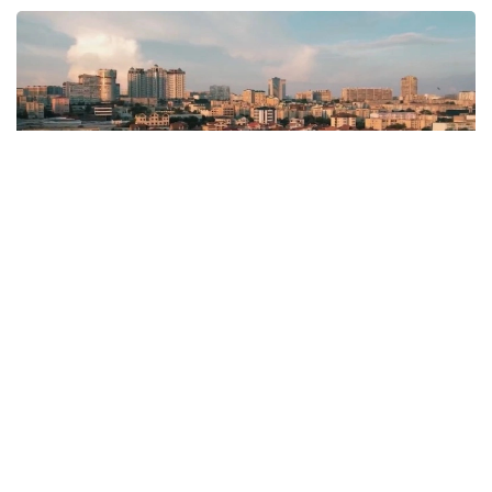
Фото: Kazinform
Давлат раҳбарининг миллий иқтисодиётни
диверсификация қилиш ва мамлакатнинг
транспорт ва логистика салоҳиятини очиш бўйича
топшириқларини амалга ошириш доирасида
Манғистау вилоятида қайта ишлаш сектори ва
инфратузилма салоҳиятини мустаҳкамлаш бўйича