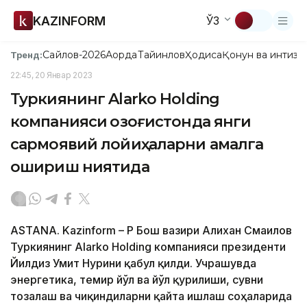
KAZINFORM
ЎЗ
Сайлов-2026
Ақорда
Тайинлов
Ҳодиса
Қонун ва интизо
Тренд:
22:45, 20 Январ 2023
Туркиянинг Alarko Holding
компанияси Қозоғистонда янги
сармоявий лойиҳаларни амалга
ошириш ниятида
ASTANA. Kazinform – ҚР Бош вазири Алихан Смаилов
Туркиянинг Alarko Holding компанияси президенти
Йилдиз Умит Нурини қабул қилди. Учрашувда
энергетика, темир йўл ва йўл қурилиши, сувни
тозалаш ва чиқиндиларни қайта ишлаш соҳаларида