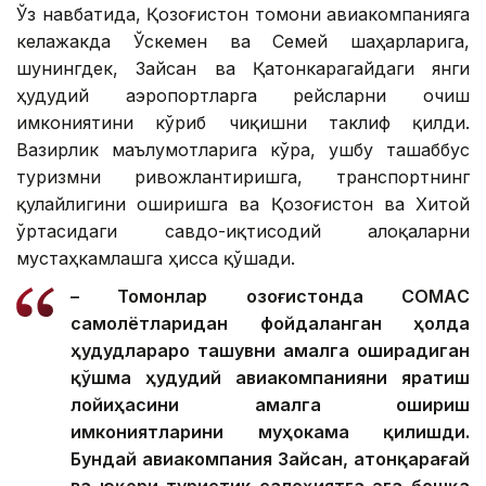
Ўз навбатида, Қозоғистон томони авиакомпанияга
келажакда Ўскемен ва Семей шаҳарларига,
шунингдек, Зайсан ва Қатонкарагайдаги янги
ҳудудий аэропортларга рейсларни очиш
имкониятини кўриб чиқишни таклиф қилди.
Вазирлик маълумотларига кўра, ушбу ташаббус
туризмни ривожлантиришга, транспортнинг
қулайлигини оширишга ва Қозоғистон ва Хитой
ўртасидаги савдо-иқтисодий алоқаларни
мустаҳкамлашга ҳисса қўшади.
– Томонлар Қозоғистонда CОМАC
самолётларидан фойдаланган ҳолда
ҳудудлараро ташувни амалга оширадиган
қўшма ҳудудий авиакомпанияни яратиш
лойиҳасини амалга ошириш
имкониятларини муҳокама қилишди.
Бундай авиакомпания Зайсан, Қатонқарағай