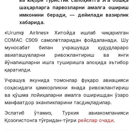
ва юқори туристик салоҳиятга эга бошқа
шаҳарларга парвозларни амалга ошириш
имконини беради, — дейилади вазирлик
хабарида.
«Urumqi Airlines» Хитойда ишлаб чиқарилган
COMAC C909 самолётларидан фойдаланади. Шу
муносабат билан учрашувда ҳудудлараро
авиаташувларни ривожлантириш ва янги
йўналишларни ишга туширишга алоҳида эътибор
қаратилди.
Учрашув якунида томонлар фуқаро авиацияси
соҳасидаги ҳамкорликни янада ривожлантириш
ва қўшма лойиҳаларни амалга оширишдан ўзаро
манфаатдор эканликларини тасдиқладилар.
Эслатиб ўтамиз, Туркия авиакомпанияси
Қозоғистонга тўғридан-тўғри
рейслар очади
.