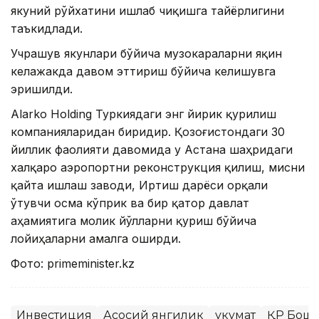
якуний рўйхатини ишлаб чиқишга тайёрлигини
таъкидлади.
Учрашув якунлари бўйича музокараларни яқин
келажакда давом эттириш бўйича келишувга
эришилди.
Alarko Holding Туркиядаги энг йирик қурилиш
компанияларидан биридир. Қозоғистондаги 30
йиллик фаолияти давомида у Астана шаҳридаги
халқаро аэропортни реконструкция қилиш, мисни
қайта ишлаш заводи, Иртиш дарёси орқали
ўтувчи осма кўприк ва бир қатор давлат
аҳамиятига молик йўлларни қуриш бўйича
лойиҳаларни амалга оширди.
Фото: primeminister.kz
Инвестиция
Асосий янгилик
Ҳукумат
ҚР Бош 