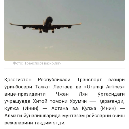
Фото: Транспорт вазирлиги
Қозоғистон Республикаси Транспорт вазири
ўринбосари Талғат Ластаев ва «Urumqi Airlines»
вице-президенти Чжан Лян ўртасидаги
учрашувда Хитой томони Урумчи -— Қарағанди,
Қулжа (Инин) — Астана ва Қулжа (Инин) —
Алмати йўналишларида мунтазам рейсларни очиш
режаларини тақдим этди.