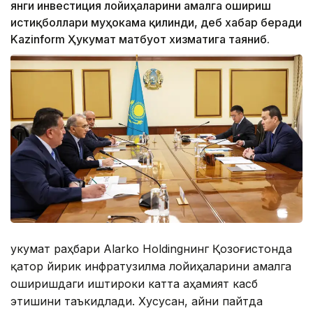
янги инвестиция лойиҳаларини амалга ошириш
истиқболлари муҳокама қилинди, деб хабар беради
Kazinform Ҳукумат матбуот хизматига таяниб.
Ҳукумат раҳбари Alarko Holdingнинг Қозоғистонда
қатор йирик инфратузилма лойиҳаларини амалга
оширишдаги иштироки катта аҳамият касб
этишини таъкидлади. Хусусан, айни пайтда