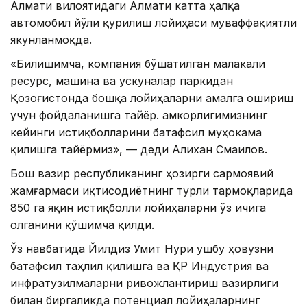
Алмати вилоятидаги Алмати катта ҳалқа
автомобил йўли қурилиш лойиҳаси муваффақиятли
якунланмоқда.
«Билишимча, компания бўшатилган малакали
ресурс, машина ва ускуналар паркидан
Қозоғистонда бошқа лойиҳаларни амалга ошириш
учун фойдаланишга тайёр. Ҳамкорлигимизнинг
кейинги истиқболларини батафсил муҳокама
қилишга тайёрмиз», — деди Алихан Смаилов.
Бош вазир республиканинг ҳозирги сармоявий
жамғармаси иқтисодиётнинг турли тармоқларида
850 га яқин истиқболли лойиҳаларни ўз ичига
олганини қўшимча қилди.
Ўз навбатида Йилдиз Умит Нури ушбу ҳовузни
батафсил таҳлил қилишга ва ҚР Индустрия ва
инфратузилмаларни ривожлантириш вазирлиги
билан биргаликда потенциал лойиҳаларнинг