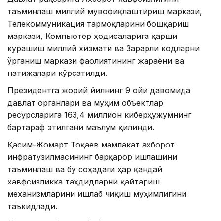
таъминлаш миллий мувофиқлаштириш маркази,
Телекоммуникация тармоқларини бошқариш
маркази, Компьютер ҳодисаларига қарши
курашиш миллий хизмати ва Зарарли кодларни
ўрганиш маркази фаолиятининг жараёни ва
натижалари кўрсатилди.
Президентга жорий йилнинг 9 ойи давомида
давлат органлари ва муҳим объектлар
ресурсларига 163,4 миллион киберҳужумнинг
бартараф этилгани маълум қилинди.
Қасим-Жомарт Тоқаев мамлакат ахборот
инфратузилмасининг барқарор ишлашини
таъминлаш ва бу соҳадаги ҳар қандай
хавфсизликка таҳдидларни қайтариш
механизмларини ишлаб чиқиш муҳимлигини
таъкидлади.