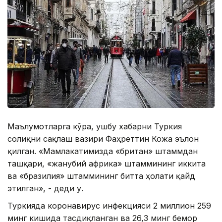
Маълумотларга кўра, ушбу хабарни Туркия
соғлиқни сақлаш вазири Фаҳреттин Кожа эълон
қилган. «Мамлакатимизда «британ» штаммдан
ташқари, «жанубий африка» штаммининг иккита
ва «бразилия» штаммининг битта ҳолати қайд
этилган», - деди у.
Туркияда коронавирус инфекцияси 2 миллион 259
минг кишида тасдиқланган ва 26,3 минг бемор