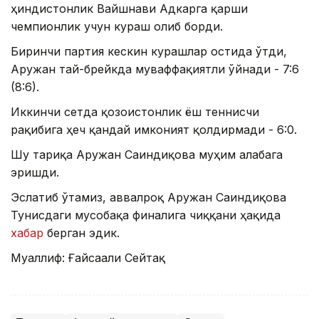
ҳиндистонлик Вайшнави Адкарга қарши
чемпионлик учун кураш олиб борди.
Биринчи партия кескин курашлар остида ўтди,
Аружан тай-брейкда муваффақиятли ўйнади - 7:6
(8:6).
Иккинчи сетда қозоғистонлик ёш теннисчи
рақибига ҳеч қандай имконият қолдирмади - 6:0.
Шу тариқа Аружан Сағиндиқова муҳим ғалабага
эришди.
Эслатиб ўтамиз, аввалроқ Аружан Сағиндиқова
Тунисдаги мусобақа финалига чиққани ҳақида
хабар
берган эдик.
Муаллиф: Ғайсағали Сейтақ