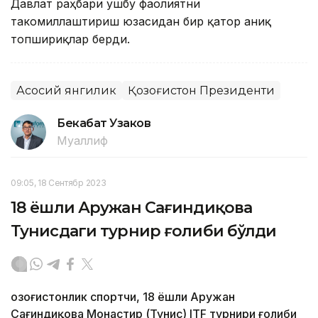
Давлат раҳбари ушбу фаолиятни
такомиллаштириш юзасидан бир қатор аниқ
топшириқлар берди.
Асосий янгилик
Қозоғистон Президенти
Бекабат Узаков
Муаллиф
09:05, 18 Сентябр 2023
18 ёшли Аружан Сағиндиқова
Тунисдаги турнир ғолиби бўлди
Қозоғистонлик спортчи, 18 ёшли Аружан
Сағиндиқова Монастир (Тунис) ITF турнири ғолиби