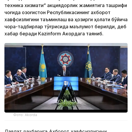
техника хизмати” акциядорлик жамиятига ташрифи
чоғида Қозоғистон Республикасининг ахборот
хавфсизлигини таъминлаш ва ҳозирги ҳолати бўйича
чора-тадбирлар тўғрисида маълумот берилди, деб
хабар беради Каzinform Акордага таяниб.
Фото: Akorda
Давлат раҳбарига Ахборот хавфсизлигини