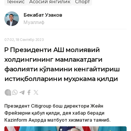
Теннис
Асосий янгилик
Спорт
Бекабат Узаков
Муаллиф
07:02, 18 Сентябр 2023
ҚР Президенти АҚШ молиявий
холдингининг мамлакатдаги
фаолияти кўламини кенгайтириш
истиқболларини муҳокама қилди
Президент Citigroup бош директори Жейн
Фрейзерни қабул қилди, дея хабар беради
Кazinform Ақорда матбуот хизматига таяниб.