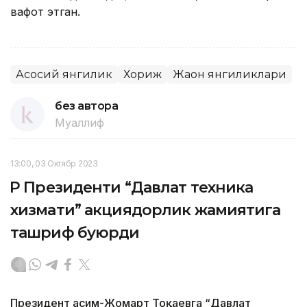
вафот этган.
Асосий янгилик
Хориж
Жаҳон янгиликлари
без автора
Муаллиф
13:00, 03 Октябр 2023
ҚР Президенти “Давлат техника
хизмати” акциядорлик жамиятига
ташриф буюрди
Президент Қасим-Жомарт Тоқаевга “Давлат