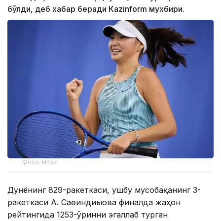
бўлди, деб хабар беради Каzinform мухбири.
Фото: ktf.kz
Дунёнинг 829-ракеткаси, ушбу мусобақанинг 3-
ракеткаси А. Саөиндиыова финалда жаҳон
рейтингида 1253-ўринни эгаллаб турган