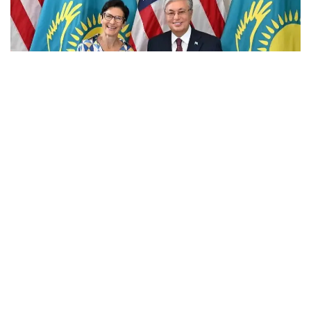
Фото: Ақорда
Учрашувда Америка молиявий холдингининг
мамлакатдаги фаолияти кўламини кенгайтириш
истиқболлари муҳокама қилинди.
Мамлакатдаги ягона Америка банки бўлган Citibank
Kazakhstan халқаро инвесторлар, давлат сектори
ва йирик корхоналар учун етакчи ҳамкорлардан
бири ҳисобланади.