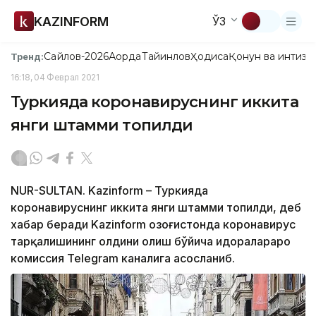
KAZINFORM
ЎЗ
Сайлов-2026
Ақорда
Тайинлов
Ҳодиса
Қонун ва интизо
Тренд:
16:18, 04 Феврал 2021
Туркияда коронавируснинг иккита
янги штамми топилди
NUR-SULTAN. Kazinform – Туркияда
коронавируснинг иккита янги штамми топилди, деб
хабар беради Kazinform Қозоғистонда коронавирус
тарқалишининг олдини олиш бўйича идоралараро
комиссия Telegram каналига асосланиб.