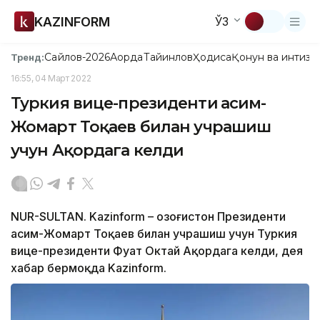
KAZINFORM
ЎЗ
Сайлов-2026
Ақорда
Тайинлов
Ҳодиса
Қонун ва интизо
Тренд:
16:55, 04 Март 2022
Туркия вице-президенти Қасим-
Жомарт Тоқаев билан учрашиш
учун Ақордага келди
NUR-SULTAN. Kazinform – Қозоғистон Президенти
Қасим-Жомарт Тоқаев билан учрашиш учун Туркия
вице-президенти Фуат Октай Ақордага келди, дея
хабар бермоқда Kazinform.