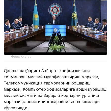
Фото: Akorda
Давлат раҳбарига Ахборот хавфсизлигини
таъминлаш миллий мувофиқлаштириш маркази,
Телекоммуникация тармоқларини бошқариш
маркази, Компьютер ҳодисаларига қарши курашиш
миллий хизмати ва Зарарли кодларни ўрганиш
маркази фаолиятининг жараёни ва натижалари
кўрсатилди.