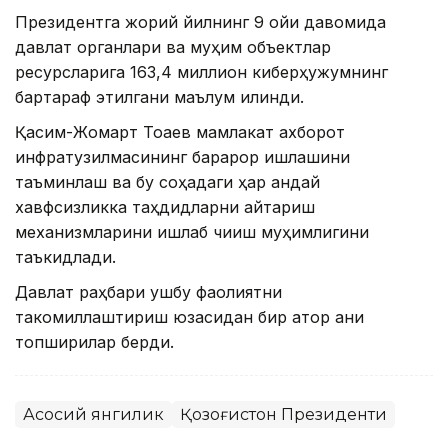
Президентга жорий йилнинг 9 ойи давомида
давлат органлари ва муҳим объектлар
ресурсларига 163,4 миллион киберҳужумнинг
бартараф этилгани маълум қилинди.
Қасим-Жомарт Тоқаев мамлакат ахборот
инфратузилмасининг барқарор ишлашини
таъминлаш ва бу соҳадаги ҳар қандай
хавфсизликка таҳдидларни қайтариш
механизмларини ишлаб чиқиш муҳимлигини
таъкидлади.
Давлат раҳбари ушбу фаолиятни
такомиллаштириш юзасидан бир қатор аниқ
топшириқлар берди.
Асосий янгилик
Қозоғистон Президенти