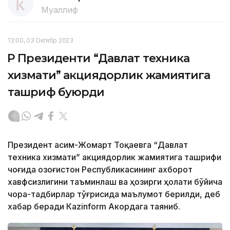
Муаллиф
13:00, 03 Октябр 2023
ҚР Президенти “Давлат техника
хизмати” акциядорлик жамиятига
ташриф буюрди
Президент Қасим-Жомарт Тоқаевга “Давлат
техника хизмати” акциядорлик жамиятига ташрифи
чоғида Қозоғистон Республикасининг ахборот
хавфсизлигини таъминлаш ва ҳозирги ҳолати бўйича
чора-тадбирлар тўғрисида маълумот берилди, деб
хабар беради Каzinform Акордага таяниб.