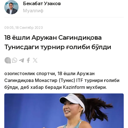
Бекабат Узаков
Муаллиф
09:05, 18 Сентябр 2023
18 ёшли Аружан Сағиндиқова
Тунисдаги турнир ғолиби бўлди
Қозоғистонлик спортчи, 18 ёшли Аружан
Сағиндиқова Монастир (Тунис) ITF турнири ғолиби
бўлди, деб хабар беради Каzinform мухбири.