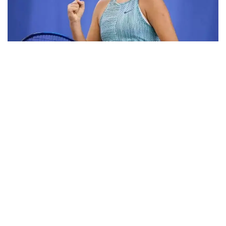
Фото: ktf.kz
Дунёнинг 829-ракеткаси, ушбу мусобақанинг 3-
ракеткаси А. Саөиндиыова финалда жаҳон
рейтингида 1253-ўринни эгаллаб турган
ҳиндистонлик Вайшнави Адкарга қарши
чемпионлик учун кураш олиб борди.
Биринчи партия кескин курашлар остида ўтди,
Аружан тай-брейкда муваффақиятли ўйнади - 7:6
(8:6).
Иккинчи сетда қозоғистонлик ёш теннисчи рақибига