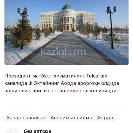
Президент матбуот хизматининг Telegram
каналида Ф.Октайнинг Ақорда қароргоҳи олдида
қарши олингани акс этган
видео
эълон қилинди.
Халқаро алоқалар
Асосий янгилик
Ақорда
без автора