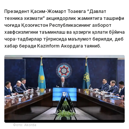
Президент Қасим-Жомарт Тоқаевга “Давлат
техника хизмати” акциядорлик жамиятига ташрифи
чоғида Қозоғистон Республикасининг ахборот
хавфсизлигини таъминлаш ва ҳозирги ҳолати бўйича
чора-тадбирлар тўғрисида маълумот берилди, деб
хабар беради Каzinform Акордага таяниб.
Фото: Akorda