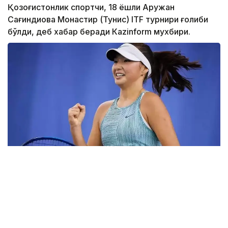
Қозоғистонлик спортчи, 18 ёшли Аружан
Сағиндиқова Монастир (Тунис) ITF турнири ғолиби
бўлди, деб хабар беради Каzinform мухбири.
Фото: ktf.kz
Дунёнинг 829-ракеткаси, ушбу мусобақанинг 3-