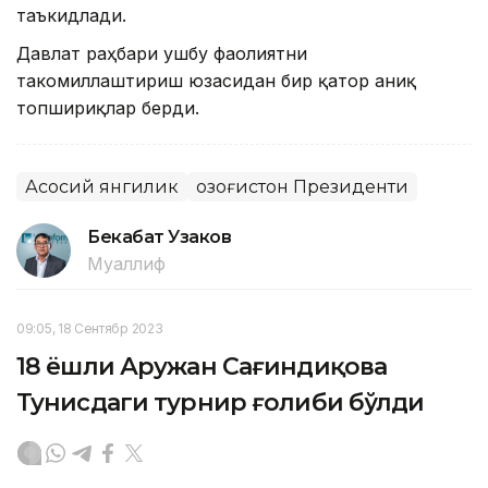
таъкидлади.
Давлат раҳбари ушбу фаолиятни
такомиллаштириш юзасидан бир қатор аниқ
топшириқлар берди.
Асосий янгилик
Қозоғистон Президенти
Бекабат Узаков
Муаллиф
09:05, 18 Сентябр 2023
18 ёшли Аружан Сағиндиқова
Тунисдаги турнир ғолиби бўлди