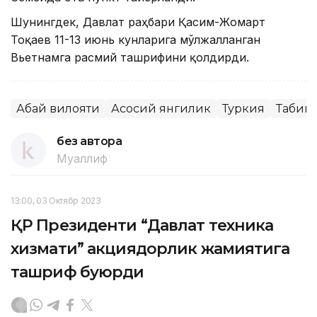
Шунингдек, Давлат раҳбари Қасим-Жомарт
Тоқаев 11-13 июнь кунларига мўлжалланган
Вьетнамга расмий ташрифини қолдирди.
Абай вилояти
Асосий янгилик
Туркия
Табии
без автора
Муаллиф
13:00, 03 Октябр 2023
ҚР Президенти “Давлат техника
хизмати” акциядорлик жамиятига
ташриф буюрди