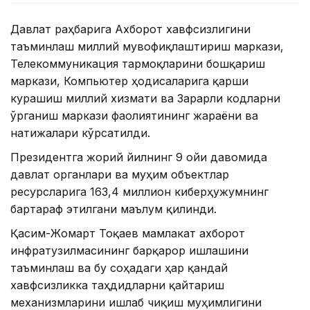
Давлат раҳбарига Ахборот хавфсизлигини
таъминлаш миллий мувофиқлаштириш маркази,
Телекоммуникация тармоқларини бошқариш
маркази, Компьютер ҳодисаларига қарши
курашиш миллий хизмати ва Зарарли кодларни
ўрганиш маркази фаолиятининг жараёни ва
натижалари кўрсатилди.
Президентга жорий йилнинг 9 ойи давомида
давлат органлари ва муҳим объектлар
ресурсларига 163,4 миллион киберҳужумнинг
бартараф этилгани маълум қилинди.
Қасим-Жомарт Тоқаев мамлакат ахборот
инфратузилмасининг барқарор ишлашини
таъминлаш ва бу соҳадаги ҳар қандай
хавфсизликка таҳдидларни қайтариш
механизмларини ишлаб чиқиш муҳимлигини