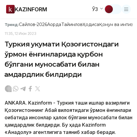
KAZINFORM
ЎЗ
Сайлов-2026
Ақорда
Тайинлов
Ҳодиса
Қонун ва интизо
Тренд:
11:35, 12 Июн 2023
Туркия ҳукумати Қозоғистондаги
ўрмон ёнғинларида қурбон
бўлгани муносабати билан
ҳамдардлик билдирди
ANKARA. Kazinform - Туркия ташқи ишлар вазирлиги
Қозоғистоннинг Абай вилоятидаги ўрмон ёнғинлари
оқибатида инсонлар ҳалок бўлгани муносабати билан
ҳамдардлик билдирди. Бу ҳақда Kazinform
«Анадолу» агентлигига таяниб хабар беради.