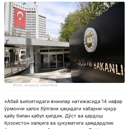
Фото: Анадолу агентлиги
«Абай вилоятидаги ёнғинлар натижасида 14 нафар
ўрмончи ҳалок бўлгани ҳақидаги хабарни чуқур
қайғу билан қабул қилдик. Дўст ва қардош
Қозоғистон халқига ва ҳукуматига ҳамдардлик