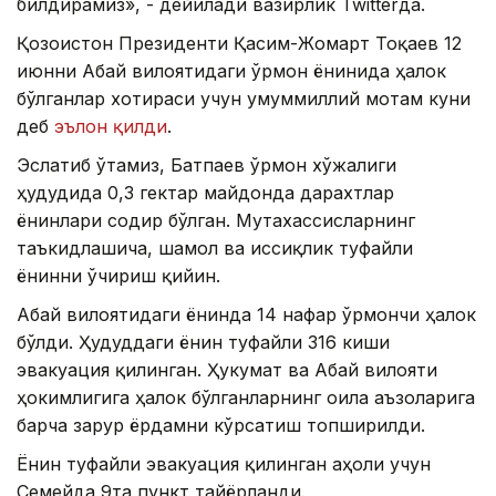
билдирамиз», - дейилади вазирлик Twitterда.
Қозоғистон Президенти Қасим-Жомарт Тоқаев 12
июнни Абай вилоятидаги ўрмон ёнғинида ҳалок
бўлганлар хотираси учун умуммиллий мотам куни
деб
эълон қилди
.
Эслатиб ўтамиз, Батпаев ўрмон хўжалиги
ҳудудида 0,3 гектар майдонда дарахтлар
ёнғинлари содир бўлган. Мутахассисларнинг
таъкидлашича, шамол ва иссиқлик туфайли
ёнғинни ўчириш қийин.
Абай вилоятидаги ёнғинда 14 нафар ўрмончи ҳалок
бўлди. Ҳудуддаги ёнғин туфайли 316 киши
эвакуация қилинган. Ҳукумат ва Абай вилояти
ҳокимлигига ҳалок бўлганларнинг оила аъзоларига
барча зарур ёрдамни кўрсатиш топширилди.
Ёнғин туфайли эвакуация қилинган аҳоли учун
Семейда 9та пункт тайёрланди.