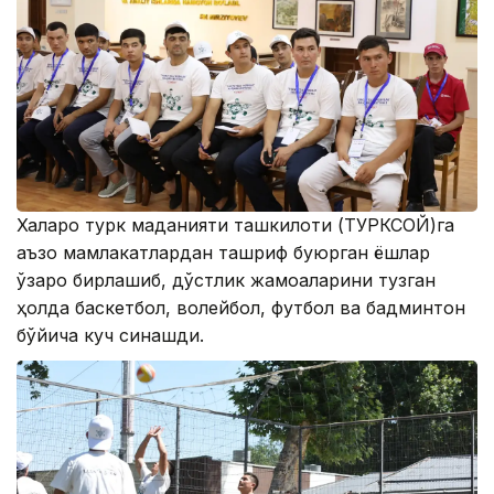
Халқаро турк маданияти ташкилоти (ТУРКСОЙ)га
аъзо мамлакатлардан ташриф буюрган ёшлар
ўзаро бирлашиб, дўстлик жамоаларини тузган
ҳолда баскетбол, волейбол, футбол ва бадминтон
бўйича куч синашди.