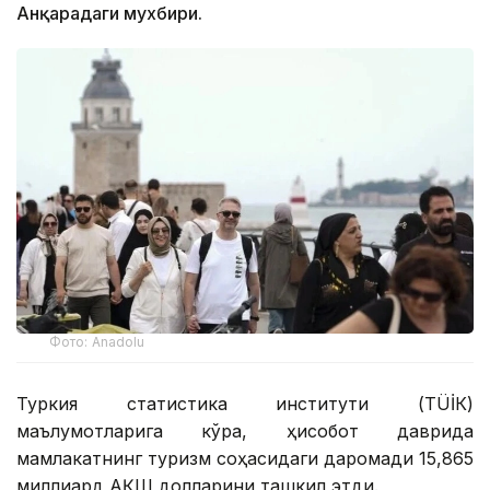
Анқарадаги мухбири.
Фото: Anadolu
Туркия статистика институти (ТÜİК)
маълумотларига кўра, ҳисобот даврида
мамлакатнинг туризм соҳасидаги даромади 15,865
миллиард АҚШ долларини ташкил этди.