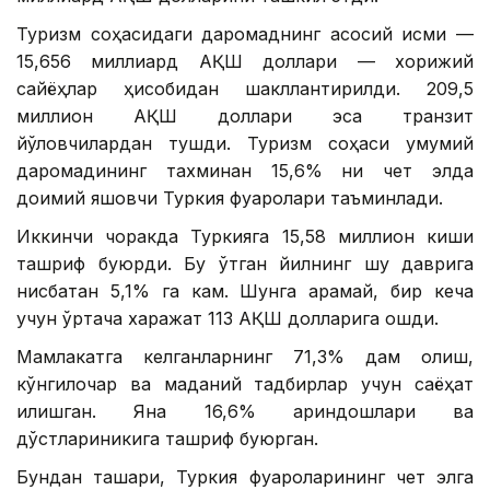
Туризм соҳасидаги даромаднинг асосий қисми —
15,656 миллиард АҚШ доллари — хорижий
сайёҳлар ҳисобидан шакллантирилди. 209,5
миллион АҚШ доллари эса транзит
йўловчилардан тушди. Туризм соҳаси умумий
даромадининг тахминан 15,6% ни чет элда
доимий яшовчи Туркия фуқаролари таъминлади.
Иккинчи чоракда Туркияга 15,58 миллион киши
ташриф буюрди. Бу ўтган йилнинг шу даврига
нисбатан 5,1% га кам. Шунга қарамай, бир кеча
учун ўртача харажат 113 АҚШ долларига ошди.
Мамлакатга келганларнинг 71,3% дам олиш,
кўнгилочар ва маданий тадбирлар учун саёҳат
қилишган. Яна 16,6% қариндошлари ва
дўстлариникига ташриф буюрган.
Бундан ташқари, Туркия фуқароларининг чет элга