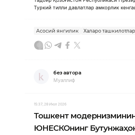
Тадбир Қозоғистон Республикаси През
Туркий тилли давлатлар ҳамкорлик кенга
Асосий янгилик
Халқаро ташкилотла
без автора
Муаллиф
15:37, 28 Июл 2026
Тошкент модернизмининг
ЮНEСКОнинг Бутунжаҳон