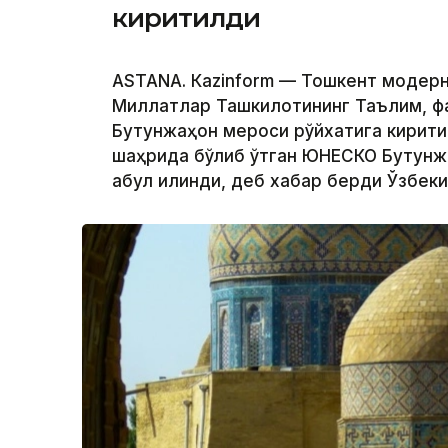
киритилди
ASTANА. Кazinform — Тошкент модер
Миллатлар Ташкилотининг Таълим, ф
Бутунжаҳон мероси рўйхатига кирити
​​шаҳрида бўлиб ўтган ЮНEСКО Бутунж
қабул қилинди, деб хабар берди Ўзбе