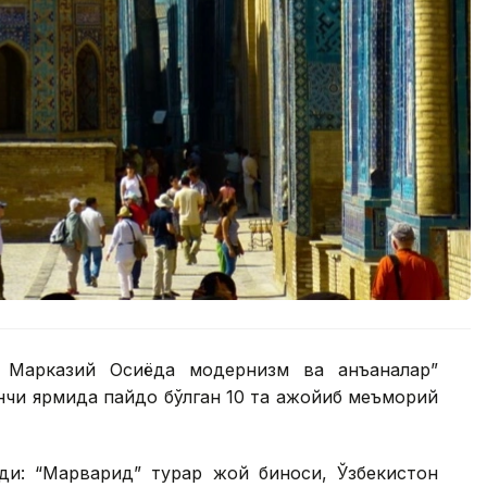
. Марказий Осиёда модернизм ва анъаналар”
нчи ярмида пайдо бўлган 10 та ажойиб меъморий
ди: “Марварид” турар жой биноси, Ўзбекистон