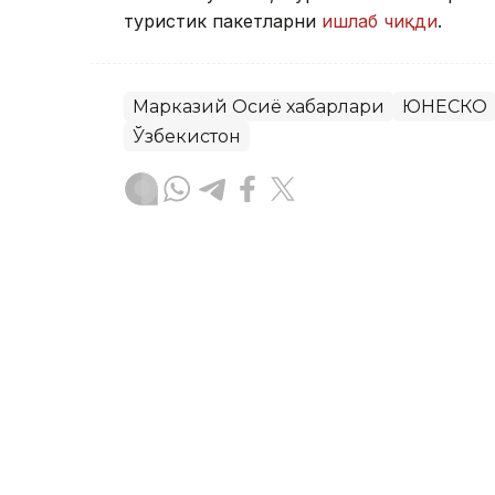
туристик пакетларни
ишлаб чиқди
.
Марказий Осиё хабарлари
ЮНЕСКО
Ўзбекистон
Бекабат Узаков
Муаллиф
11:10, 26 Июл 2026
БМТ Бош Ассамблеяси 20
деб эълон қилди