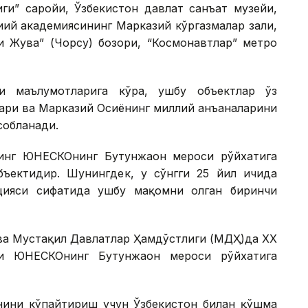
иги” саройи, Ўзбекистон давлат санъат музейи,
иий академиясининг Марказий кўргазмалар зали,
и Жува” (Чорсу) бозори, “Космонавтлар” метро
и маълумотларига кўра, ушбу объектлар ўз
ари ва Марказий Осиёнинг миллий анъаналарини
собланади.
инг ЮНEСКОнинг Бутунжаҳон мероси рўйхатига
ъектидир. Шунингдек, у сўнгги 25 йил ичида
цияси сифатида ушбу мақомни олган биринчи
ва Мустақил Давлатлар Ҳамдўстлиги (МДҲ)да ХХ
и ЮНEСКОнинг Бутунжаҳон мероси рўйхатига
онини кўпайтириш учун Ўзбекистон билан қўшма