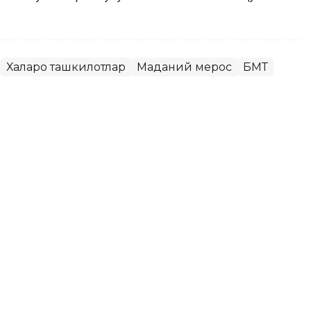
Халқаро ташкилотлар
Маданий мерос
БМТ
28 йилни Халқаро ҳуқуқ йили