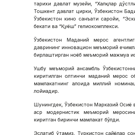
тарихи давлат музейи, “Халқлар дўстл
Тошкент давлат цирки, Ўзбекистон Бад
Ўзбекистон кино санъати саройи, “Эск
бекати ва “Қуёш” гелиокомплекси.
Ўзбекистон Маданий мерос агентлиг
даврининг инновацион меъморий ечимл
бирлаштирган ноёб меъморий мажмуа ҳи
Ушбу меъморий ансамбль Ўзбекистонн
киритилган олтинчи маданий мерос об
мамлакатнинг алоҳида миллий номина
лойиҳадир.
Шунингдек, Ўзбекистон Марказий Осиё 
аср модернистик меъморий меросин
киритган биринчи мамлакат бўлди.
Эслатиб ўтамиз, Туркистон сайёҳлар с