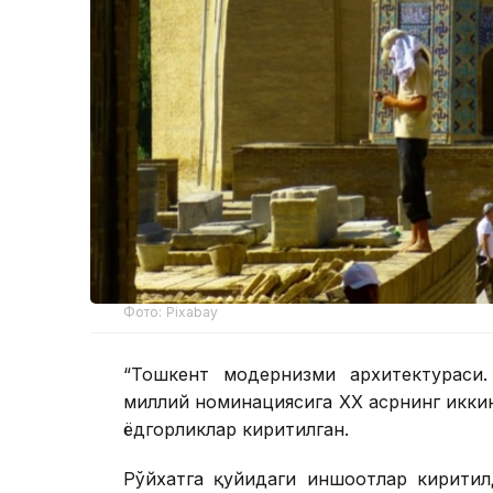
Фото: Pixabay
“Тошкент модернизми архитектураси
миллий номинациясига ХХ асрнинг икки
ёдгорликлар киритилган.
Рўйхатга қуйидаги иншоотлар киритил