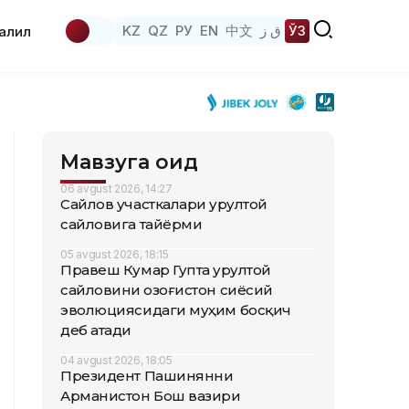
KZ
QZ
РУ
EN
中文
ق ز
ЎЗ
аҳлил
Мавзуга оид
06 avgust 2026, 14:27
Сайлов участкалари Қурултой
сайловига тайёрми
05 avgust 2026, 18:15
Правеш Кумар Гупта Қурултой
сайловини Қозоғистон сиёсий
эволюциясидаги муҳим босқич
деб атади
04 avgust 2026, 18:05
Президент Пашинянни
Арманистон Бош вазири