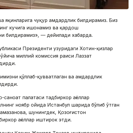
ва яқинларига чуқур ҳамдардлик билдирамиз. Биз
нинг кучига ишонамиз ва қардош
и билдирамиз», — дейилади хабарда.
убликаси Президенти ҳузуридаги Хотин-қизлар
бўйича миллий комиссия раиси Лаззат
дирди.
қимизни қўллаб-қувватлаган ва ҳамдардлик
лдирди.
о-саноат палатаси тадбиркор аёллар
лнинг ноябр ойида Истанбул шаҳрида бўлиб ўтган
Рамазанова, шунингдек, Қозоғистон
биркор аёллар иштирок этди.