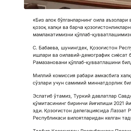
«Биз ҳалок бўлганларнинг оила аъзолари 
қозоқ халқи ва барча қозоғистонликлар
мамлакатимизни қўллаб-қувватлашимизн
С. Бабаева, шунингдек, Қозоғистон Респ
ишлари ва оилавий-демографик сиёсат 
Рамазановани қўллаб-қувватлашини бил
Миллий комиссия раҳбари ҳамкасбига хал
сўзлари учун самимий миннатдорлик би
Эслатиб ўтамиз, Туркий давлатлар Савд
қўмитасининг биринчи йиғилиши 2021 йи
эди. Қозоғистон делегациясида Лаззат 
Республикаси вилоятларидан келган тад