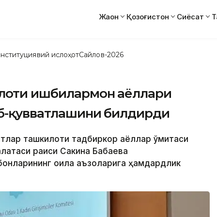
Жаҳон
Қозоғистон
Сиёсат
Т
нституциявий ислоҳот
Сайлов-2026
илоти ишбилармон аёллари
аб-қувватлашини билдирди
атлар ташкилоти тадбиркор аёллар қўмитаси
алатаси раиси Сакина Бабаева
рбонларининг оила аъзоларига ҳамдардлик