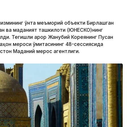
низмининг ўнта меъморий объекти Бирлашган
ан ва маданият ташкилоти (ЮНEСКО)нинг
лди. Тегишли қарор Жанубий Кореянинг Пусан
аҳон мероси қўмитасининг 48-сессиясида
кистон Маданий мерос агентлиги.