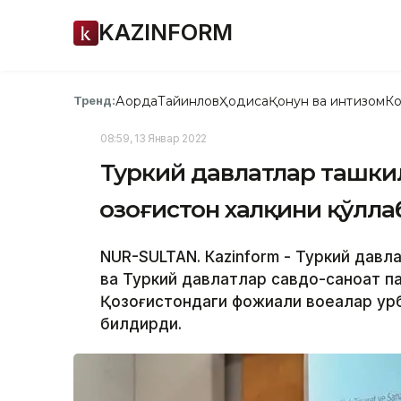
KAZINFORM
Ақорда
Тайинлов
Ҳодиса
Қонун ва интизом
Ко
Тренд:
08:59, 13 Январ 2022
Туркий давлатлар ташк
Қозоғистон халқини қўлл
NUR-SULTAN. Кazinform - Туркий давл
ва Туркий давлатлар савдо-саноат п
Қозоғистондаги фожиали воқеалар қу
билдирди.