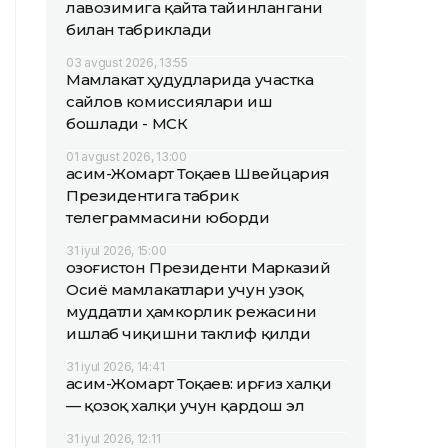
лавозимига қайта тайинлангани
билан табриклади
03 avgust 2026, 13:55
Мамлакат ҳудудларида участка
сайлов комиссиялари иш
бошлади - МСК
01 avgust 2026, 13:00
Қасим-Жомарт Тоқаев Швейцария
Президентига табрик
телеграммасини юборди
31 iyul 2026, 15:00
Қозоғистон Президенти Марказий
Осиё мамлакатлари учун узоқ
муддатли ҳамкорлик режасини
ишлаб чиқишни таклиф қилди
31 iyul 2026, 14:41
Қасим-Жомарт Тоқаев: Қирғиз халқи
— қозоқ халқи учун қардош эл
31 iyul 2026, 12:11