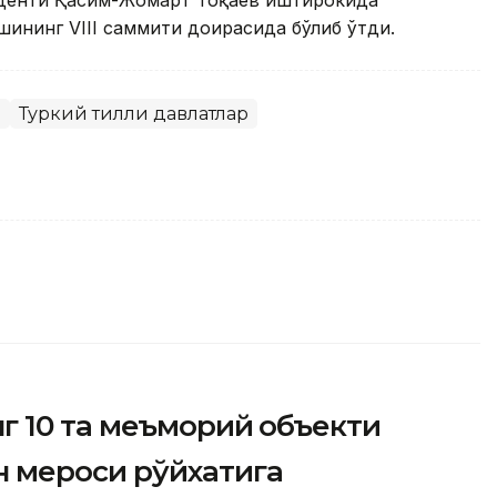
иденти Қасим-Жомарт Тоқаев иштирокида
шининг VIII саммити доирасида бўлиб ўтди.
р
Туркий тилли давлатлар
 10 та меъморий объекти
 мероси рўйхатига