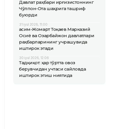
Давлат раҳбари Қирғизистоннинг
Чўлпон-Ота шаҳрига ташриф
буюрди
31 iyul 2026, 11:00
Қасим-Жомарт Тоқаев Марказий
Осиё ва Озарбайжон давлатлари
раҳбарларининг учрашувида
иштирок этади
30 iyul 2026, 12:06
Тадқиқот: ҳар тўртта овоз
берувчидан учтаси сайловда
иштирок этиш ниятида