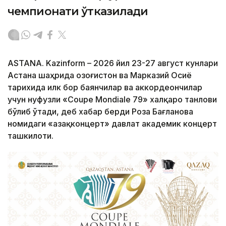
чемпионати ўтказилади
ASTANA. Kazinform – 2026 йил 23-27 август кунлари
Астана шаҳрида Қозоғистон ва Марказий Осиё
тарихида илк бор баянчилар ва аккордеончилар
учун нуфузли «Coupe Mondiale 79» халқаро танлови
бўлиб ўтади, деб хабар берди Роза Бағланова
номидаги «Қазақконцерт» давлат академик концерт
ташкилоти.