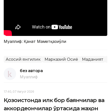
Муаллиф: Қанат Маметқазиўғли
Асосий янгилик
Марказий Осиё
Маданият
М
без автора
Муаллиф
17:40, 07 Август 2026
Қозоғистонда илк бор баянчилар ва
аккордеончилар ўртасида жаҳон