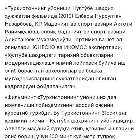
«Туркистоннинг уйғониши: Култўбе шаҳри»
ҳужжатли фильмида (2019) Елбасы Нурсултан
Назарбоев, ҚР Маданият ва спорт вазири Ақтоти
Райимқулова, собиқ маданият ва спорт вазири
Аристанбек Мухамедиўғли, юртимиз ва чет эл
олимлари, ЮНЕСКО ва ИКОМОС экспертлари,
«Култўбе шаҳридаги тарихий объектларни
модернизациялаш» илмий лойиҳаси бўйича иш
олиб бораётган археологлар ва бошқа
мутаҳассисларнинг суҳбатларидан олинган
кадрлардан фойдаланилган.
«Фильмнинг «Туркистоннинг уйғониши» дея
номланиши лойиҳамизнинг асосий ғоясини
кўрсатиб турибди. Бу Туркистоннинг (Ясси) энг
қадимий қисми – Култўбе шаҳрининг уйғонишидир.
Аввалги маданий гуруҳга етиб, қазилма ишларини
олиб бориш учун 100 минг куб метр тупроқ