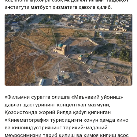
институти матбуот хизматига ҳавола қилиб.
«Фильмни суратга олишга «Маънавий уйғониш»
давлат дастурининг концептуал мазмуни,
Қозоғистонда жорий йилда қабул қилинган
«Кинематография тўғрисиди»ги қонун ҳамда кино
ва киноиндустриянинг тарихий-маданий
меъросимизни тарғиб қилиш ва ҳимоя қилиш асос