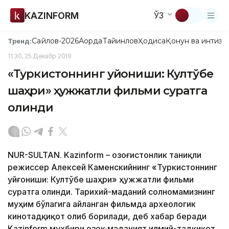
KAZINFORM
ЎЗ
Сайлов-2026
Ақорда
Тайинлов
Ҳодиса
Қонун ва интизо
Тренд:
11:30, 25 Декабр 2019
«Туркистоннинг уйғониши: Култўбе
шаҳри» ҳужжатли фильми суратга
олинди
NUR-SULTAN. Kazinform – Қозоғистонлик таниқли
режиссер Алексей Каменскийнинг «Туркистоннинг
уйғониши: Култўбе шаҳри» ҳужжатли фильми
суратга олинди. Тарихий-маданий солномамизнинг
муҳим бўлагига айланган фильмда археологик
кинотадқиқот олиб борилади, деб хабар беради
Kazinform мухбири Қозоқ маданият илмий-тадқиқот