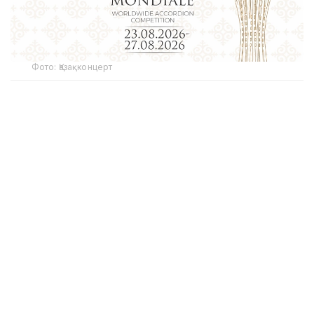
Фото: Қазақконцерт
Танлов Қозоғистон Республикаси Маданият ва
ахборот вазирлиги кўмагида Марказий концерт
залида ташкил этилади. Шунингдек, шу кунларда
Халқаро аккордеончилар конфедерацияси
(Confédération Internationale des Accordéonistes,
CIA) делегатларининг 156-конгресси ҳам бўлиб
ўтади.
«Coupe Mondiale» – баян ва аккордеон санъати
соҳасидаги дунёдаги энг нуфузли ва қадимий
халқаро танловлардан бири ҳисобланади. Илк бор
1938 йилда ташкил этилган ушбу мусобақа бугунги
кунда дунёнинг турли бурчакларидан энг яхши