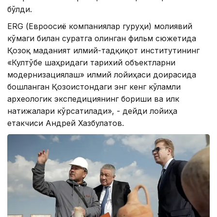
бўлди.
ERG (Евроосиё компаниялар гуруҳи) молиявий
кўмаги билан суратга олинган фильм сюжетида
Қозоқ маданият илмий-тадқиқот институтининг
«Култўбе шаҳридаги тарихий объектларни
модернизациялаш» илмий лойиҳаси доирасида
бошланган Қозоғистондаги энг кенг кўламли
археологик экспедициянинг бориши ва илк
натижалари кўрсатилади», - дейди лойиҳа
етакчиси Андрей Хазбулатов.