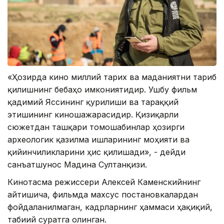
«Ҳозирда кино миллий тарих ва маданиятни тарғиб
қилишнинг бебаҳо имкониятидир. Ушбу фильм
қадимий Яссининг қурилиши ва тараққий
этишининг киношажарасидир. Қизиқарли
сюжетдан ташқари томошабинлар ҳозирги
археологик қазилма ишларининг моҳияти ва
қийинчиликларини ҳис қилишади», - дейди
санъатшунос Мадина Султанқизи.
Кинотасма режиссери Алексей Каменскийнинг
айтишича, фильмда махсус постановкалардан
фойдаланилмаган, кадрларнинг ҳаммаси ҳақиқий,
табиий суратга олинган.