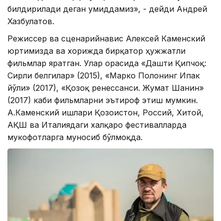
билдирилади деган умиддамиз», - дейди Андрей
Хазбулатов.
Режиссер ва сценарийнавис Алексей Каменский
юртимизда ва хорижда бирқатор ҳужжатли
фильмлар яратган. Улар орасида «Дашти Қипчоқ:
Сирли белгилар» (2015), «Марко Полонинг Ипак
йўли» (2017), «Қозоқ ренессанси. Жумат Шанин»
(2017) каби фильмларни эътироф этиш мумкин.
А.Каменский ишлари Қозоғистон, Россий, Хитой,
АҚШ ва Италиядаги халқаро фестивалларда
мукофотларга муносиб бўлмоқда.