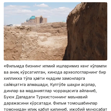
«Фильмда бизнинг илмий ишларимиз кенг кўламли
ва аниқ кўрсатилган, кинода археологларнинг бир
хилликка тўла ҳаёти «қадим замонларга
сайёҳат»га алмашади, Култўбе шаҳри асрлар,
динлар ва маданиятлар чорраҳасига айланиб,
Буюк Даладаги Туркистоннинг маънавий
даражасини кўрсатади. Фильм томошабинлар
томонидан илиқ қабул қилиниб, ижобий муносабат