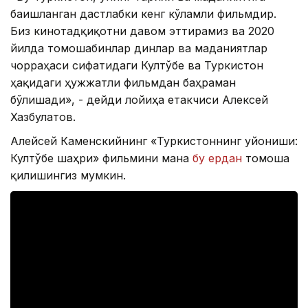
бағишланган дастлабки кенг кўламли фильмдир.
Биз кинотадқиқотни давом эттирамиз ва 2020
йилда томошабинлар динлар ва маданиятлар
чорраҳаси сифатидаги Култўбе ва Туркистон
ҳақидаги ҳужжатли фильмдан баҳраман
бўлишади», - дейди лойиҳа етакчиси Алексей
Хазбулатов.
Алейсей Каменскийнинг «Туркистоннинг уйғониши:
Култўбе шаҳри» фильмини мана
бу ердан
томоша
қилишингиз мумкин.