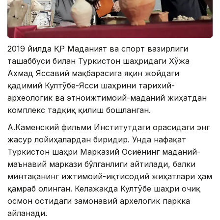
2019 йилда ҚР Маданият ва спорт вазирлиги
ташаббуси билан Туркистон шаҳридаги Хўжа
Ахмад Яссавий мақбарасига яқин жойдаги
қадимий Култўбе-Ясси шаҳрини тарихий-
археологик ва этноижтимоий-маданий жиҳатдан
комплекс тадқиқ қилиш бошланган.
А.Каменский фильми Институтдаги орасидаги энг
жасур лойиҳалардан биридир. Унда нафақат
Туркистон шаҳри Марказий Осиёнинг маданий-
маънавий маркази бўлганлиги айтилади, балки
минтақанинг ижтимоий-иқтисодий жиҳатлари ҳам
қамраб олинган. Келажакда Култўбе шаҳри очиқ
осмон остидаги замонавий архелогик паркка
айланади.