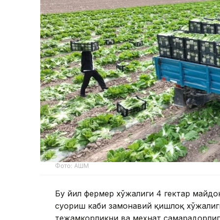
Фото: АШМ
Бу йил фермер хўжалиги 4 гектар майдо
суғориш каби замонавий қишлоқ хўжалиг
тежамкорликни ва меҳнат самарадорлиг