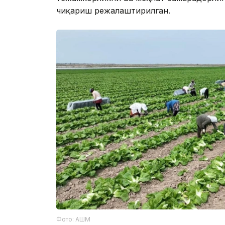
чиқариш режалаштирилган.
Фото: АШМ