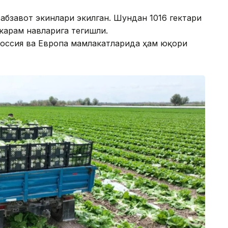
абзавот экинлари экилган. Шундан 1016 гектари
карам навларига тегишли.
Россия ва Европа мамлакатларида ҳам юқори