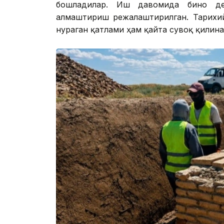
бошладилар. Иш давомида бино дев
алмаштириш режалаштирилган. Тарихий
нураган қатлами ҳам қайта сувоқ қилина