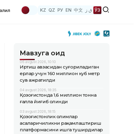
KZ
QZ
РУ
EN
中文
ق ز
ЎЗ
аҳлил
Мавзуга оид
06 avgust 2026, 10:10
Иртиш ҳавзасидан суғориладиган
ерлар учун 160 миллион куб метр
сув ажратилди
04 avgust 2026, 18:35
Қозоғистонда 1,6 миллион тонна
ғалла йиғиб олинди
03 avgust 2026, 18:15
Қозоғистонлик олимлар
асаларичиликни рақамлаштириш
платформасини ишга туширдилар