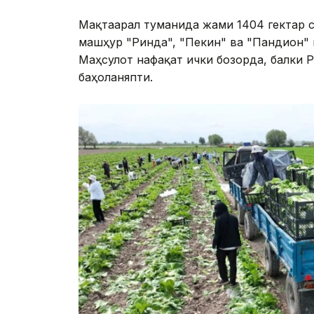
Мақтаарал туманида жами 1404 гектар с
машҳур "Ринда", "Пекин" ва "Пандион" 
Маҳсулот нафақат ички бозорда, балки 
баҳоланяпти.