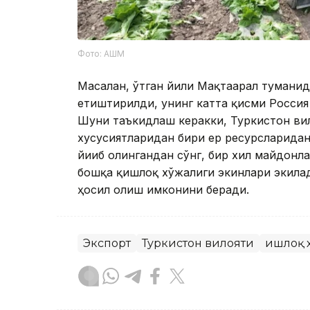
Фото: АШМ
Масалан, ўтган йили Мақтаарал туманид
етиштирилди, унинг катта қисми Россия
Шуни таъкидлаш керакки, Туркистон ви
хусусиятларидан бири ер ресурсларида
йиғиб олингандан сўнг, бир хил майдонл
бошқа қишлоқ хўжалиги экинлари экилади
ҳосил олиш имконини беради.
Экспорт
Туркистон вилояти
Қишлоқ