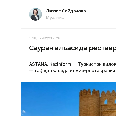
Ляззат Сейданова
Муаллиф
16:10, 07 Август 2026
Сауран қалъасида реста
ASTANА. Кazinform — Туркистон вилоя
— таҳ.
) қалъасида илмий-реставрация