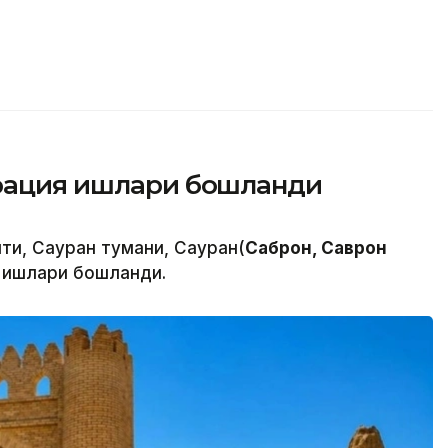
врация ишлари бошланди
ти, Сауран тумани, Сауран(
Саброн, Саврон
 ишлари бошланди.