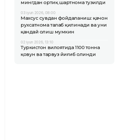
мингдан ортиқ шартнома тузилди
03 iyun 2026, 08:00
Махсус сувдан фойдаланиш: қачон
рухсатнома талаб қилинади ва уни
қандай олиш мумкин
02 iyun 2026, 13:10
Туркистон вилоятида 1100 тонна
қовун ва тарвуз йиғиб олинди