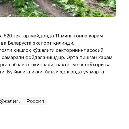
а 520 гектар майдонда 11 минг тонна карам
 ва Беларусга экспорт қилинди.
лояти қишлоқ хўжалиги секторининг асосий
н самарали фойдаланишдир. Эрта пишган карам
арга сабзавот экинлари, пахта, маккажўхори ва
. Бу йилига икки, баъзи ҳолларда уч марта
 хўжалиги
Россия