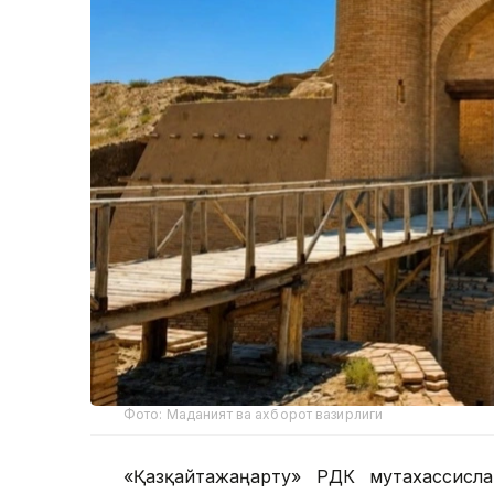
Фото: Маданият ва ахборот вазирлиги
«Қазқайтажаңарту» РДК мутахассисл