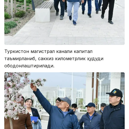
Туркистон магистрал канали капитал
таъмирланиб, саккиз километрлик ҳудуди
ободонлаштирилади.