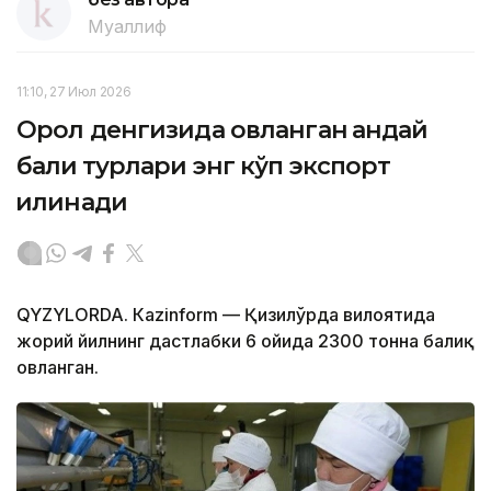
Муаллиф
11:10, 27 Июл 2026
Орол денгизида овланган қандай
балиқ турлари энг кўп экспорт
қилинади
QYZYLORDA. Кazinform — Қизилўрда вилоятида
жорий йилнинг дастлабки 6 ойида 2300 тонна балиқ
овланган.