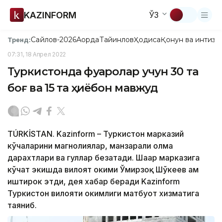
KAZINFORM
ЎЗ
Сайлов-2026
Ақорда
Тайинлов
Ҳодиса
Қонун ва интизо
Тренд:
07:31, 18 Апрел 2022
Туркистонда фуқаролар учун 30 та
боғ ва 15 та ҳиёбон мавжуд
TÚRKİSTAN. Kazinform – Туркистон марказий
кўчаларини магнолиялар, манзарали олма
дарахтлари ва гуллар безатади. Шаҳар марказига
кўчат экишда вилоят ҳокими Ўмирзоқ Шўкеев ҳам
иштирок этди, дея хабар беради Kazinform
Туркистон вилояти ҳокимлиги матбуот хизматига
таяниб.