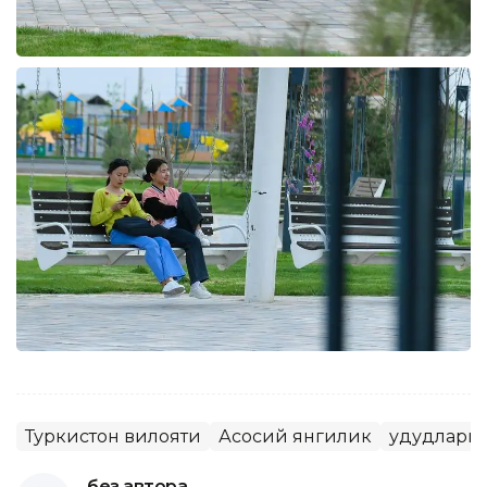
Туркистон вилояти
Асосий янгилик
Ҳудудлар
без автора