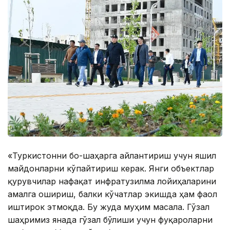
«Туркистонни боғ-шаҳарга айлантириш учун яшил
майдонларни кўпайтириш керак. Янги объектлар
қурувчилар нафақат инфратузилма лойиҳаларини
амалга ошириш, балки кўчатлар экишда ҳам фаол
иштирок этмоқда. Бу жуда муҳим масала. Гўзал
шаҳримиз янада гўзал бўлиши учун фуқароларни