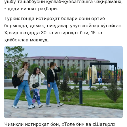
ушбу ташаббусни қўллаб-қувватлашга чақираман»,
- деди вилоят раҳбари.
Туркистонда истироҳат боғлари сони ортиб
бормоқда, демак, пиёдалар учун жойлар кўпайган.
Ҳозир шаҳарда 30 та истироҳат боғи, 15 та
ҳиёбонлар мавжуд.
Чизиқли истироҳат боғи, «Толе би» ва «Шатқол»