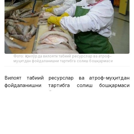
Фото: Қизилўрда вилояти табиий ресурслар ва атроф-
муҳитдан фойдаланишни тартибга солиш бошқармаси
Вилоят табиий ресурслар ва атроф-муҳитдан
фойдаланишни тартибга солиш бошқармаси
маълумотларига кўра, унинг 93 фоизи Кичик Орол
денгизига тегишли.
— 12 та хорижий давлатга 1808 тонна балиқ
маҳсулотлари экспорт қилинди. Уларнинг
аксарияти карп, сазан, чўртан ва судакдир.
Қайта ишланган маҳсулотлардан судак