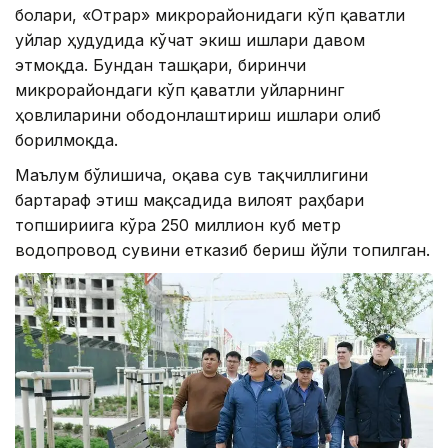
боғлари, «Отрар» микрорайонидаги кўп қаватли
уйлар ҳудудида кўчат экиш ишлари давом
этмоқда. Бундан ташқари, биринчи
микрорайондаги кўп қаватли уйларнинг
ҳовлиларини ободонлаштириш ишлари олиб
борилмоқда.
Маълум бўлишича, оқава сув тақчиллигини
бартараф этиш мақсадида вилоят раҳбари
топшириғига кўра 250 миллион куб метр
водопровод сувини етказиб бериш йўли топилган.