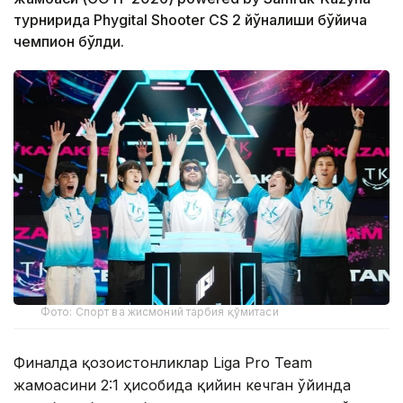
турнирида Phygital Shooter CS 2 йўналиши бўйича
чемпион бўлди.
Фото: Спорт ва жисмоний тарбия қўмитаси
Финалда қозоғистонликлар Liga Pro Team
жамоасини 2:1 ҳисобида қийин кечган ўйинда