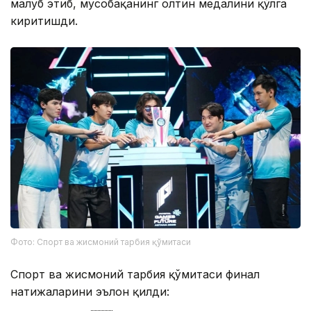
мағлуб этиб, мусобақанинг олтин медалини қўлга
киритишди.
Фото: Спорт ва жисмоний тарбия қўмитаси
Спорт ва жисмоний тарбия қўмитаси финал
натижаларини эълон қилди: