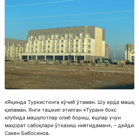
«Яқинда Туркистонга кўчиб ўтаман. Шу ерда машқ
қиламан. Янги ташкил этилган «Туран» бокс
клубида машғулотлар олиб бориш, ёшлар учун
маҳорат сабоқлари ўтказиш ниятидаман», – дейди
Сакен Бибосинов.