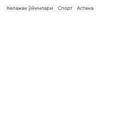
Келажак ўйинлари
Спорт
Астана
Бекабат Узаков
Муаллиф
10:00, 08 Август 2026
Қозоғистон жаҳон ОАВларида:
Каспий денгизи тубидан интернет
ўтказиш, PSG академиясини очиш
ва Wildberries омборлари
ASTANА. Кazinform - Одатдагидек, жаҳон ахборот
воситалари мамлакатдаги кўплаб масалаларни кенг
ёритдилар. Улар орасида Қозоғистонда