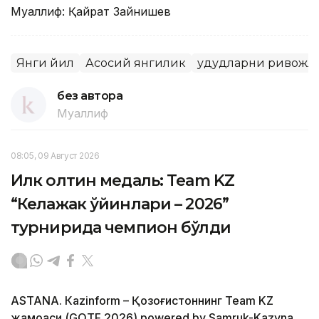
Муаллиф: Қайрат Зайнишев
Янги йил
Асосий янгилик
Ҳудудларни ривож
без автора
Муаллиф
08:05, 09 Август 2026
Илк олтин медаль: Team KZ
“Келажак ўйинлари – 2026”
турнирида чемпион бўлди
ASTANА. Кazinform – Қозоғистоннинг Team KZ
жамоаси (GOTF 2026) powered by Samruk-Kazyna