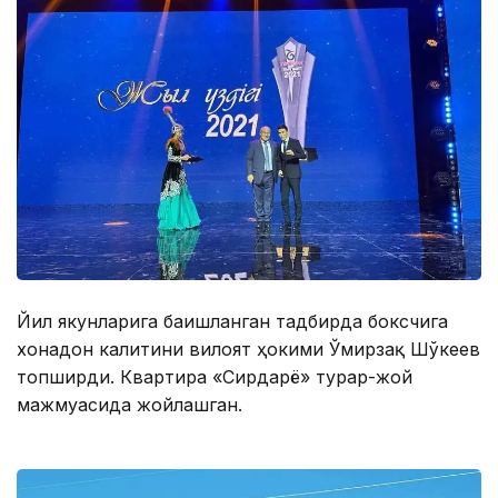
Йил якунларига бағишланган тадбирда боксчига
хонадон калитини вилоят ҳокими Ўмирзақ Шўкеев
топширди. Квартира «Сирдарё» турар-жой
мажмуасида жойлашган.