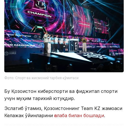
Фото: Спорт ва жисмоний тарбия қўмитаси
Бу Қозоғистон киберспорти ва фиджитал спорти
учун муҳим тарихий ютуқдир.
Эслатиб ўтамиз, Қозоғистоннинг Team KZ жамоаси
Келажак ўйинларини
ғалаба билан бошлади
.