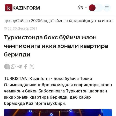
KAZINFORM
ЎЗ
Сайлов-2026
Ақорда
Тайинлов
Ҳодиса
Қонун ва интизо
Тренд:
15:05, 30 Декабр 2021
Туркистонда бокс бўйича жаҳон
чемпионига икки хонали квартира
берилди
TURKISTAN. Kazinform - Бокс бўйича Токио
Олимпиадасининг бронза медали совриндори, жаҳон
чемпиони Сакен Бибосиновга Туркистон шаҳридан
икки хонали квартира берилди, деб хабар
бермоқда Kazinform мухбири.