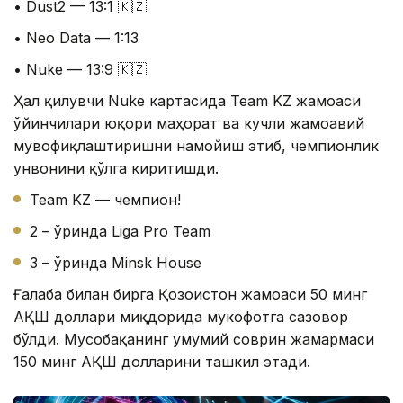
• Dust2 — 13:1 🇰🇿
• Neo Data — 1:13
• Nuke — 13:9 🇰🇿
Ҳал қилувчи Nuke картасида Team KZ жамоаси
ўйинчилари юқори маҳорат ва кучли жамоавий
мувофиқлаштиришни намойиш этиб, чемпионлик
унвонини қўлга киритишди.
Team KZ — чемпион!
2 – ўринда Liga Pro Team
3 – ўринда Minsk House
Ғалаба билан бирга Қозоғистон жамоаси 50 минг
АҚШ доллари миқдорида мукофотга сазовор
бўлди. Мусобақанинг умумий соврин жамғармаси
150 минг АҚШ долларини ташкил этади.