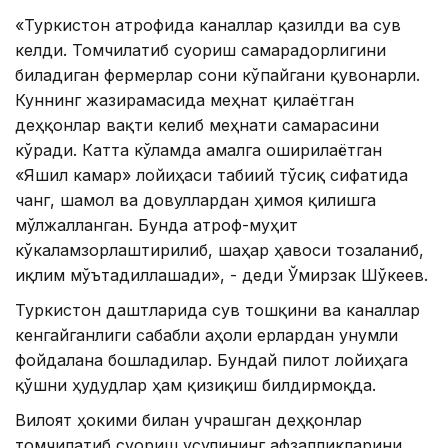
«Туркистон атрофида каналлар қазилди ва сув
келди. Томчилатиб суғориш самарадорлигини
биладиган фермерлар сони кўпайгани қувонарли.
Куннинг жазирамасида меҳнат қилаётган
деҳқонлар вақти келиб меҳнати самарасини
кўради. Катта кўламда амалга оширилаётган
«Яшил камар» лойиҳаси табиий тўсиқ сифатида
чанг, шамол ва довуллардан ҳимоя қилишга
мўлжалланган. Бунда атроф-муҳит
кўкаламзорлаштирилиб, шаҳар ҳавоси тозаланиб,
иқлим мўътадиллашади», - деди Ўмирзак Шўкеев.
Туркистон даштларида сув тошқини ва каналлар
кенгайганлиги сабабли аҳоли ерлардан унумли
фойдалана бошладилар. Бундай пилот лойиҳага
қўшни ҳудудлар ҳам қизиқиш билдирмоқда.
Вилоят ҳокими билан учрашган деҳқонлар
томчилатиб суғориш усулининг афзалликларини