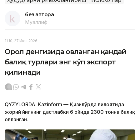
Ҳудудларни ривожлантириш
Ислоҳотлар
без автора
Муаллиф
11:10, 27 Июл 2026
Орол денгизида овланган қандай
балиқ турлари энг кўп экспорт
қилинади
QYZYLORDA. Кazinform — Қизилўрда вилоятида
жорий йилнинг дастлабки 6 ойида 2300 тонна балиқ
овланган.