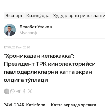
Экспорт
Қизилўрда
Ҳудудларни ривожланти
Бекабат Узаков
Муаллиф
17:50, 22 Июл 2026
"Хроникадан келажакка":
Президент ТРК кинолекторийси
павлодарликларни катта экран
олдига тўплади
PAVLODAR. Кazinform — Катта экранда эртанги