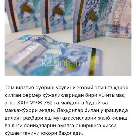
Томчилатиб суғориш усулини жорий этишга қарор
қилган фермер хўжаликларидан бири «Ынтымақ
агро XXI» МЧЖ 782 га майдонга буғдой ва
маккажўхори экади. Деҳқонлар билан учрашувда
вилоят раҳбари ёш мутахассисларни жалб қилиш
ва янги лойиҳаларни амалга оширишга ҳисса
қўшаётганини юқори баҳолади.