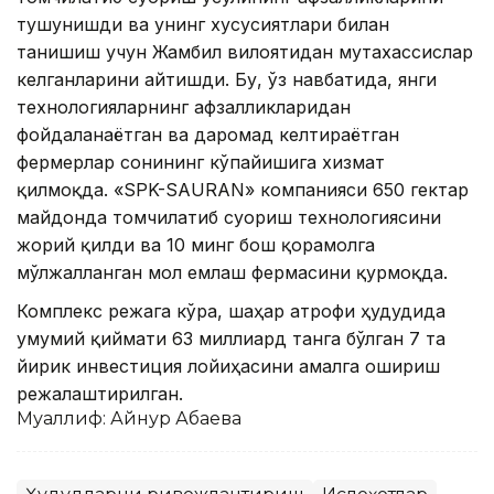
тушунишди ва унинг хусусиятлари билан
танишиш учун Жамбил вилоятидан мутахассислар
келганларини айтишди. Бу, ўз навбатида, янги
технологияларнинг афзалликларидан
фойдаланаётган ва даромад келтираётган
фермерлар сонининг кўпайишига хизмат
қилмоқда. «SPK-SAURAN» компанияси 650 гектар
майдонда томчилатиб суғориш технологиясини
жорий қилди ва 10 минг бош қорамолга
мўлжалланган мол емлаш фермасини қурмоқда.
Комплекс режага кўра, шаҳар атрофи ҳудудида
умумий қиймати 63 миллиард танга бўлган 7 та
йирик инвестиция лойиҳасини амалга ошириш
режалаштирилган.
Муаллиф: Айнур Ақбаева