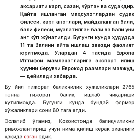
аксарияти карп, сазан, чўртан ва судакдир.
Қайта ишланган маҳсулотлардан судак
филеси, карп қанотлари, майдаланган балиқ,
балиқ филеси, музлатилган балиқ ва балиқ уни
энг кўп жўнатилди. Бугунги кунда ҳудудда
11 та балиқни қайта ишлаш заводи фаолият
юритмоқда. Улардан 4 тасида Европа
Иттифоқи мамлакатларига экспорт қилиш
ҳуқуқини берувчи Еврокод рақамлари мавжуд,
— дейилади хабарда.
Бу йил тижорат балиқчилик хўжаликлари 2765
тонна тижорат балиқ ишлаб чиқариши
кутилмоқда. Бугунги кунда бундай фермер
хўжаликлари сони 80 тага етди.
Эслатиб ўтамиз, Қозоғистонда балиқчиликни
ривожлантириш учун нима қилиш керак эканлиги
ҳақида
ёзган
эдик.