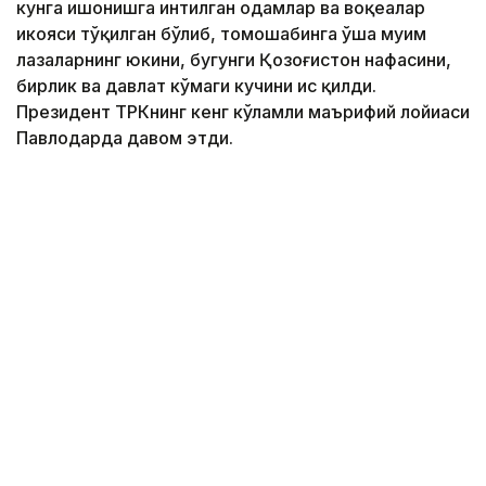
кунга ишонишга интилган одамлар ва воқеалар
ҳикояси тўқилган бўлиб, томошабинга ўша муҳим
лаҳзаларнинг юкини, бугунги Қозоғистон нафасини,
бирлик ва давлат кўмаги кучини ҳис қилди.
Президент ТРКнинг кенг кўламли маърифий лойиҳаси
Павлодарда давом этди.
Фото: Павлодар вилояти ҳокимлиги