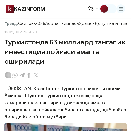
KAZINFORM
ЎЗ
Сайлов-2026
Ақорда
Тайинлов
Ҳодиса
Қонун ва интизо
Тренд:
16:02, 03 Июн 2020
Туркистонда 63 миллиард тангалик
инвестиция лойиҳаси амалга
оширилади
TÚRKİSTAN. Kazinform - Туркистон вилояти ҳокими
Ўмирзак Шўкеев Туркистонда «озиқ-овқат
камарини шакллантириш доирасида амалга
оширилаётган лойиҳалар» билан танишди, деб хабар
беради Kazinform мухбири.