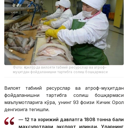
Фото: Қизилўрда вилояти табиий ресурслар ва атроф-
муҳитдан фойдаланишни тартибга солиш бошқармаси
Вилоят табиий ресурслар ва атроф-муҳитдан
фойдаланишни тартибга солиш бошқармаси
маълумотларига кўра, унинг 93 фоизи Кичик Орол
денгизига тегишли.
— 12 та хорижий давлатга 1808 тонна балиқ
маҳсулотлари экспорт қилинди. Уларнинг