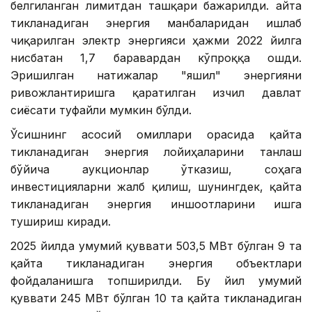
белгиланган лимитдан ташқари бажарилди. Қайта
тикланадиган энергия манбаларидан ишлаб
чиқарилган электр энергияси ҳажми 2022 йилга
нисбатан 1,7 баравардан кўпроққа ошди.
Эришилган натижалар "яшил" энергияни
ривожлантиришга қаратилган изчил давлат
сиёсати туфайли мумкин бўлди.
Ўсишнинг асосий омиллари орасида қайта
тикланадиган энергия лойиҳаларини танлаш
бўйича аукционлар ўтказиш, соҳага
инвестицияларни жалб қилиш, шунингдек, қайта
тикланадиган энергия иншоотларини ишга
тушириш киради.
2025 йилда умумий қуввати 503,5 МВт бўлган 9 та
қайта тикланадиган энергия объектлари
фойдаланишга топширилди. Бу йил умумий
қуввати 245 МВт бўлган 10 та қайта тикланадиган