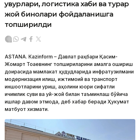
қувурлари, логистика хаби ва турар
жой бинолари фойдаланишга
топширилди
ASTANА. Кazinform – Давлат раҳбари Қасим-
Жомарт Тоқаевнинг топшириқларини амалга ошириш
доирасида мамлакат ҳудудларида инфратузилмани
модернизация қилиш, ижтимоий ва транспорт
иншоотларини қуриш, аҳолини юқори сифатли
ичимлик суви ва уй-жой билан таъминлаш бўйича
ишлар давом этмоқда, деб хабар беради Ҳукумат
матбуот хизмати.