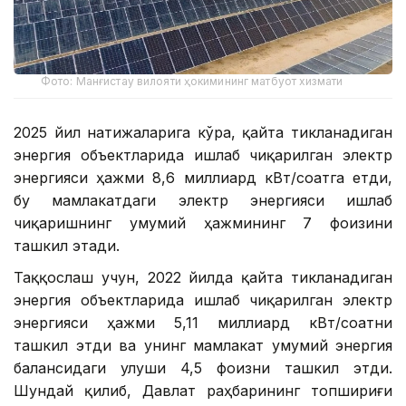
Фото: Манғистау вилояти ҳокимининг матбуот хизмати
2025 йил натижаларига кўра, қайта тикланадиган
энергия объектларида ишлаб чиқарилган электр
энергияси ҳажми 8,6 миллиард кВт/соатга етди,
бу мамлакатдаги электр энергияси ишлаб
чиқаришнинг умумий ҳажмининг 7 фоизини
ташкил этади.
Таққослаш учун, 2022 йилда қайта тикланадиган
энергия объектларида ишлаб чиқарилган электр
энергияси ҳажми 5,11 миллиард кВт/соатни
ташкил этди ва унинг мамлакат умумий энергия
балансидаги улуши 4,5 фоизни ташкил этди.
Шундай қилиб, Давлат раҳбарининг топшириғи