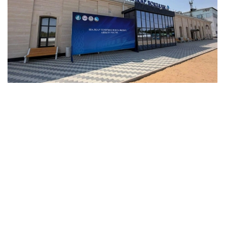
Фото: Ҳукумат
Ўтган ҳафта мамлакатнинг бир қатор ҳудудларида
янги инфратузилма лойиҳалари бошланди.
Ақмола вилоятида Курорт– Бурабай, Ақкол,
Макинск, Шортанди, Жақси, Сариоба, Ерейментау,
Еркиншилик, Оленти, Державинск, Жалтир ва
Аршали станцияларидаги темир йўл вокзалларини
реконструкция қилиш ишлари якунланди. Авария
ҳолатидаги ва эскирган бинолар ўрнига
кенгайтирилган кутиш хоналари бўлган янги