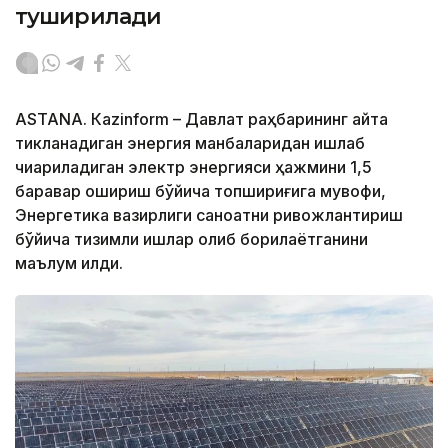
туширилади
ASTANА. Кazinform – Давлат раҳбарининг қайта
тикланадиган энергия манбаларидан ишлаб
чиқариладиган электр энергияси ҳажмини 1,5
баравар ошириш бўйича топшириғига мувофиқ,
Энергетика вазирлиги саноатни ривожлантириш
бўйича тизимли ишлар олиб борилаётганини
маълум қилди.