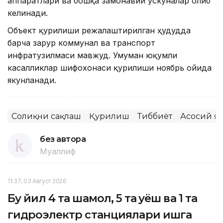
аппаратлари ва бошқа замонавий ускуналар олиб
келинади.
Объект қурилиши режалаштирилган ҳудудда
барча зарур коммунал ва транспорт
инфратузилмаси мавжуд. Умуман юқумли
касалликлар шифохонаси қурилиши ноябрь ойида
якунланади.
Соғлиқни сақлаш
Қурилиш
Тиббиёт
Асосий я
без автора
Муаллиф
11:37, 03 Август 2026
Бу йил 4 та шамол, 5 та қуёш ва 1 та
гидроэлектр станциялари ишга