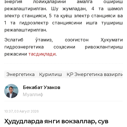
энергия лойиҳаларини амалга ошириш
режалаштирилган. Шу жумладан, 4 та шамол
электр станцияси, 5 та қуёш электр станцияси ва
1 та гидроэлектр станциясини ишга тушириш
режалаштирилган.
Эслатиб ўтамиз, Қозоғистон Ҳукумати
гидроэнергетика соҳасини ривожлантириш
режасини
тасдиқлади
.
Энергетика
Қурилиш
ҚР Энергетика вазирли
Бекабат Узаков
Муаллиф
10:37, 03 Август 2026
Ҳудудларда янги вокзаллар, сув