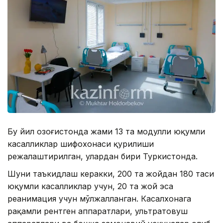
Бу йил Қозоғистонда жами 13 та модулли юқумли
касалликлар шифохонаси қурилиши
режалаштирилган, улардан бири Туркистонда.
Шуни таъкидлаш керакки, 200 та жойдан 180 таси
юқумли касалликлар учун, 20 та жой эса
реанимация учун мўлжалланган. Касалхонага
рақамли рентген аппаратлари, ультратовуш