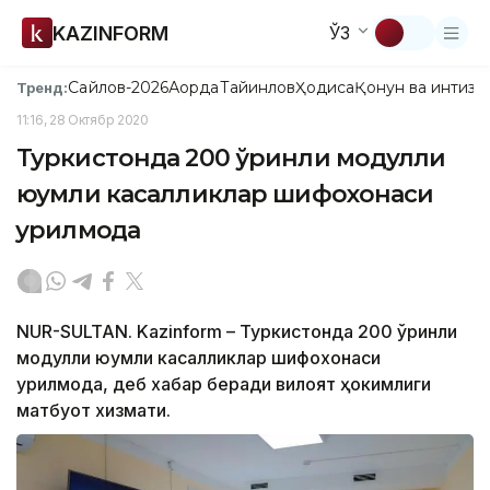
KAZINFORM
ЎЗ
Сайлов-2026
Ақорда
Тайинлов
Ҳодиса
Қонун ва интизо
Тренд:
11:16, 28 Октябр 2020
Туркистонда 200 ўринли модулли
юқумли касалликлар шифохонаси
қурилмоқда
NUR-SULTAN. Kazinform – Туркистонда 200 ўринли
модулли юқумли касалликлар шифохонаси
қурилмоқда, деб хабар беради вилоят ҳокимлиги
матбуот хизмати.