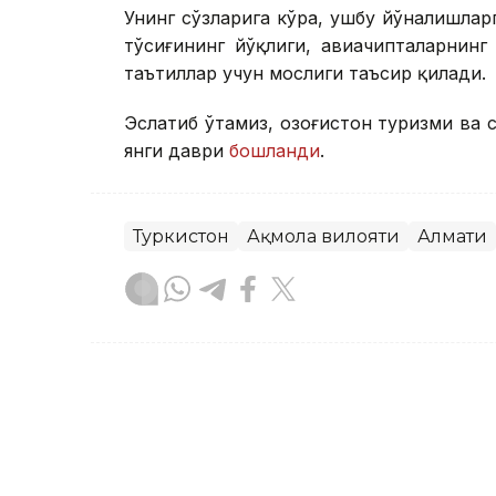
Унинг сўзларига кўра, ушбу йўналишларг
тўсиғининг йўқлиги, авиачипталарнинг
таътиллар учун мослиги таъсир қилади.
Эслатиб ўтамиз, Қозоғистон туризми ва
янги даври
бошланди
.
Туркистон
Ақмола вилояти
Алмати
Бекабат Узаков
Муаллиф