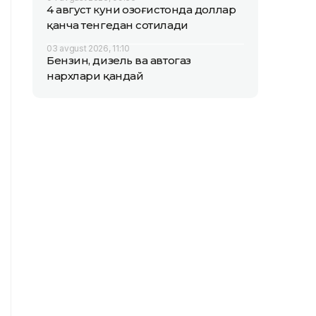
4 август куни Қозоғистонда доллар
қанча тенгедан сотилади
03 avgust 2026, 11:10
Бензин, дизель ва автогаз
нархлари қандай