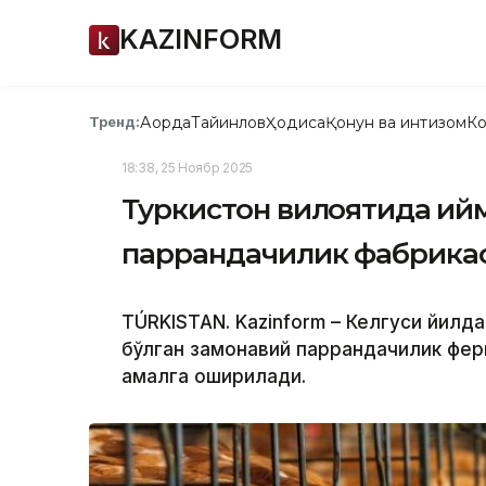
KAZINFORM
Ақорда
Тайинлов
Ҳодиса
Қонун ва интизом
Ко
Тренд:
18:38, 25 Ноябр 2025
Туркистон вилоятида қий
паррандачилик фабрикас
TÚRKІSTAN. Kazinform – Келгуси йилд
бўлган замонавий паррандачилик фер
амалга оширилади.