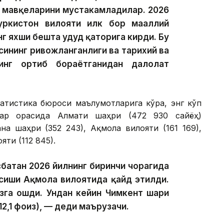
 мавқеларини мустаҳкамладилар. 2026
уркистон вилояти илк бор маҳаллий
г яхши бешта ҳудуд қаторига кирди. Бу
сининг ривожланганлиги ва тарихий ва
инг ортиб бораётганидан далолат
татистика бюроси маълумотларига кўра, энг кўп
лар орасида Алмати шаҳри (472 930 сайёҳ)
на шаҳри (352 243), Ақмола вилояти (161 169),
ти (112 845).
сбатан 2026 йилнинг биринчи чорагида
ўсиши Ақмола вилоятида қайд этилди.
зга ошди. Ундан кейин Чимкент шаҳри
12,1 фоиз), — деди маърузачи.