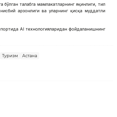
а бўлган талабга мамлакатларнинг яқинлиги, тил
 нисбий арзонлиги ва уларнинг қисқа муддатли
 спортида AI технологияларидан фойдаланишнинг
Туризм
Астана