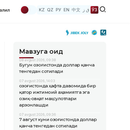
KZ
QZ
РУ
EN
中文
ق ز
ЎЗ
аҳлил
Мавзуга оид
08 avgust 2026, 09:38
Бугун Қозоғистонда доллар қанча
тенгедан сотилади
07 avgust 2026, 14:03
Қозоғистонда ҳафта давомида бир
қатор ижтимоий аҳамиятга эга
озиқ-овқат маҳсулотлари
арзонлашди
07 avgust 2026, 09:36
7 август куни Қозоғистонда доллар
қанча тенгедан сотилади