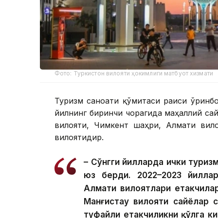
Фото: Туркистон вилояти ҳокимлиги матбуот хизмати
Туризм саноати қўмитаси раиси ўринбо
йилнинг биринчи чорагида маҳаллий са
вилояти, Чимкент шаҳри, Алмати вило
вилоятидир.
– Сўнгги йилларда ички туриз
юз берди. 2022–2023 йилла
Алмати вилоятлари етакчилар
Манғистау вилояти сайёҳлар
туфайли етакчиликни қўлга к