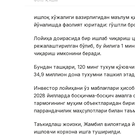
Фото: ҚР АШМ
Қишлоқ хўжалиги вазирлигидан маълум 
йўналишда фаолият юритади: гўштли бр
Лойиҳа доирасида бир ишлаб чиқариш 
режалаштирилган бўлиб, бу йилига 1 мин
чиқариш имконини беради.
Бундан ташқари, 120 минг тухум қўювчи
34,9 миллион дона тухумни ташкил этад
Инвестор лойиҳани ўз маблағлари ҳисо
2028 йилларда босқичма-босқич амалга 
тармоғининг муҳим объектларидан бириг
паррандачилик маҳсулотлари билан таъ
Таъкидлаш жоизки, Жамбил вилоятида й
ишловчи корхона ишга туширилди.