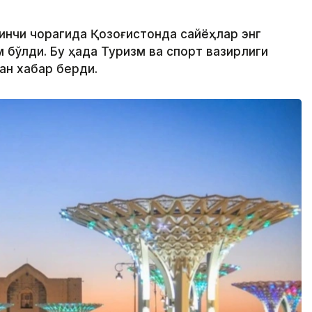
ринчи чорагида Қозоғистонда сайёҳлар энг
бўлди. Бу ҳақда Туризм ва спорт вазирлиги
ан хабар берди.