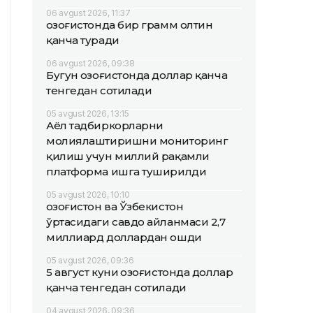
06 avgust 2026, 11:37
Қозоғистонда бир грамм олтин
қанча туради
06 avgust 2026, 09:38
Бугун Қозоғистонда доллар қанча
тенгедан сотилади
05 avgust 2026, 13:15
Аёл тадбиркорларни
молиялаштиришни мониторинг
қилиш учун миллий рақамли
платформа ишга туширилди
05 avgust 2026, 10:10
Қозоғистон ва Ўзбекистон
ўртасидаги савдо айланмаси 2,7
миллиард доллардан ошди
05 avgust 2026, 09:36
5 август куни Қозоғистонда доллар
қанча тенгедан сотилади
04 avgust 2026, 09:36