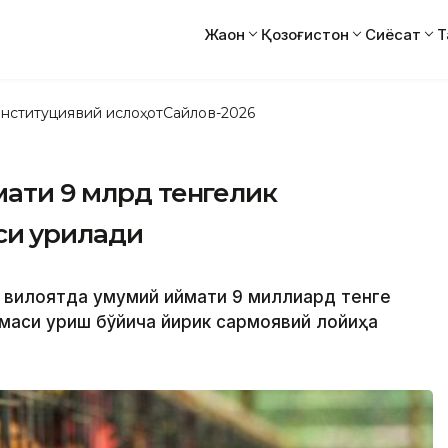
Жаҳон
Қозоғистон
Сиёсат
Т
нституциявий ислоҳот
Сайлов-2026
мати 9 млрд тенгелик
и қурилади
а вилоятда умумий қиймати 9 миллиард тенге
маси қуриш бўйича йирик сармоявий лойиҳа