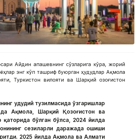
сари Айдин Қапашевнинг сўзларига кўра, жорий
йёҳлар энг кўп ташриф буюрган ҳудудлар Ақмола
яти, Туркистон вилояти ва Шарқий Қозоғистон
мнинг ҳудудий тузилмасида ўзгаришлар
рда Ақмола, Шарқий Қозоғистон ва
 қаторида бўлган бўлса, 2024 йилда
 сонининг сезиларли даражада ошиши
иритди. 2025 йилда Ақмола ва Алмати