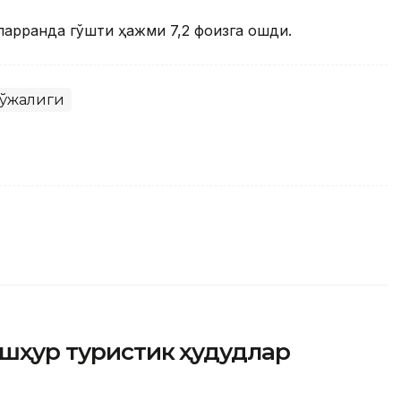
арранда гўшти ҳажми 7,2 фоизга ошди.
хўжалиги
ашҳур туристик ҳудудлар