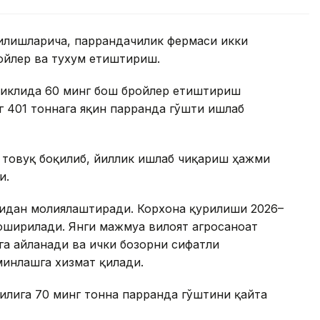
қилишларича, паррандачилик фермаси икки
ойлер ва тухум етиштириш.
циклида 60 минг бош бройлер етиштириш
г 401 тоннага яқин парранда гўшти ишлаб
 товуқ боқилиб, йиллик ишлаб чиқариш ҳажми
и.
бидан молиялаштиради. Корхона қурилиши 2026–
оширилади. Янги мажмуа вилоят агросаноат
а айланади ва ички бозорни сифатли
минлашга хизмат қилади.
илига 70 минг тонна парранда гўштини қайта