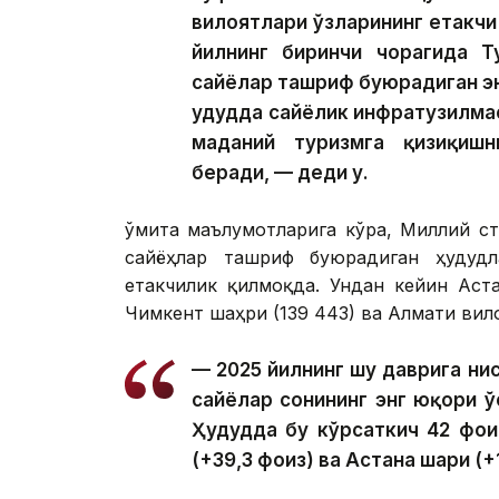
вилоятлари ўзларининг етакчи
йилнинг биринчи чорагида Т
сайёҳлар ташриф буюрадиган эн
ҳудудда сайёҳлик инфратузилма
маданий туризмга қизиқишн
беради, — деди у.
Қўмита маълумотларига кўра, Миллий с
сайёҳлар ташриф буюрадиган ҳудуд
етакчилик қилмоқда. Ундан кейин Аста
Чимкент шаҳри (139 443) ва Алмати вилоя
— 2025 йилнинг шу даврига ни
сайёҳлар сонининг энг юқори 
Ҳудудда бу кўрсаткич 42 фои
(+39,3 фоиз) ва Астана шаҳри (+