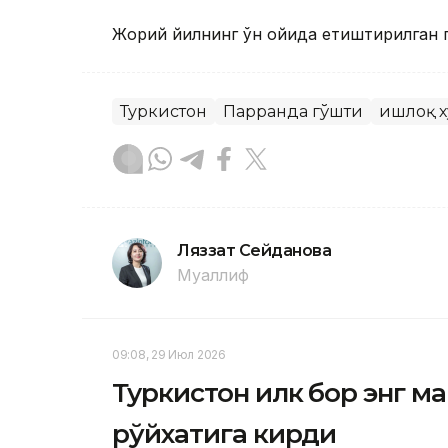
Жорий йилнинг ўн ойида етиштирилган п
Туркистон
Парранда гўшти
Қишлоқ 
Ляззат Сейданова
Муаллиф
09:08, 29 Июл 2026
Туркистон илк бор энг м
рўйхатига кирди