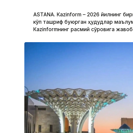
ASTANА. Кazinform – 2026 йилнинг би
кўп ташриф буюрган ҳудудлар маълум 
Кazinformнинг расмий сўровига жавоб