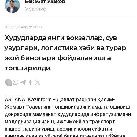
Бекабат Узаков
Муаллиф
10:37, 03 Август 2026
Ҳудудларда янги вокзаллар, сув
қувурлари, логистика хаби ва турар
жой бинолари фойдаланишга
топширилди
ASTANА. Кazinform – Давлат раҳбари Қасим-
Жомарт Тоқаевнинг топшириқларини амалга ошириш
доирасида мамлакат ҳудудларида инфратузилмани
модернизация қилиш, ижтимоий ва транспорт
иншоотларини қуриш, аҳолини юқори сифатли
ичимлик суви ва уй-жой билан таъминлаш бўйича