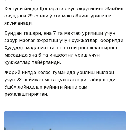
Келгуси йилда Қошқарата овул округининг Жамбил
овулдаги 29 сонли ўрта мактабнинг қурилиши
якунланади.
Бундан ташқари, яна 7 та мактаб қурилиши учун
зарур маблағ ажратиш учун ҳужжатлар юборилди.
Ҳудудда маданият ва спортни ривожлантириш
мақсадида яна 6 та иншоотни қуриш учун
ҳужжатлар тайёрланди.
Жорий йилда Келес туманида қурилиш ишлари
учун 23 лойиҳа-смета ҳужжатлари тайёрланди.
Ушбу лойиҳалар кейинги йилга ҳам
режалаштирилган.