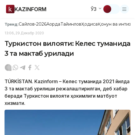
KAZINFORM
ЎЗ
Сайлов-2026
Ақорда
Тайинлов
Ҳодиса
Қонун ва интизо
Тренд:
13:06, 29 Декабр 2020
Туркистон вилояти: Келес туманида
3 та мактаб қурилади
TÚRKİSTAN. Kazinform – Келес туманида 2021 йилда
3 та мактаб қурилиши режалаштирилган, деб хабар
беради Туркистон вилояти ҳокимлиги матбуот
хизмати.