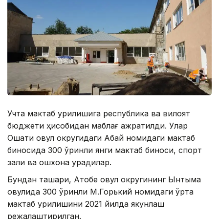
Учта мактаб қурилишига республика ва вилоят
бюджети ҳисобидан маблағ ажратилди. Улар
Ошақти овул округидаги Абай номидаги мактаб
биносида 300 ўринли янги мактаб биноси, спорт
зали ва ошхона қурадилар.
Бундан ташқари, Ақтобе овул округининг Ынтымақ
овулида 300 ўринли М.Горький номидаги ўрта
мактаб қурилишини 2021 йилда якунлаш
режалаштирилган.