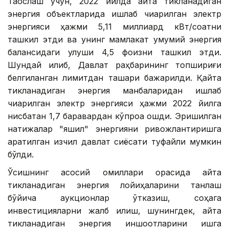
Таққослаш учун, 2022 йилда қайта тикланадиган
энергия объектларида ишлаб чиқарилган электр
энергияси ҳажми 5,11 миллиард кВт/соатни
ташкил этди ва унинг мамлакат умумий энергия
балансидаги улуши 4,5 фоизни ташкил этди.
Шундай қилиб, Давлат раҳбарининг топшириғи
белгиланган лимитдан ташқари бажарилди. Қайта
тикланадиган энергия манбаларидан ишлаб
чиқарилган электр энергияси ҳажми 2022 йилга
нисбатан 1,7 баравардан кўпроққа ошди. Эришилган
натижалар "яшил" энергияни ривожлантиришга
қаратилган изчил давлат сиёсати туфайли мумкин
бўлди.
Ўсишнинг асосий омиллари орасида қайта
тикланадиган энергия лойиҳаларини танлаш
бўйича аукционлар ўтказиш, соҳага
инвестицияларни жалб қилиш, шунингдек, қайта
тикланадиган энергия иншоотларини ишга