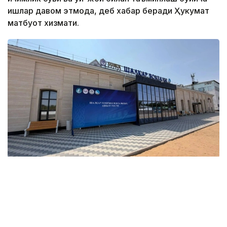
ишлар давом этмоқда, деб хабар беради Ҳукумат
матбуот хизмати.
Фото: Ҳукумат
Ўтган ҳафта мамлакатнинг бир қатор ҳудудларида
янги инфратузилма лойиҳалари бошланди.
Ақмола вилоятида Курорт– Бурабай, Ақкол,