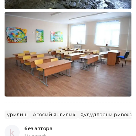
Қурилиш
Асосий янгилик
Ҳудудларни ривожл
без автора