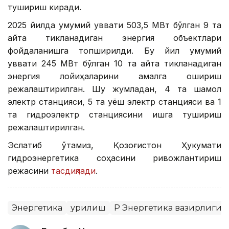
тушириш киради.
2025 йилда умумий қуввати 503,5 МВт бўлган 9 та
қайта тикланадиган энергия объектлари
фойдаланишга топширилди. Бу йил умумий
қуввати 245 МВт бўлган 10 та қайта тикланадиган
энергия лойиҳаларини амалга ошириш
режалаштирилган. Шу жумладан, 4 та шамол
электр станцияси, 5 та қуёш электр станцияси ва 1
та гидроэлектр станциясини ишга тушириш
режалаштирилган.
Эслатиб ўтамиз, Қозоғистон Ҳукумати
гидроэнергетика соҳасини ривожлантириш
режасини
тасдиқлади
.
Энергетика
Қурилиш
ҚР Энергетика вазирлиги