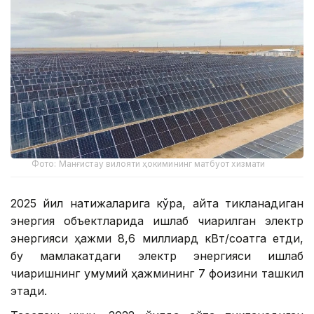
Фото: Манғистау вилояти ҳокимининг матбуот хизмати
2025 йил натижаларига кўра, қайта тикланадиган
энергия объектларида ишлаб чиқарилган электр
энергияси ҳажми 8,6 миллиард кВт/соатга етди,
бу мамлакатдаги электр энергияси ишлаб
чиқаришнинг умумий ҳажмининг 7 фоизини ташкил
этади.