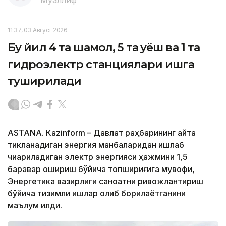
Муаллиф
11:37, 03 Август 2026
Бу йил 4 та шамол, 5 та қуёш ва 1 та
гидроэлектр станциялари ишга
туширилади
ASTANА. Кazinform – Давлат раҳбарининг қайта
тикланадиган энергия манбаларидан ишлаб
чиқариладиган электр энергияси ҳажмини 1,5
баравар ошириш бўйича топшириғига мувофиқ,
Энергетика вазирлиги саноатни ривожлантириш
бўйича тизимли ишлар олиб борилаётганини
маълум қилди.