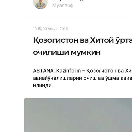
Муаллиф
19:15, 03 Август 2026
Қозоғистон ва Хитой ўр
очилиши мумкин
ASTANА. Кazinform – Қозоғистон ва Х
авиайўналишларни очиш ва қўшма ави
қилинди.