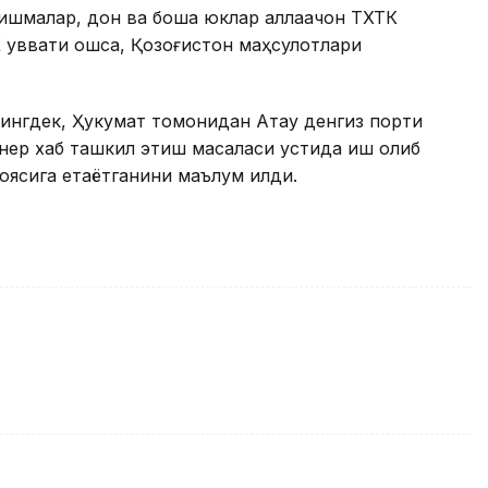
тишмалар, дон ва бошқа юклар аллақачон ТХТК
 қуввати ошса, Қозоғистон маҳсулотлари
ингдек, Ҳукумат томонидан Ақтау денгиз порти
йнер хаб ташкил этиш масаласи устида иш олиб
оясига етаётганини маълум қилди.