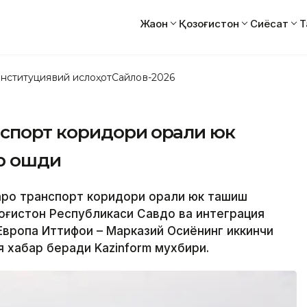
Жаҳон
Қозоғистон
Сиёсат
Т
нституциявий ислоҳот
Сайлов-2026
нспорт коридори орқали юк
р ошди
қаро транспорт коридори орқали юк ташиш
зоғистон Республикаси Савдо ва интеграция
Европа Иттифоқи – Марказий Осиёнинг иккинчи
я хабар беради Kazinform мухбири.