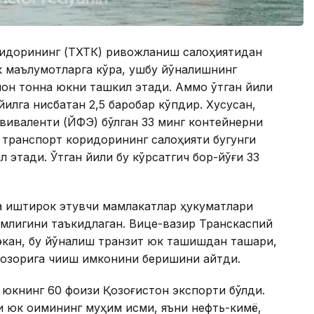
оридорининг (ТХТК) ривожланиш салоҳиятидан
к маълумотларга кўра, ушбу йўналишнинг
ион тонна юкни ташкил этади. Аммо ўтган йили
йилга нисбатан 2,5 баробар кўпдир. Хусусан,
виваленти (ЙФЭ) бўлган 33 минг контейнерни
о транспорт коридорининг салоҳияти бугунги
этади. Ўтган йили бу кўрсатгич бор-йўғи 33
да иштирок этувчи мамлакатлар ҳукуматлари
млигини таъкидлаган. Вице-вазир Транскаспий
экан, бу йўналиш транзит юк ташишдан ташқари,
бозорига чиқиш имконини беришини айтди.
 юкнинг 60 фоизи Қозоғистон экспорти бўлди.
 юк оқимининг муҳим қисми, яъни нефть-кимё,