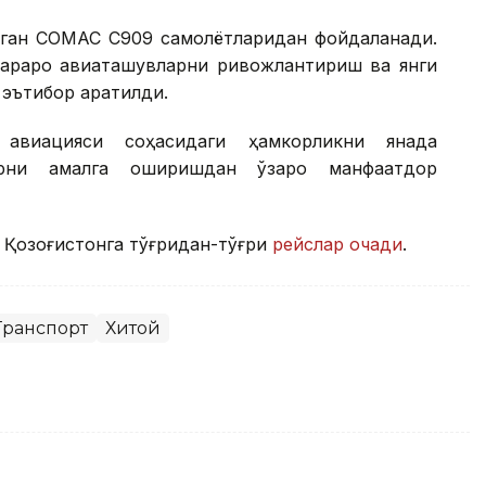
рилган COMAC C909 самолётларидан фойдаланади.
араро авиаташувларни ривожлантириш ва янги
эътибор қаратилди.
 авиацияси соҳасидаги ҳамкорликни янада
арни амалга оширишдан ўзаро манфаатдор
 Қозоғистонга тўғридан-тўғри
рейслар очади
.
Транспорт
Хитой