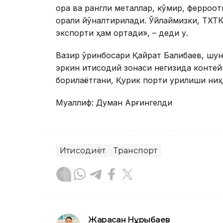
қора ва рангли металлар, кўмир, ферроқо
орқали йўналтирилади. Ўйлаймизки, ТХТК
экспорти ҳам ортади», – деди у.
Вазир ўринбосари Қайрат Балиқбаев, шун
эркин иқтисодий зонаси негизида конте
борилаётгани, Қурик порти қурилиши ниҳ
Муаллиф: Думан Арғингелди
Иқтисодиёт
Транспорт
Жарасқан Нұрыбаев