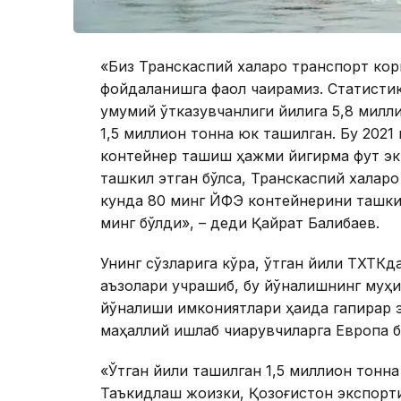
«Биз Транскаспий халқаро транспорт к
фойдаланишга фаол чақирамиз. Статисти
умумий ўтказувчанлиги йилига 5,8 милл
1,5 миллион тонна юк ташилган. Бу 2021 
контейнер ташиш ҳажми йигирма фут эк
ташкил этган бўлса, Транскаспий халқар
кунда 80 минг ЙФЭ контейнерини ташкил 
минг бўлди», – деди Қайрат Балиқбаев.
Унинг сўзларига кўра, ўтган йили ТХТК
аъзолари учрашиб, бу йўналишнинг муҳи
йўналиши имкониятлари ҳақида гапирар 
маҳаллий ишлаб чиқарувчиларга Европа 
«Ўтган йили ташилган 1,5 миллион тонна
Таъкидлаш жоизки, Қозоғистон экспорти