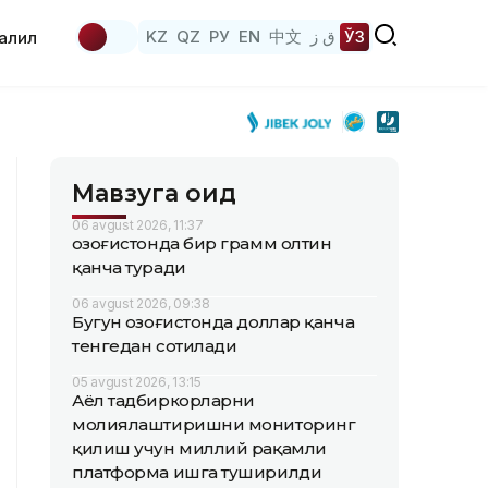
KZ
QZ
РУ
EN
中文
ق ز
ЎЗ
аҳлил
Мавзуга оид
06 avgust 2026, 11:37
Қозоғистонда бир грамм олтин
қанча туради
06 avgust 2026, 09:38
Бугун Қозоғистонда доллар қанча
тенгедан сотилади
05 avgust 2026, 13:15
Аёл тадбиркорларни
молиялаштиришни мониторинг
қилиш учун миллий рақамли
платформа ишга туширилди