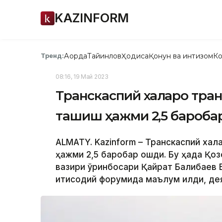
KAZINFORM
Ақорда
Тайинлов
Ҳодиса
Қонун ва интизом
Ко
Тренд:
08:16, 19 Май 2023
Транскаспий халқаро тра
ташиш ҳажми 2,5 бароба
ALMATY. Kazinform – Транскаспий хал
ҳажми 2,5 баробар ошди. Бу ҳақда Қо
вазири ўринбосари Қайрат Балиқбаев 
иқтисодий форумида маълум қилди, де