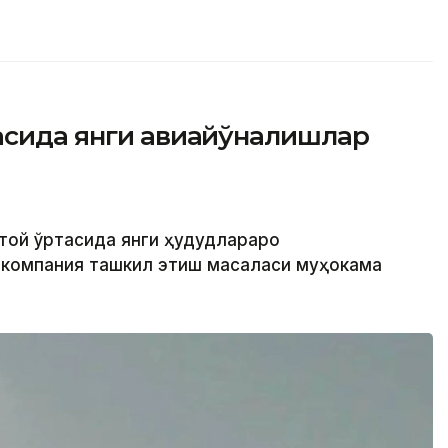
тасида янги авиайўналишлар
итой ўртасида янги ҳудудлараро
акомпания ташкил этиш масаласи муҳокама