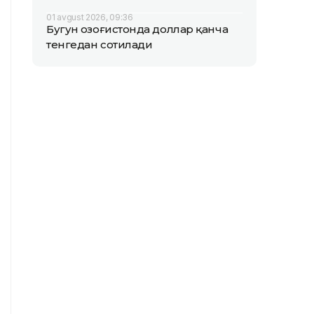
01 avgust 2026, 09:36
Бугун Қозоғистонда доллар қанча
тенгедан сотилади