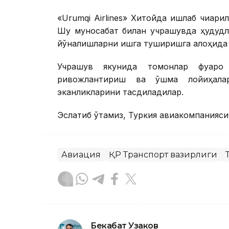
«Urumqi Airlines» Хитойда ишлаб чиқа
Шу муносабат билан учрашувда ҳудудл
йўналишларни ишга туширишга алоҳида 
Учрашув якунида томонлар фуқаро
ривожлантириш ва қўшма лойиҳал
эканликларини тасдиқладилар.
Эслатиб ўтамиз, Туркия авиакомпанияси
Авиация
ҚР Транспорт вазирлиги
Бекабат Узаков