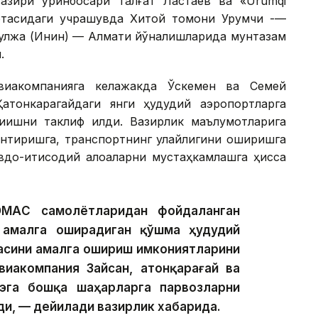
азири ўринбосари Талғат Ластаев ва «Urumqi
ўртасидаги учрашувда Хитой томони Урумчи -—
Қулжа (Инин) — Алмати йўналишларида мунтазам
.
виакомпанияга келажакда Ўскемен ва Семей
атонкарагайдаги янги ҳудудий аэропортларга
қишни таклиф қилди. Вазирлик маълумотларига
нтиришга, транспортнинг қулайлигини оширишга
вдо-иқтисодий алоқаларни мустаҳкамлашга ҳисса
ОМАC самолётларидан фойдаланган
 амалга оширадиган қўшма ҳудудий
асини амалга ошириш имкониятларини
иакомпания Зайсан, Қатонқарағай ва
эга бошқа шаҳарларга парвозларни
и, — дейилади вазирлик хабарида.