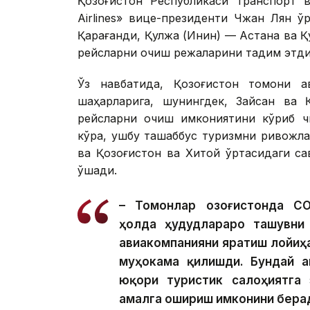
Қозоғистон Республикаси Транспорт в
Airlines» вице-президенти Чжан Лян 
Қарағанди, Қулжа (Инин) — Астана ва 
рейсларни очиш режаларини тақдим этди
Ўз навбатида, Қозоғистон томони а
шаҳарларига, шунингдек, Зайсан ва Қ
рейсларни очиш имкониятини кўриб чи
кўра, ушбу ташаббус туризмни ривожла
ва Қозоғистон ва Хитой ўртасидаги са
қўшади.
– Томонлар Қозоғистонда C
ҳолда ҳудудлараро ташувни
авиакомпанияни яратиш лойиҳ
муҳокама қилишди. Бундай ав
юқори туристик салоҳиятга 
амалга ошириш имконини берад