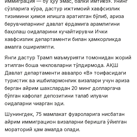
иммиграция — бу ҳуқуқ эмас, балки имтиёз». Унинг
сўзларига кўра, дастур ижтимоий хавфсизлик
тизимини ҳимоя қилишга қаратилган бўлиб, ариза
берувчиларнинг давлат ёрдамига қарамлигини
баҳолаш қоидаларини кучайтирувчи Ички
хавфсизлик департаменти билан ҳамкорликда
амалга ошириляпти.
Янги дастур Трамп маъмурияти томонидан жорий
этилган бошқа чекловларни тўлдирмоқда. АҚШ
Давлат департаменти аввалроқ «B» тоифасидаги
туристик ва ишбилармонлик визалари учун ариза
берган айрим шахслардан 20 минг долларгача
бўлган кафолат депозитини талаб қилувчи
қоидаларни чиқарган эди.
Шунингдек, 75 мамлакат фуқароларига нисбатан
айрим иммиграцион визаларни беришга қўйилган
мораторий ҳам амалда қолади.