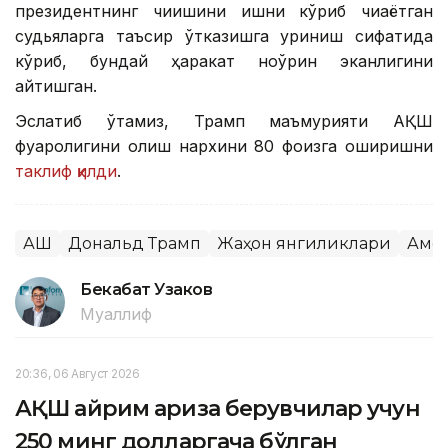
президентнинг чиқишини ишни кўриб чиқаётган
судьяларга таъсир ўтказишга уриниш сифатида
кўриб, бундай ҳаракат ноўрин эканлигини
айтишган.
Эслатиб ўтамиз, Трамп маъмурияти АҚШ
фуқаролигини олиш нархини 80 фоизга оширишни
таклиф қилди
.
АҚШ
Дональд Трамп
Жаҳон янгиликлари
Аме
Бекабат Узаков
Муаллиф
20:36, 06 Август 2026
АҚШ айрим ариза берувчилар учун
250 минг долларгача бўлган