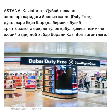
ASTANA. Kazinform - Дубай халқаро
аэропортларидаги божсиз савдо (Duty Free)
дўконлари Яқин Шарқда биринчи бўлиб
криптовалюта орқали тўлов қабул қилиш тизимини
жорий этди, деб хабар беради Kazinform агентлиги.
Фото: Gulf Business