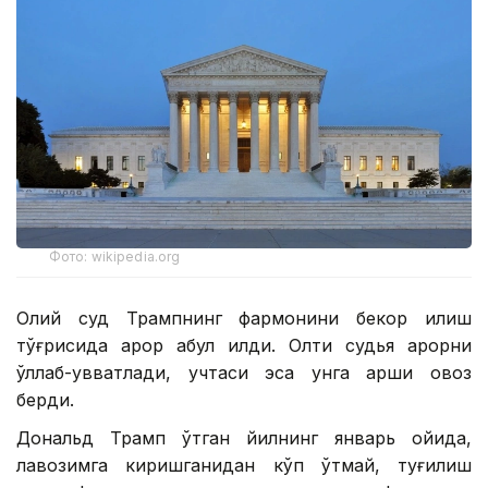
Фото: wikipedia.org
Олий суд Трампнинг фармонини бекор қилиш
тўғрисида қарор қабул қилди. Олти судья қарорни
қўллаб-қувватлади, учтаси эса унга қарши овоз
берди.
Дональд Трамп ўтган йилнинг январь ойида,
лавозимга киришганидан кўп ўтмай, туғилиш