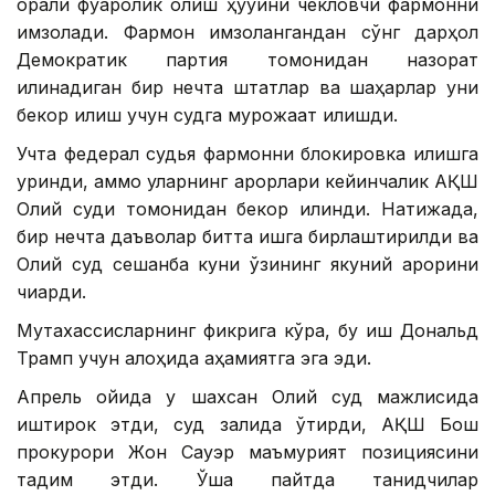
орқали фуқаролик олиш ҳуқуқини чекловчи фармонни
имзолади. Фармон имзолангандан сўнг дарҳол
Демократик партия томонидан назорат
қилинадиган бир нечта штатлар ва шаҳарлар уни
бекор қилиш учун судга мурожаат қилишди.
Учта федерал судья фармонни блокировка қилишга
уринди, аммо уларнинг қарорлари кейинчалик АҚШ
Олий суди томонидан бекор қилинди. Натижада,
бир нечта даъволар битта ишга бирлаштирилди ва
Олий суд сешанба куни ўзининг якуний қарорини
чиқарди.
Мутахассисларнинг фикрига кўра, бу иш Дональд
Трамп учун алоҳида аҳамиятга эга эди.
Апрель ойида у шахсан Олий суд мажлисида
иштирок этди, суд залида ўтирди, АҚШ Бош
прокурори Жон Сауэр маъмурият позициясини
тақдим этди. Ўша пайтда танқидчилар