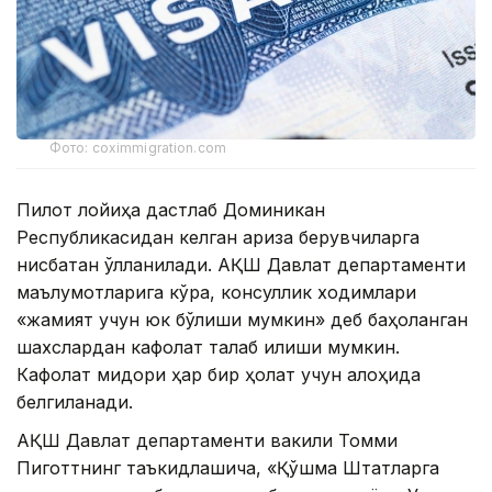
Фото: coximmigration.com
Пилот лойиҳа дастлаб Доминикан
Республикасидан келган ариза берувчиларга
нисбатан қўлланилади. АҚШ Давлат департаменти
маълумотларига кўра, консуллик ходимлари
«жамият учун юк бўлиши мумкин» деб баҳоланган
шахслардан кафолат талаб қилиши мумкин.
Кафолат миқдори ҳар бир ҳолат учун алоҳида
белгиланади.
АҚШ Давлат департаменти вакили Томми
Пиготтнинг таъкидлашича, «Қўшма Штатларга