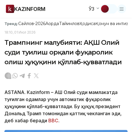
KAZINFORM
ЎЗ
Сайлов-2026
Ақорда
Тайинлов
Ҳодиса
Қонун ва интизо
Тренд:
18:10, 01 Июл 2026
Трампнинг мағлубияти: АҚШ Олий
суди туғилиш орқали фуқаролик
олиш ҳуқуқини қўллаб-қувватлади
ASTANА. Кazinform – АҚШ Олий суди мамлакатда
туғилган одамлар учун автоматик фуқаролик
ҳуқуқини қўллаб-қувватлади. Бу ҳуқуқ президент
Дональд Трамп томонидан қаттиқ чекланган эди,
деб хабар беради
BBC
.