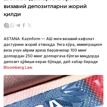
визавий депозитларни жорий
қилди
ASTANA. Kazinform — АҚШ янги визавий кафолат
дастурини жорий этмоқда. Унга кўра, иммиграцион
виза учун айрим ариза берувчилар 100 минг
доллардан 250 минг долларгача бўлган миқдорда
депозит қўйиши керак бўлади, деб хабар беради
Bloomberg Law.