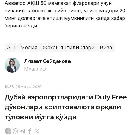
Аввалроқ АҚШ 50 мамлакат фуқаролари учун
визавий кафолат жорий этиши, унинг миқдори 20
минг долларгача етиши мумкинлиги ҳақида хабар
берилган эди.
АҚШ
Молия
Жаҳон янгиликлари
Виза
Ляззат Сейданова
Муаллиф
19:38, 06 Август 2026
Дубай аэропортларидаги Duty Free
дўконлари криптовалюта орқали
тўловни йўлга қўйди