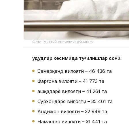
Фото: Миллий статистика қўмитаси
Ҳудудлар кесимида туғилишлар сони:
Самарқанд вилояти – 46 436 та
Фарғона вилояти – 41 773 та
Қашқадарё вилояти – 41 261 та
Сурхондарё вилояти – 35 461 та
Андижон вилояти – 32 949 та
Наманган вилояти – 31 441 та