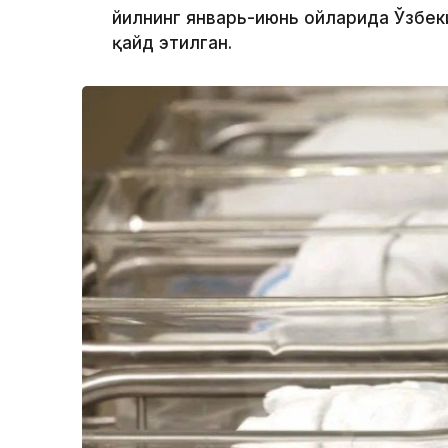
йилнинг январь-июнь ойларида Ўзбеки
қайд этилган.