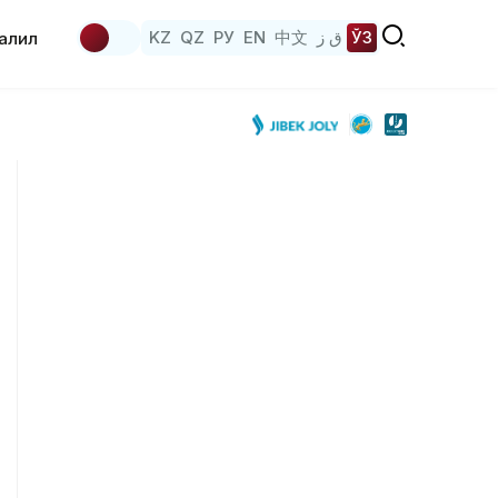
KZ
QZ
РУ
EN
中文
ق ز
ЎЗ
аҳлил