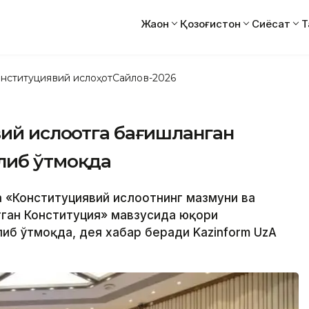
Жаҳон
Қозоғистон
Сиёсат
Т
нституциявий ислоҳот
Сайлов-2026
ий ислоҳотга бағишланган
либ ўтмоқда
 «Конституциявий ислоҳотнинг мазмуни ва
ётган Конституция» мавзусида юқори
иб ўтмоқда, дея хабар беради Kazinform UzA