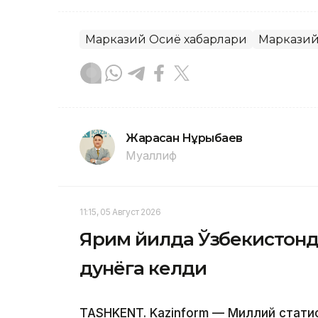
Марказий Осиё хабарлари
Марказий
Жарасқан Нұрыбаев
Муаллиф
11:15, 05 Август 2026
Ярим йилда Ўзбекистонд
дунёга келди
TASHKENT. Kazinform — Миллий стат