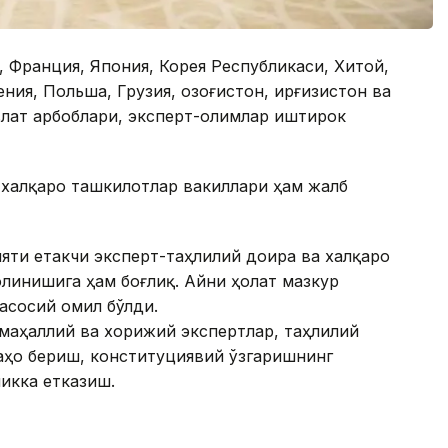
 Франция, Япония, Корея Республикаси, Хитой,
ния, Польша, Грузия, Қозоғистон, Қирғизистон ва
влат арбоблари, эксперт-олимлар иштирок
 халқаро ташкилотлар вакиллари ҳам жалб
ти етакчи эксперт-таҳлилий доира ва халқаро
линишига ҳам боғлиқ. Айни ҳолат мазкур
асосий омил бўлди.
маҳаллий ва хорижий экспертлар, таҳлилий
аҳо бериш, конституциявий ўзгаришнинг
икка етказиш.