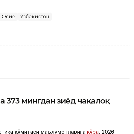
 Осиё
Ўзбекистон
а 373 мингдан зиёд чақалоқ
истика қўмитаси маълумотларига
кўра
, 2026