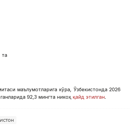
 та
митаси маълумотларига кўра, Ўзбекистонда 2026
ганларида 92,3 мингта никоҳ
қайд этилган
.
истон