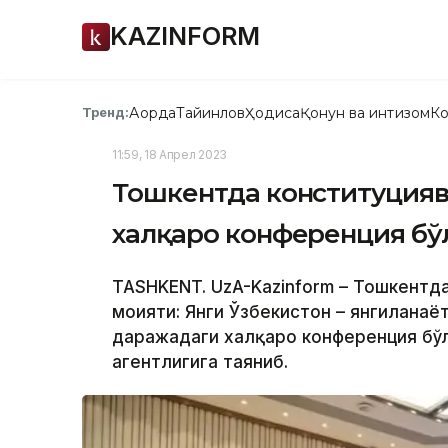
KAZINFORM
Ақорда
Тайинлов
Ҳодиса
Қонун ва интизом
Ко
Тренд:
11:59, 18 Апрел 2023
Тошкентда конституцияв
халқаро конференция бў
TASHKENT. UzA-Kazinform – Тошкентда
моҳияти: Янги Ўзбекистон – янгилана
даражадаги халқаро конференция бўл
агентлигига таяниб.