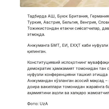
Тадбирда АҚШ, Буюк Британия, Германия,
Туркия, Австрия, Бельгия, Венгрия, Слове
Тожикистондан етакчи сиёсатчилар, да
этмоқда.
Анжуманга БМТ, ЕИ, ЕХҲТ каби нуфузли
қилинган.
Конституциявий ислоҳотнинг муваффақия
демократик ҳамжамият томонидан тан о
нуфузли конференцияни ташкил этишда 
Анжумандан кўзланган асосий мақсад – 
доира вакиллари томонидан жараёнга б
аҳамиятини аҳоли ва халқаро жамоатчил
Фото: UzA