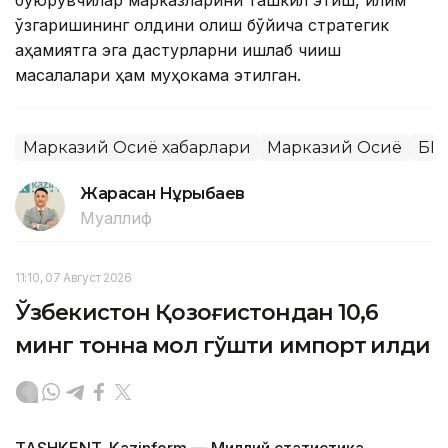
буюрувчилар марказларини ташкил этиш, иқлим
ўзгаришининг олдини олиш бўйича стратегик
аҳамиятга эга дастурларни ишлаб чиқиш
масалалари ҳам муҳокама этилган.
Марказий Осиё хабарлари
Марказий Осиё
БМ
Жарасқан Нұрыбаев
Муаллиф
11:10, 07 Август 2026
Ўзбекистон Қозоғистондан 10,6
минг тонна мол гўшти импорт қилди