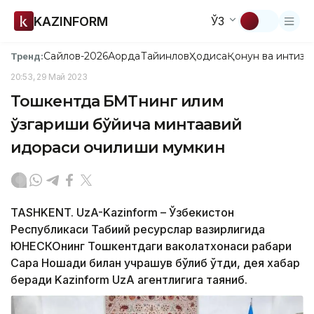
KAZINFORM
ЎЗ
Сайлов-2026
Ақорда
Тайинлов
Ҳодиса
Қонун ва интизо
Тренд:
20:53, 29 Май 2023
Тошкентда БМТнинг иқлим
ўзгариши бўйича минтақавий
идораси очилиши мумкин
TASHKENT. UzA-Kazinform – Ўзбекистон
Республикаси Табиий ресурслар вазирлигида
ЮНЕСКОнинг Тошкентдаги ваколатхонаси раҳбари
Сара Ношади билан учрашув бўлиб ўтди, дея хабар
беради Kazinform UzA агентлигига таяниб.