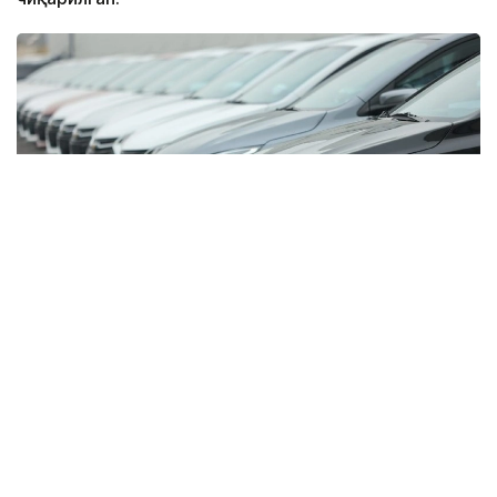
Фото: Миллий статистика қўмитаси
Бу кўрсаткич ўтган йилнинг мос даврига нисбатан
26,8 минг донага ошган.
Улар русумлар бўйича қуйидагича: