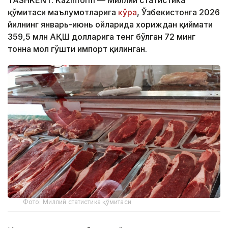
TASHKENT. Kazinform — Миллий статистика
қўмитаси маълумотларига
кўра
, Ўзбекистонга 2026
йилнинг январь-июнь ойларида хориждан қиймати
359,5 млн АҚШ долларига тенг бўлган 72 минг
тонна мол гўшти импорт қилинган.
Фото: Миллий статистика қўмитаси