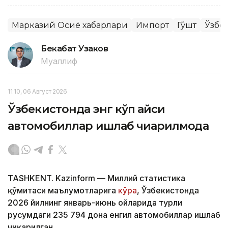
Марказий Осиё хабарлари
Импорт
Гўшт
Ўзбе
Бекабат Узаков
Муаллиф
11:10, 06 Август 2026
Ўзбекистонда энг кўп қайси
автомобиллар ишлаб чиқарилмоқда
TASHKENT. Kazinform — Миллий статистика
қўмитаси маълумотларига
кўра
, Ўзбекистонда
2026 йилнинг январь-июнь ойларида турли
русумдаги 235 794 дона енгил автомобиллар ишлаб
чиқарилган.