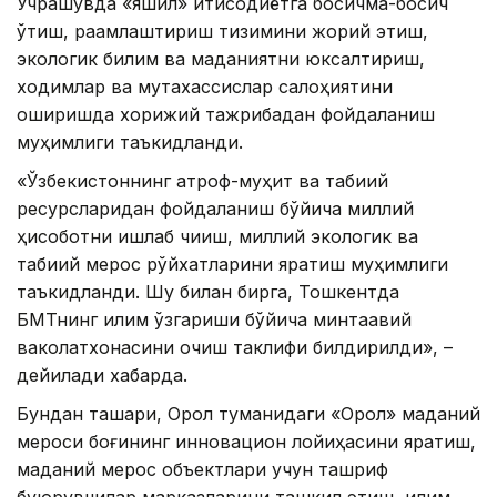
Учрашувда «яшил» иқтисодиётга босқичма-босқич
ўтиш, рақамлаштириш тизимини жорий этиш,
экологик билим ва маданиятни юксалтириш,
ходимлар ва мутахассислар салоҳиятини
оширишда хорижий тажрибадан фойдаланиш
муҳимлиги таъкидланди.
«Ўзбекистоннинг атроф-муҳит ва табиий
ресурсларидан фойдаланиш бўйича миллий
ҳисоботни ишлаб чиқиш, миллий экологик ва
табиий мерос рўйхатларини яратиш муҳимлиги
таъкидланди. Шу билан бирга, Тошкентда
БМТнинг иқлим ўзгариши бўйича минтақавий
ваколатхонасини очиш таклифи билдирилди», –
дейилади хабарда.
Бундан ташқари, Орол туманидаги «Орол» маданий
мероси боғининг инновацион лойиҳасини яратиш,
маданий мерос объектлари учун ташриф