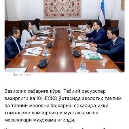
Фото: UzA
Вазирлик хабарига кўра, Табиий ресурслар
вазирлиги ва ЮНЕСКО ўртасида экологик таълим
ва табиий меросни бошқариш соҳасида икки
томонлама ҳамкорликни мустаҳкамлаш
масалалари муҳокама этилди.