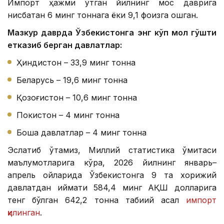
Импорт ҳажми ўтган йилнинг мос даврига
нисбатан 6 минг тоннага ёки 9,1 фоизга ошган.
Мазкур даврда Ўзбекистонга энг кўп мол гўшти
етказиб берган давлатлар:
Ҳиндистон – 33,9 минг тонна
Беларусь – 19,6 минг тонна
Қозоғистон – 10,6 минг тонна
Покистон – 4 минг тонна
Бошқа давлатлар – 4 минг тонна
Эслатиб ўтамиз, Миллий статистика қўмитаси
маълумотларига кўра, 2026 йилнинг январь–
апрель ойларида Ўзбекистонга 9 та хорижий
давлатдан қиймати 584,4 минг АҚШ долларига
тенг бўлган 642,2 тонна табиий асал
импорт
қилинган
.