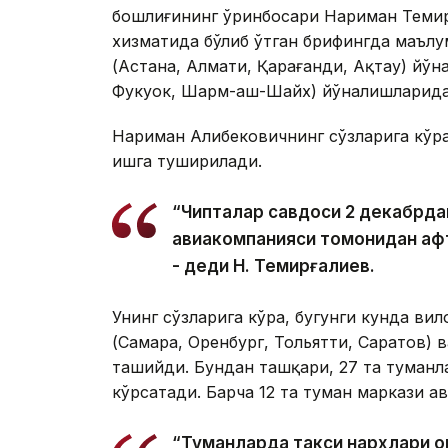
бошлиғининг ўринбосари Нариман Теми
хизматида бўлиб ўтган брифингда маълу
(Астана, Алмати, Қарағанди, Ақтау) йўн
Фукуок, Шарм-аш-Шайх) йўналишларида
Нариман Алибековичнинг сўзларига кўра
ишга туширилади.
“Чипталар савдоси 2 декабрда
авиакомпанияси томонидан ҳаф
- деди Н. Темирғалиев.
Унинг сўзларига кўра, бугунги кунда ви
(Самара, Оренбург, Тольятти, Саратов) 
ташийди. Бундан ташқари, 27 та туманл
кўрсатади. Барча 12 та туман маркази а
“Туманларда такси нархлари 