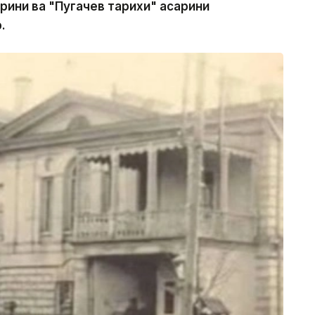
арини ва "Пугачев тарихи" асарини
.