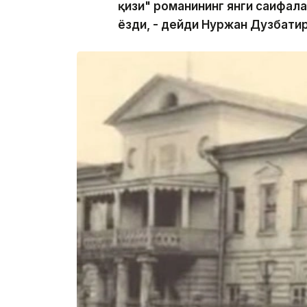
қизи" романининг янги саҳифал
ёзди, - дейди Нуржан Дузбатир