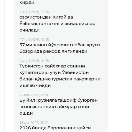
кирди
28 iyul 2026, 17:15
Қозоғистондан Хитой ва
Ўзбекистонга янги авиарейслар
очилади
27 iyul 2026, 19:15
37 миллион йўловчи: глобал круиз
бозорида рекорд янгиланди
24 iyul 2026, 18:15
Туркистон сайёҳлар сонини
кўпайтириш учун Ўзбекистон
билан қўшма туристик пакетларни
ишлаб чиқди
22 iyul 2026, 12:08
Бу йил Грузияга ташриф буюрган
қозоғистонлик сайёҳлар сони
ошди
13 iyul 2026, 16:10
2026 йилда Европанинг қайси