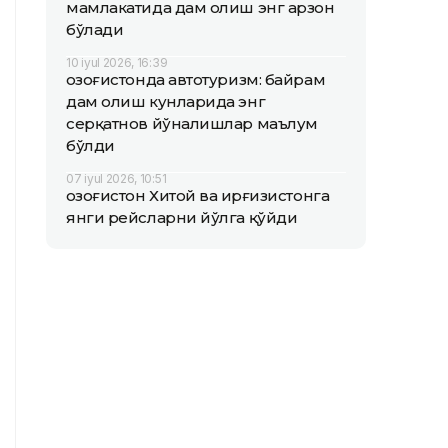
мамлакатида дам олиш энг арзон
бўлади
10 iyul 2026, 16:39
Қозоғистонда автотуризм: байрам
дам олиш кунларида энг
серқатнов йўналишлар маълум
бўлди
07 iyul 2026, 10:51
Қозоғистон Хитой ва Қирғизистонга
янги рейсларни йўлга қўйди