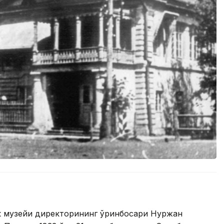
ик музейи директорининг ўринбосари Нуржан