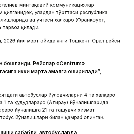
рғалиев минтақавий коммуникациялар
м қилганидек, улардан тўрттаси республика
алишларида ва учтаси халқаро (Франкфурт,
 парвоз қилади.
, 2026 йил март ойида янги Тошкент-Орал рейси
н бошланди. Рейслар «Centrum»
тасига икки марта амалга оширилади”,
лоятдаги автобуслар йўловчиларни 4 та халқаро
ва 1 та ҳудудлараро (Атирау) йўналишларида
араро йўналишга 21 та ташувчи хизмат
втобус йўналишлари билан қамраб олинган.
ошиши сабабли, автобусларда