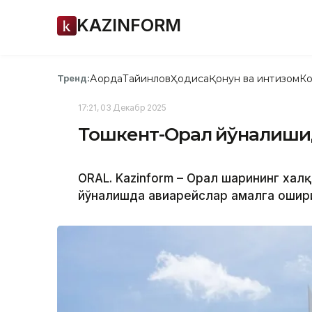
KAZINFORM
Ақорда
Тайинлов
Ҳодиса
Қонун ва интизом
Ко
Тренд:
17:21, 03 Декабр 2025
Тошкент-Орал йўналишид
ORAL. Kazinform – Орал шаҳрининг ха
йўналишда авиарейслар амалга ошир