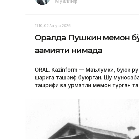
Муаллиф
11:10, 02 Август 2026
Оралда Пушкин меҳмон б
аҳамияти нимада
ORAL. Kazinform — Маълумки, буюк р
шаҳрига ташриф буюрган. Шу муносаб
ташрифи ва ҳурматли меҳмон турган т