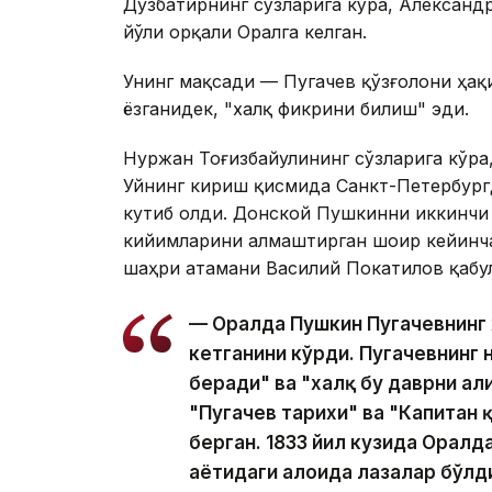
Дузбатирнинг сўзларига кўра, Александр
йўли орқали Оралга келган.
Унинг мақсади — Пугачев қўзғолони ҳақ
ёзганидек, "халқ фикрини билиш" эди.
Нуржан Тоғизбайулининг сўзларига кўра,
Уйнинг кириш қисмида Санкт-Петербург
кутиб олди. Донской Пушкинни иккинчи 
кийимларини алмаштирган шоир кейинча
шаҳри атамани Василий Покатилов қабул
— Оралда Пушкин Пугачевнинг 
кетганини кўрди. Пугачевнинг 
беради" ва "халқ бу даврни ҳал
"Пугачев тарихи" ва "Капитан 
берган. 1833 йил кузида Оралд
ҳаётидаги алоҳида лаҳзалар бўл