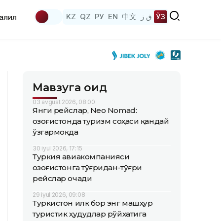
KZ
QZ
РУ
EN
中文
ق ز
ЎЗ
аҳлил
Мавзуга оид
03 avgust 2026, 08:00
Янги рейслар, Neo Nomad:
Қозоғистонда туризм соҳаси қандай
ўзгармоқда
30 iyul 2026, 17:15
Туркия авиакомпанияси
Қозоғистонга тўғридан-тўғри
рейслар очади
29 iyul 2026, 09:08
Туркистон илк бор энг машҳур
туристик ҳудудлар рўйхатига