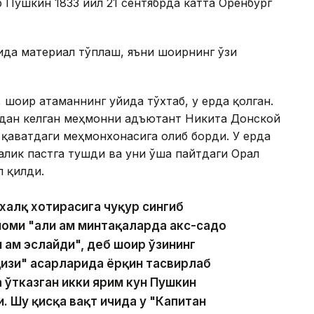
 Пушкин 1833 йил 21 сентябрда катта Оренбург
ида материал тўплаш, яъни шоирнинг ўзи
 шоир атаманнинг уйида тўхтаб, у ерда қолган.
дан келган меҳмонни адъютант Никита Донской
қаватдаги меҳмонхонасига олиб борди. У ерда
лик пастга тушди ва уни ўша пайтдаги Орал
 қилди.
халқ хотирасига чуқур сингиб
номи "ҳали ҳам минтақаларда акс-садо
и ҳам эслайди", деб шоир ўзининг
қизи" асарларида ёрқин тасвирлаб
а ўтказган икки ярим кун Пушкин
ди. Шу қисқа вақт ичида у "Капитан