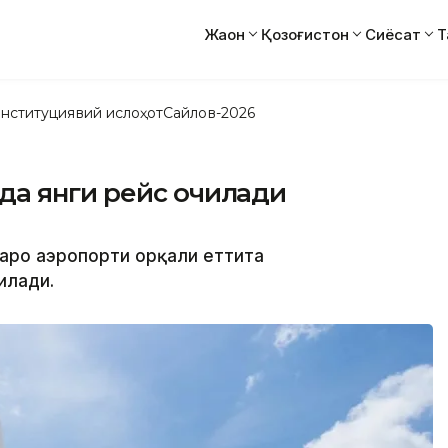
Жаҳон
Қозоғистон
Сиёсат
Т
нституциявий ислоҳот
Сайлов-2026
а янги рейс очилади
лқаро аэропорти орқали еттита
илади.