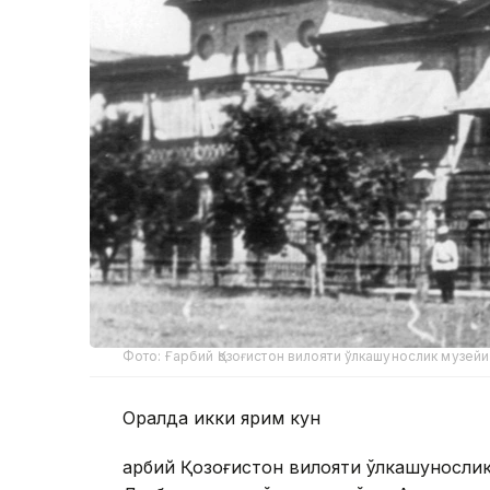
Фото: Ғарбий Қозоғистон вилояти ўлкашунослик музейи
Оралда икки ярим кун
Ғарбий Қозоғистон вилояти ўлкашуносл