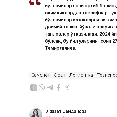
йўловчилар сони ортиб бормоқ
ҳокимликлардан таклифлар туш
йўловчилар ва юкларни автомо
доимий ташиш йўналишларига х
танловлар ўтказилади. 2024 йи
бўлсак, бу йил уларнинг сони 27
Темирғалиев.
Самолёт
Орал
Логистика
Транспо
Ляззат Сейданова