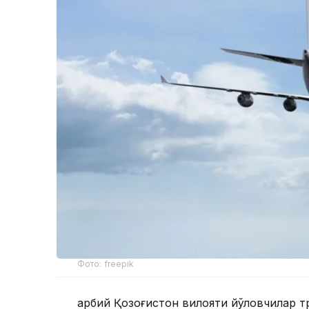
Фото: freepik
Ғарбий Қозоғистон вилояти йўловчилар 