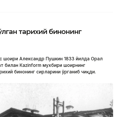
ўлган тарихий бинонинг
ус шоири Александр Пушкин 1833 йилда Орал
ат билан Кazinform мухбири шоирнинг
арихий бинонинг сирларини ўрганиб чиқди.