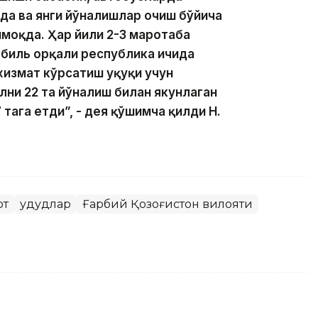
да ва янги йўналишлар очиш бўйича
моқда. Ҳар йили 2-3 маротаба
биль орқали республика ичида
измат кўрсатиш ҳуқуқи учун
лни 22 та йўналиш билан якунлаган
 тага етди”, - дея қўшимча қилди Н.
рт
Ҳудудлар
Ғарбий Қозоғистон вилояти