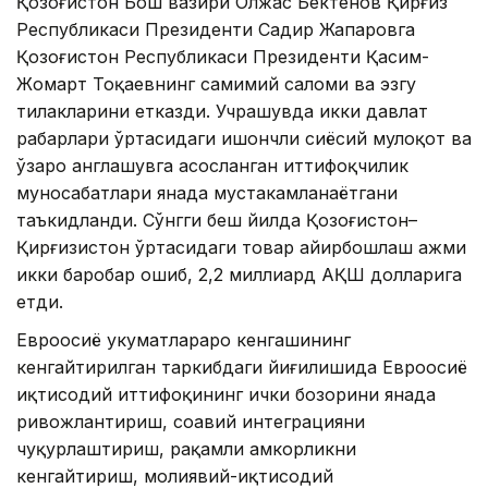
Қозоғистон Бош вазири Олжас Бектенов Қирғиз
Республикаси Президенти Садир Жапаровга
Қозоғистон Республикаси Президенти Қасим-
Жомарт Тоқаевнинг самимий саломи ва эзгу
тилакларини етказди. Учрашувда икки давлат
раҳбарлари ўртасидаги ишончли сиёсий мулоқот ва
ўзаро англашувга асосланган иттифоқчилик
муносабатлари янада мустаҳкамланаётгани
таъкидланди. Сўнгги беш йилда Қозоғистон–
Қирғизистон ўртасидаги товар айирбошлаш ҳажми
икки баробар ошиб, 2,2 миллиард АҚШ долларига
етди.
Евроосиё ҳукуматлараро кенгашининг
кенгайтирилган таркибдаги йиғилишида Евроосиё
иқтисодий иттифоқининг ички бозорини янада
ривожлантириш, соҳавий интеграцияни
чуқурлаштириш, рақамли ҳамкорликни
кенгайтириш, молиявий-иқтисодий