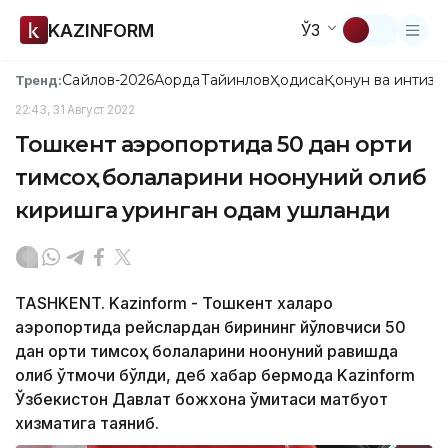
KAZINFORM
ЎЗ
Сайлов-2026
Ақорда
Тайинлов
Ҳодиса
Қонун ва интизо
Тренд:
22:43, 31 Август 2022
Тошкент аэропортида 50 дан ортиқ
тимсоҳ болаларини ноқонуний олиб
киришга уринган одам ушланди
TASHKENT. Kazinform - Тошкент халқаро
аэропортида рейслардан бирининг йўловчиси 50
дан ортиқ тимсоҳ болаларини ноқонуний равишда
олиб ўтмоқчи бўлди, деб хабар бермоқда Kazinform
Ўзбекистон Давлат божхона қўмитаси матбуот
хизматига таяниб.