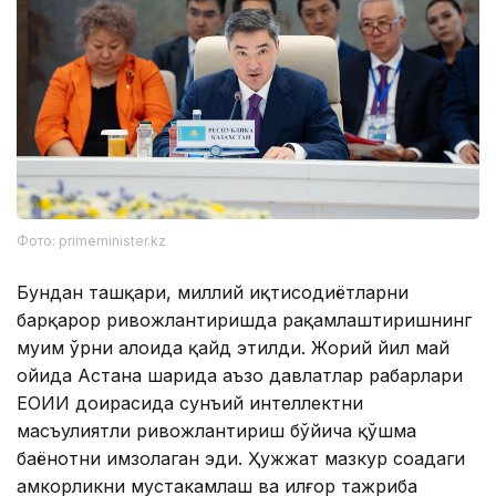
Фото: primeminister.kz
Бундан ташқари, миллий иқтисодиётларни
барқарор ривожлантиришда рақамлаштиришнинг
муҳим ўрни алоҳида қайд этилди. Жорий йил май
ойида Астана шаҳрида аъзо давлатлар раҳбарлари
ЕОИИ доирасида сунъий интеллектни
масъулиятли ривожлантириш бўйича қўшма
баёнотни имзолаган эди. Ҳужжат мазкур соҳадаги
ҳамкорликни мустаҳкамлаш ва илғор тажриба