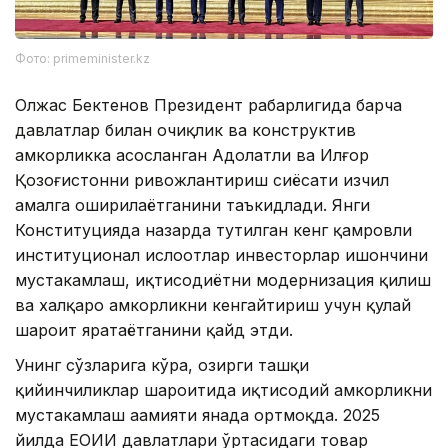
Фото: primeminister.kz
Олжас Бектенов Президент раҳбарлигида барча
давлатлар билан очиқлик ва конструктив
ҳамкорликка асосланган Адолатли ва Илғор
Қозоғистонни ривожлантириш сиёсати изчил
амалга оширилаётганини таъкидлади. Янги
Конституцияда назарда тутилган кенг қамровли
институционал ислоҳотлар инвесторлар ишончини
мустаҳкамлаш, иқтисодиётни модернизация қилиш
ва халқаро ҳамкорликни кенгайтириш учун қулай
шароит яратаётганини қайд этди.
Унинг сўзларига кўра, ҳозирги ташқи
қийинчиликлар шароитида иқтисодий ҳамкорликни
мустаҳкамлаш аҳамияти янада ортмоқда. 2025
йилда ЕОИИ давлатлари ўртасидаги товар