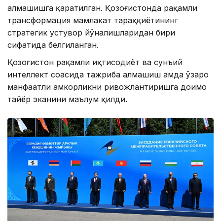
алмашишга қаратилган. Қозоғистонда рақамли
трансформация мамлакат тараққиётининг
стратегик устувор йўналишларидан бири
сифатида белгиланган.
Қозоғистон рақамли иқтисодиёт ва сунъий
интеллект соҳасида тажриба алмашиш ҳамда ўзаро
манфаатли ҳамкорликни ривожлантиришга доимо
тайёр эканини маълум қилди.