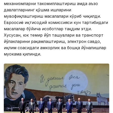
механизмларни такомиллаштириш ҳамда аъзо
давлатларнинг қўшма ишларини
мувофиқлаштириш масалалари кўриб чиқилди.
Евроосиё иқтисодий комиссияси кун тартибидаги
масалалар бўйича ҳисоботлар тақдим этди.
Хусусан, юк темир йўл ташувлари ва транспорт
йўлакларини рақамлаштириш, электрон савдо,
иқлим соҳасидаги ҳамкорлик ва бошқа йўналишлар
муҳокама қилинди.