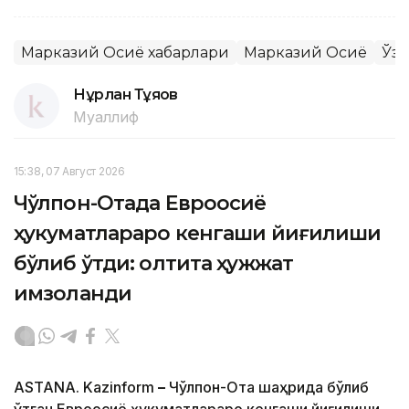
Марказий Осиё хабарлари
Марказий Осиё
Ўзб
Нұрлан Тұяқов
Муаллиф
15:38, 07 Август 2026
Чўлпон-Отада Евроосиё
ҳукуматлараро кенгаши йиғилиши
бўлиб ўтди: олтита ҳужжат
имзоланди
ASTANA. Kazinform
–
Чўлпон-Ота шаҳрида бўлиб
ўтган Евроосиё ҳукуматлараро кенгаши йиғилиши