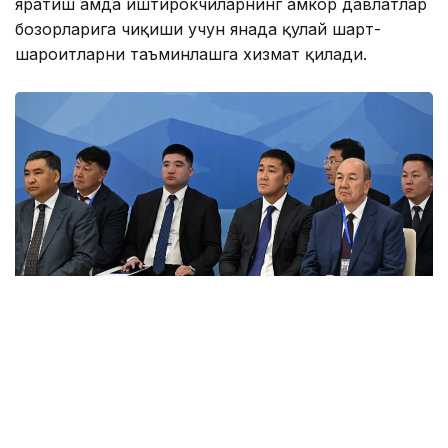
яратиш ҳамда иштирокчиларнинг ҳамкор давлатлар
бозорларига чиқиши учун янада қулай шарт-
шароитларни таъминлашга хизмат қилади.
Фото: primeminister.kz
Шунингдек, Иттифоққа аъзо давлатларда илмий
унвонлар тўғрисидаги ҳужжатларни ўзаро тан
олиш ҳақидаги келишув ва ҳамкорликни янада