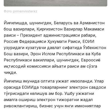
Фото: primeminister.kz
Йиғилишда, шунингдек, Беларусь ва Арманистон
бош вазирлари, Қирғизистон Вазирлар Маҳкамаси
раиси – Президент администрацияси раҳбари,
Россия Федерацияси Ҳукумати Раиси, ЕОИИ
ҳузуридаги кузатувчи давлат сифатида Ўзбекистон
Бош вазири, Эрон Ислом Республикаси ва Куба
Республикаси вакиллари, шунингдек, Евроосиё
иқтисодий комиссияси ҳайъати раиси ҳам сўзга
чиқди.
Йиғилиш якунида олтита ҳужжат имзоланди. Улар
орасида ЕОИИда товарларнинг электрон савдоси
тўғрисидаги келишув ҳам бор. Ушбу ҳужжатни
амалга ошириш электрон тижоратни жадал
ривожлантириш, бизнес учун янги имкониятлар