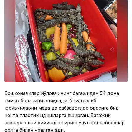
Божхоначилар йўловчининг багажидан 54 дона
тимсоҳ боласини аниқлади. У судралиб
юрувчиларни мева ва сабзавотлар орасига бир
нечта пластик идишларга яширган. Багажни
сканерлашни қийинлаштириш учун контейнерлар
фолга билан ўралган эди.