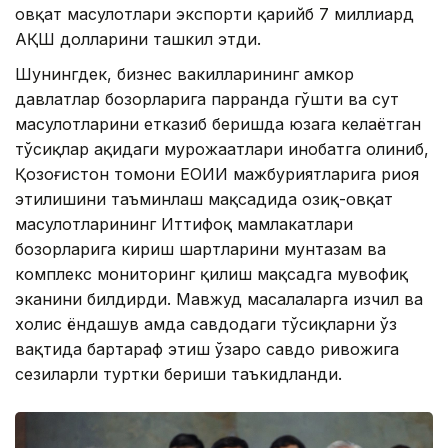
овқат маҳсулотлари экспорти қарийб 7 миллиард
АҚШ долларини ташкил этди.
Шунингдек, бизнес вакилларининг ҳамкор
давлатлар бозорларига парранда гўшти ва сут
маҳсулотларини етказиб беришда юзага келаётган
тўсиқлар ҳақидаги мурожаатлари инобатга олиниб,
Қозоғистон томони ЕОИИ мажбуриятларига риоя
этилишини таъминлаш мақсадида озиқ-овқат
маҳсулотларининг Иттифоқ мамлакатлари
бозорларига кириш шартларини мунтазам ва
комплекс мониторинг қилиш мақсадга мувофиқ
эканини билдирди. Мавжуд масалаларга изчил ва
холис ёндашув ҳамда савдодаги тўсиқларни ўз
вақтида бартараф этиш ўзаро савдо ривожига
сезиларли туртки бериши таъкидланди.