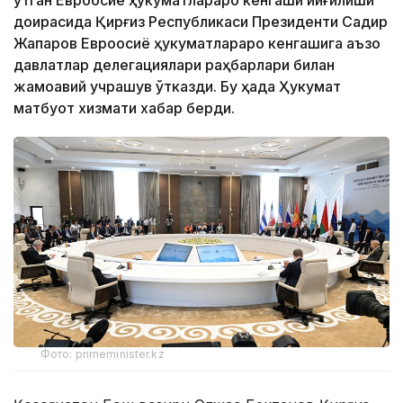
доирасида Қирғиз Республикаси Президенти Садир
Жапаров Евроосиё ҳукуматлараро кенгашига аъзо
давлатлар делегациялари раҳбарлари билан
жамоавий учрашув ўтказди. Бу ҳақда Ҳукумат
матбуот хизмати хабар берди.
Фото: primeminister.kz