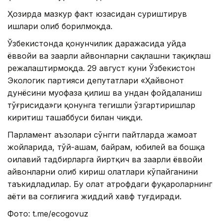
Ҳозирда мазкур факт юзасидан суриштирув
ишлари олиб борилмоқда.
Ўзбекистонда қонунчилик даражасида уйда
ёввойи ва заҳарли ҳайвонларни сақлашни тақиқлаш
режалаштирмоқда. 29 август куни Ўзбекистон
Экологик партияси депутатлари «Ҳайвонот
дунёсини муҳофаза қилиш ва ундан фойдаланиш
тўғрисида»ги қонунга тегишли ўзгартиришлар
киритиш ташаббуси билан чиқди.
Парламент аъзолари сўнгги пайтларда жамоат
жойларида, тўй-ҳашам, байрам, юбилей ва бошқа
оилавий тадбирларга йиртқич ва заҳарли ёввойи
ҳайвонларни олиб кириш ҳолатлари кўпайганини
таъкидладилар. Бу ҳолат атрофдаги фуқароларнинг
ҳаёти ва соғлиғига жиддий хавф туғдиради.
Фото: t.me/ecogovuz