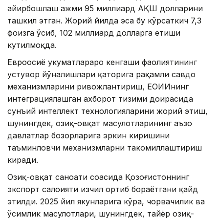
айирбошлаш ҳажми 95 миллиард АҚШ долларини
ташкил этган. Жорий йилда эса бу кўрсаткич 7,3
фоизга ўсиб, 102 миллиард долларга етиши
кутилмоқда.
Евроосиё ҳукуматлараро кенгаши фаолиятининг
устувор йўналишлари қаторига рақамли савдо
механизмларини ривожлантириш, ЕОИИнинг
интеграциялашган ахборот тизими доирасида
сунъий интеллект технологияларини жорий этиш,
шунингдек, озиқ-овқат маҳсулотларининг аъзо
давлатлар бозорларига эркин киришини
таъминловчи механизмларни такомиллаштириш
киради.
Озиқ-овқат саноати соҳасида Қозоғистоннинг
экспорт салоҳияти изчил ортиб бораётгани қайд
этилди. 2025 йил якунларига кўра, чорвачилик ва
ўсимлик маҳсулотлари, шунингдек, тайёр озиқ-