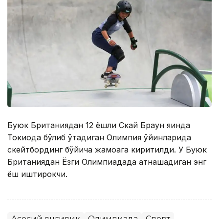
Буюк Британиядан 12 ёшли Скай Браун яқинда
Токиода бўлиб ўтадиган Олимпия ўйинларида
скейтбординг бўйича жамоага киритилди. У Буюк
Британиядан Ёзги Олимпиадада қатнашадиган энг
ёш иштирокчи.
Асосий янгилик
Олимпиада
Спорт