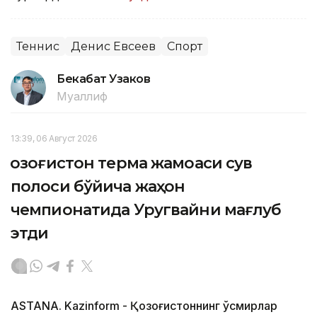
Теннис
Денис Евсеев
Спорт
Бекабат Узаков
Муаллиф
13:39, 06 Август 2026
Қозоғистон терма жамоаси сув
полоси бўйича жаҳон
чемпионатида Уругвайни мағлуб
этди
ASTANA. Kazinform - Қозоғистоннинг ўсмирлар