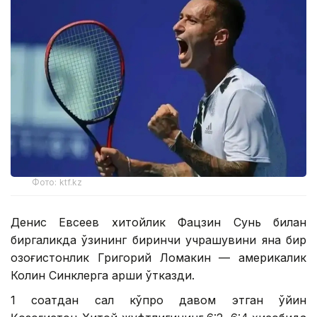
Фото: ktf.kz
Денис Евсеев хитойлик Фацзин Сунь билан
биргаликда ўзининг биринчи учрашувини яна бир
қозоғистонлик Григорий Ломакин — америкалик
Колин Синклерга қарши ўтказди.
1 соатдан сал кўпроқ давом этган ўйин