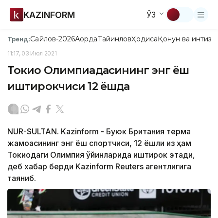
KAZINFORM
ЎЗ
Сайлов-2026
Ақорда
Тайинлов
Ҳодиса
Қонун ва интизо
Тренд:
11:17, 03 Июл 2021
Токио Олимпиадасининг энг ёш
иштирокчиси 12 ёшда
NUR-SULTAN. Kazinform - Буюк Британия терма
жамоасининг энг ёш спортчиси, 12 ёшли қиз ҳам
Токиодаги Олимпия ўйинларида иштирок этади,
деб хабар берди Kazinform Reuters агентлигига
таяниб.