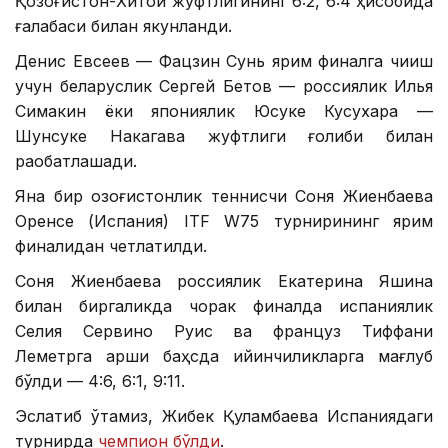
Қозоғистон-Хитой жуфтлигининг 6:2, 6:4 ҳисобида
ғалабаси билан якунланди.
Денис Евсеев — Фацзин Сунь ярим финалга чиқиш
учун беларуслик Сергей Бетов — россиялик Илья
Симакин ёки япониялик Юсуке Кусухара —
Шунсуке Накагава жуфтлиги ғолиби билан
рақобатлашади.
Яна бир қозоғистонлик теннисчи Соня Жиенбаева
Оренсе (Испания) ITF W75 турнирининг ярим
финалидан четлатилди.
Соня Жиенбаева россиялик Екатерина Яшина
билан биргаликда чорак финалда испаниялик
Селия Сервино Руис ва француз Тиффани
Леметрга қарши баҳсда қийинчиликларга мағлуб
бўлди — 4:6, 6:1, 9:11.
Эслатиб ўтамиз, Жибек Қуламбаева Испаниядаги
турнирда
чемпион бўлди
.