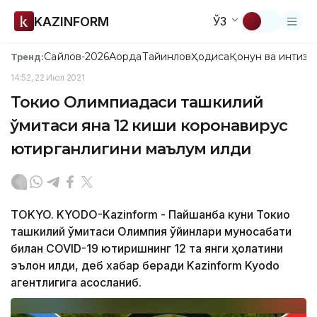
KAZINFORM
ЎЗ
Сайлов-2026
Ақорда
Тайинлов
Ҳодиса
Қонун ва интизо
Тренд:
14:52, 22 Июл 2021
Токио Олимпиадаси ташкилий
қўмитаси яна 12 киши коронавирус
юқтирганлигини маълум қилди
TOKYO. KYODO-Kazinform - Пайшанба куни Токио
ташкилий қўмитаси Олимпия ўйинлари муносабати
билан COVID-19 юқтиришнинг 12 та янги ҳолатини
эълон қилди, деб хабар беради Kazinform Kyodo
агентлигига асосланиб.