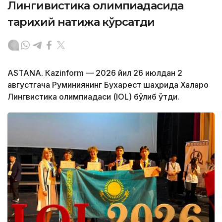
Лингивистика олимпиадасида
тарихий натижа кўрсатди
ASTANА. Кazinform — 2026 йил 26 июлдан 2
августгача Руминиянинг Бухарест шаҳрида Халқаро
Лингвистика олимпиадаси (IOL) бўлиб ўтди.