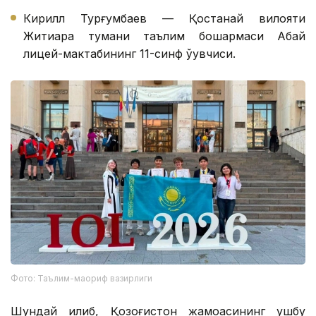
Кирилл Турғумбаев — Қостанай вилояти
Житиқара тумани таълим бошқармаси Абай
лицей-мактабининг 11-синф ўқувчиси.
Фото: Таълим-маориф вазирлиги
Шундай қилиб, Қозоғистон жамоасининг ушбу