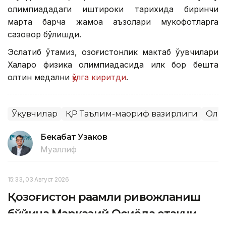
олимпиададаги иштироки тарихида биринчи
марта барча жамоа аъзолари мукофотларга
сазовор бўлишди.
Эслатиб ўтамиз, қозоғистонлик мактаб ўқувчилари
Халқаро физика олимпиадасида илк бор бешта
олтин медални
қўлга киритди
.
Ўқувчилар
ҚР Таълим-маориф вазирлиги
Оли
Бекабат Узаков
Муаллиф
15:33, 03 Август 2026
Қозоғистон рақамли ривожланиш
бўйича Марказий Осиёда етакчи —