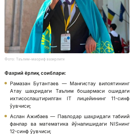
Фото: Таълим-маориф вазирлиги
Фахрий ёрлиқ соҳиблари:
Рамазан Бутантаев — Манғистау вилоятининг
Ақтау шаҳридаги Таълим бошқармаси қошидаги
ихтисослаштирилган IТ лицейининг 11-синф
ўқувчиси;
Аслан Ажибаев — Павлодар шаҳридаги табиий
фанлар ва математика йўналишидаги NISнинг
12-синф ўқувчиси;