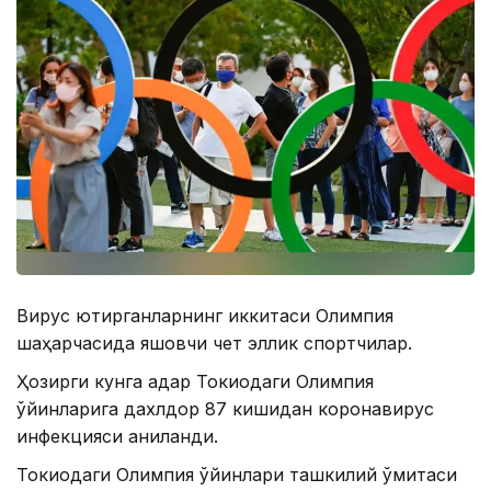
Вирус юқтирганларнинг иккитаси Олимпия
шаҳарчасида яшовчи чет эллик спортчилар.
Ҳозирги кунга қадар Токиодаги Олимпия
ўйинларига дахлдор 87 кишидан коронавирус
инфекцияси аниқланди.
Токиодаги Олимпия ўйинлари ташкилий қўмитаси