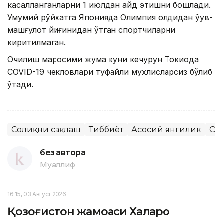
касалланганларни 1 июлдан қайд этишни бошлади.
Умумий рўйхатга Японияда Олимпия олдидан ўқув-
машғулот йиғинидан ўтган спортчиларни
киритилмаган.
Очилиш маросими жума куни кечқурун Токиода
COVID-19 чекловлари туфайли мухлисларсиз бўлиб
ўтади.
Соғлиқни сақлаш
Тиббиёт
Асосий янгилик
Ол
без автора
Муаллиф
16:15, 03 Август 2026
Қозоғистон жамоаси Халқаро