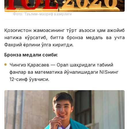
Фото: Таълим-маориф вазирлиги
Қозоғистон жамоасининг тўрт аъзоси ҳам ажойиб
натижа кўрсатиб, битта бронза медаль ва учта
Фахрий ёрлиқни қўлга киритди.
Бронза медали соҳиби:
Чингиз Қарасаев — Орал шаҳридаги табиий
фанлар ва математика йўналишидаги NISнинг
12-синф ўқувчиси.