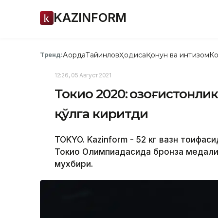
KAZINFORM
Ақорда
Тайинлов
Ҳодиса
Қонун ва интизом
Ко
Тренд:
12:26, 05 Август 2021
Токио 2020: Қозоғистонл
қўлга киритди
TOKYO. Kazinform - 52 кг вазн тоифас
Токио Олимпиадасида бронза медалини
мухбири.