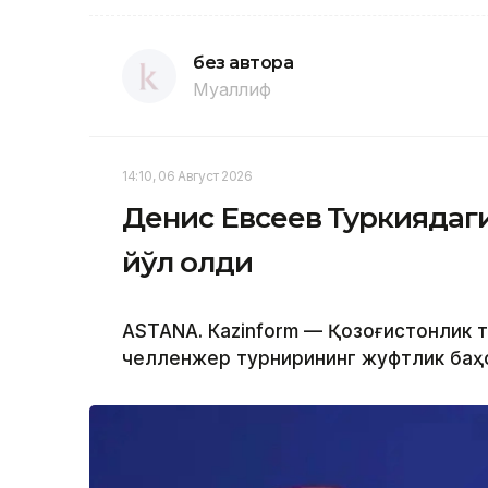
без автора
Муаллиф
14:10, 06 Август 2026
Денис Евсеев Туркиядаг
йўл олди
ASTANА. Кazinform — Қозоғистонлик 
челленжер турнирининг жуфтлик баҳс