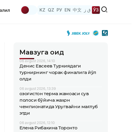
KZ
QZ
РУ
EN
中文
ق ز
ЎЗ
аҳлил
Мавзуга оид
06 avgust 2026, 14:10
Денис Евсеев Туркиядаги
турнирнинг чорак финалига йўл
олди
06 avgust 2026, 13:39
Қозоғистон терма жамоаси сув
полоси бўйича жаҳон
чемпионатида Уругвайни мағлуб
этди
06 avgust 2026, 12:10
Елена Рибакина Торонто