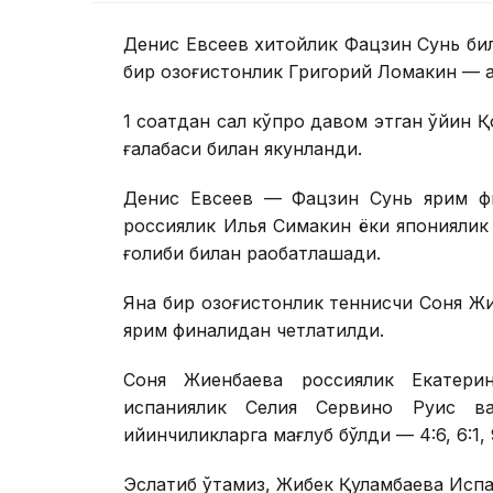
Денис Евсеев хитойлик Фацзин Сунь би
бир қозоғистонлик Григорий Ломакин — 
1 соатдан сал кўпроқ давом этган ўйин 
ғалабаси билан якунланди.
Денис Евсеев — Фацзин Сунь ярим фи
россиялик Илья Симакин ёки японияли
ғолиби билан рақобатлашади.
Яна бир қозоғистонлик теннисчи Соня Ж
ярим финалидан четлатилди.
Соня Жиенбаева россиялик Екатери
испаниялик Селия Сервино Руис в
қийинчиликларга мағлуб бўлди — 4:6, 6:1, 9
Эслатиб ўтамиз, Жибек Қуламбаева Исп