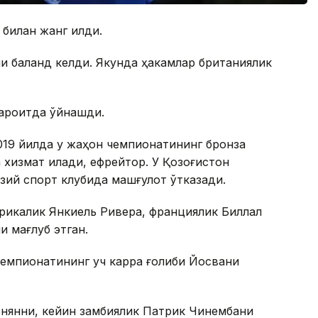
билан жанг қилди.
ли баланд келди. Якунда ҳакамлар британиялик
шароитда ўйнашди.
2019 йилда у жаҳон чемпионатининг бронза
 хизмат қилади, ефрейтор. У Қозоғистон
зий спорт клубида машғулот ўтказади.
рикалик Янкиель Ривера, франциялик Биллал
и мағлуб этган.
чемпионатининг уч карра ғолиби Йосвани
нянни, кейин замбиялик Патрик Чинембани