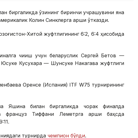
лан биргаликда ўзининг биринчи учрашувини яна
америкалик Колин Синклерга қарши ўтказди.
Қозоғистон-Хитой жуфтлигининг 6:2, 6:4 ҳисобида
налга чиқиш учун беларуслик Сергей Бетов —
к Юсуке Кусухара — Шунсуке Накагава жуфтлиги
иенбаева Оренсе (Испания) ITF W75 турнирининг
на Яшина билан биргаликда чорак финалда
а француз Тиффани Леметрга қарши баҳсда
:11.
аниядаги турнирда
чемпион бўлди
.