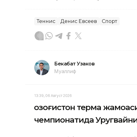
Теннис
Денис Евсеев
Спорт
Бекабат Узаков
Муаллиф
13:39, 06 Август 2026
Қозоғистон терма жамоас
чемпионатида Уругвайни