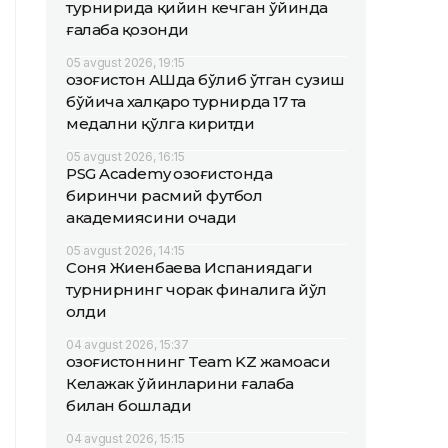
турнирида қийин кечган ўйинда
ғалаба қозонди
05 avgust 2026, 19:15
Қозоғистон АҚШда бўлиб ўтган сузиш
бўйича халқаро турнирда 17 та
медални қўлга киритди
05 avgust 2026, 16:15
PSG Academy Қозоғистонда
биринчи расмий футбол
академиясини очади
05 avgust 2026, 14:15
Соня Жиенбаева Испаниядаги
турнирнинг чорак финалига йўл
олди
04 avgust 2026, 15:37
Қозоғистоннинг Team KZ жамоаси
Келажак ўйинларини ғалаба
билан бошлади
04 avgust 2026, 15:15