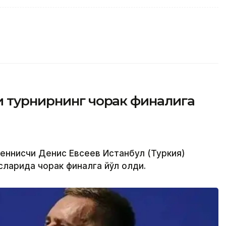
и турнирнинг чорак финалига
теннисчи Денис Евсеев Истанбул (Туркия)
ларида чорак финалга йўл олди.