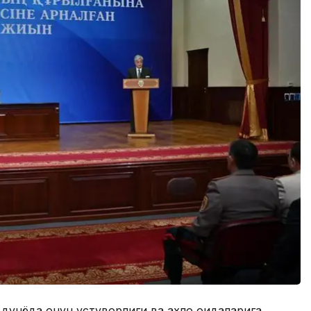
унёда қонун устуворлиги ва ахлоқ қоидаларига