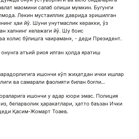
авлат мақомини сақлаб қолиши мумкин. Бугунги
моқда. Лекин мустақиллик даврида эришилган
инг ҳаққи йўқ. Шуни унутмаслик керакки, ўз
н халқнинг келажаги йўқ. Шу боис
а холис бўлишга чақираман», - деди Президент.
қонунга қатъий риоя қилган ҳолда яратиш
амарадорлигига ишончи кўп жиҳатдан ички ишлар
ги ва самарали фаолияти билан боғлиқ...
дораларига ишончи у қадар юқори эмас. Полиция
з, бепарволик ҳаракатлари, ҳатто баъзан Ички
деди Қасим-Жомарт Тоқаев.