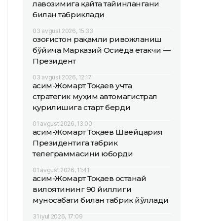
лавозимига қайта тайинлангани
билан табриклади
03 avgust 2026, 15:33
Қозоғистон рақамли ривожланиш
бўйича Марказий Осиёда етакчи —
Президент
03 avgust 2026, 12:17
Қасим-Жомарт Тоқаев учта
стратегик муҳим автомагистрал
қурилишига старт берди
01 avgust 2026, 13:00
Қасим-Жомарт Тоқаев Швейцария
Президентига табрик
телеграммасини юборди
01 avgust 2026, 11:41
Қасим-Жомарт Тоқаев Қостанай
вилоятининг 90 йиллиги
муносабати билан табрик йўллади
31 iyul 2026, 17:09