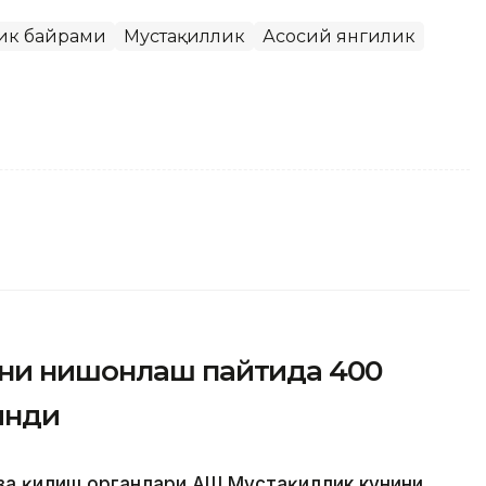
ик байрами
Мустақиллик
Асосий янгилик
ини нишонлаш пайтида 400
инди
за қилиш органлари АҚШ Мустақиллик кунини