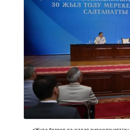
«Жуда беқарор ва жадал ривожланаётган д