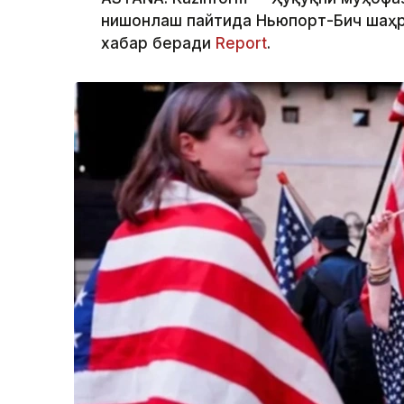
нишонлаш пайтида Ньюпорт-Бич шаҳри
хабар беради
Report
.