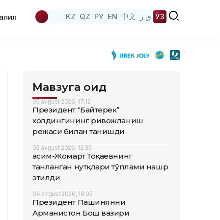
KZ
QZ
РУ
EN
中文
ق ز
ЎЗ
аҳлил
Мавзуга оид
05 avgust 2026, 17:12
Президент “Байтерек”
холдингининг ривожланиш
режаси билан танишди
05 avgust 2026, 12:35
Қасим-Жомарт Тоқаевнинг
танланган нутқлари тўплами нашр
этилди
04 avgust 2026, 18:05
Президент Пашинянни
Арманистон Бош вазири