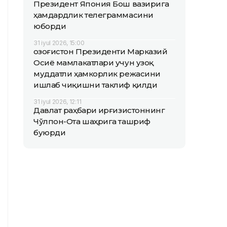
Президент Япония Бош вазирига
ҳамдардлик телеграммасини
юборди
31 iyul 2026, 15:00
Қозоғистон Президенти Марказий
Осиё мамлакатлари учун узоқ
муддатли ҳамкорлик режасини
ишлаб чиқишни таклиф қилди
31 iyul 2026, 12:11
Давлат раҳбари Қирғизистоннинг
Чўлпон-Ота шаҳрига ташриф
буюрди