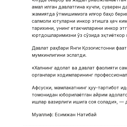
амал қилган давлатгина кучли, суверен д
жамиятда ўтмишимизга илғор баҳо берил
салмоқли ютуқларни инкор этишга ҳеч кимн
тарихини, унинг етакчиларини инкор этга
юртдошларимизни ўз сўзида эҳтиёткор в
Давлат раҳбари Янги Қозоғистонни фақат 
мумкинлигини эслатди.
«Халқнинг адолат ва давлат фаолияти с
органлари ходимларининг профессионалли
Афсуски, мамлакатнинг ҳуқуқ-тартибот и
томонидан юборилаётган айрим адолатси
ишлар вазирлиги ишига соя солади», — 
Муаллиф: Есимжан Нақтибай