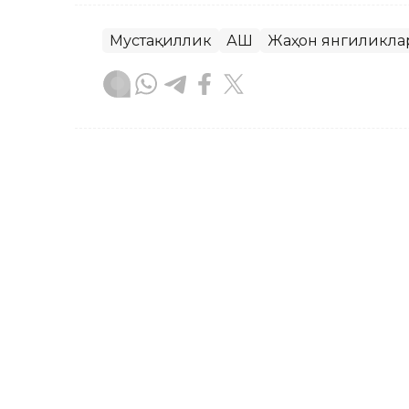
Мустақиллик
АҚШ
Жаҳон янгиликла
Бекабат Узаков
Муаллиф
10:20, 05 Июл 2026
Давлат раҳбари Жазоир 
телеграммасини йўллад
ASTANА. Кazinform — Қасим-Жомарт Т