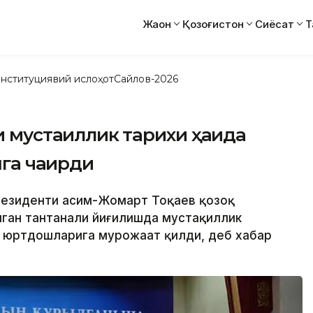
Жаҳон
Қозоғистон
Сиёсат
Т
нституциявий ислоҳот
Сайлов-2026
и мустақиллик тарихи ҳақида
га чақирди
Президенти Қасим-Жомарт Тоқаев қозоқ
нган тантанали йиғилишда мустақиллик
и юртдошларига мурожаат қилди, деб хабар