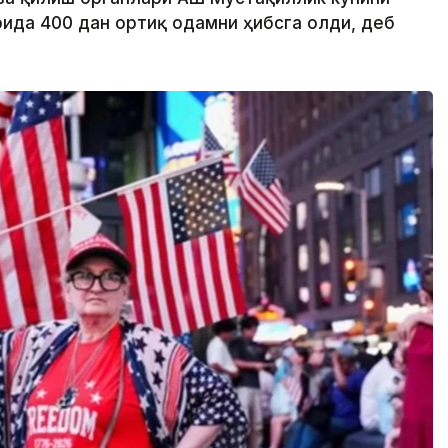
да 400 дан ортиқ одамни ҳибсга олди, деб