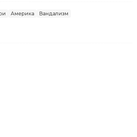
ри
Америка
Вандализм
Президентига табрик
и
оқаев Абдулмажид Теббун ва унинг