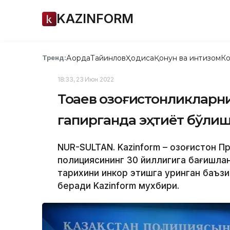
KAZINFORM
Ақорда
Тайинлов
Ҳодиса
Қонун ва интизом
Ко
Тренд:
18:33, 23 Июн 2022
Тоқаев қозоғистонликларн
гапирганда эҳтиёт бўлиш
NUR-SULTAN. Kazinform – Қозоғистон 
полициясининг 30 йиллигига бағишла
тарихини инкор этишга уринган баъз
беради Kazinform мухбири.