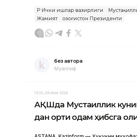
ҚР Ички ишлар вазирлиги
Мустақилл
Жамият
Қозоғистон Президенти
без автора
Муаллиф
13:20, 06 Июл 2026
АҚШда Мустақиллик кун
дан ортиқ одам ҳибсга ол
ASTANА. Кazinform — Ҳуқуқни муҳофа