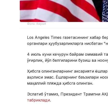
Фото: Report
Los Angeles Times газетасининг хабар б
органлари ҳуқуқбузарликларга нисбатан "
4 июль куни кечқурун байрам оммавий т
ўғирлик, йўл белгиларини бузиш ва ноқо
Ҳибсга олинганларнинг аксарияти ёшлар
аҳолиси эмас. Ёшларнинг баъзилари ноқо
маҳаллий пляжда ҳибсга олинган.
Эслатиб ўтамиз, Президент Трампни АҚШ
табриклади
.