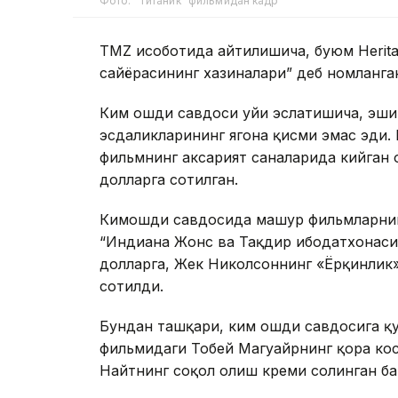
Фото: “Титаник” фильмидан кадр
TMZ ҳисоботида айтилишича, буюм Herita
сайёрасининг хазиналари” деб номланга
Ким ошди савдоси уйи эслатишича, эши
эсдаликларининг ягона қисми эмас эди.
фильмнинг аксарият саҳналарида кийган
долларга сотилган.
Кимошди савдосида машҳур фильмларнин
“Индиана Жонс ва Тақдир ибодатхонаси
долларга, Жек Николсоннинг «Ёрқинлик»
сотилди.
Бундан ташқари, ким ошди савдосига қу
фильмидаги Тобей Магуайрнинг қора ко
Найтнинг соқол олиш креми солинган ба