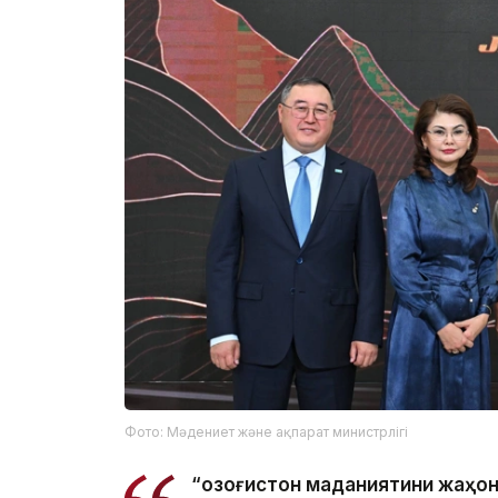
Фото: Мәдениет және ақпарат министрлігі
“Қозоғистон маданиятини жаҳон