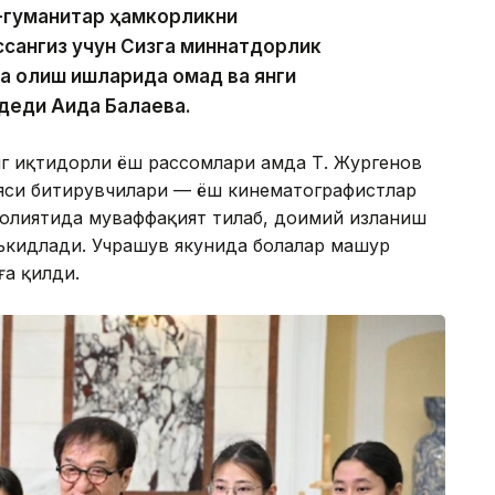
-гуманитар ҳамкорликни
сангиз учун Сизга миннатдорлик
а олиш ишларида омад ва янги
деди Аида Балаева.
 иқтидорли ёш рассомлари ҳамда Т. Жургенов
яси битирувчилари — ёш кинематографистлар
аолиятида муваффақият тилаб, доимий изланиш
аъкидлади. Учрашув якунида болалар машҳур
ға қилди.