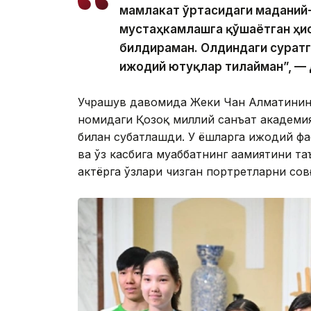
мамлакат ўртасидаги маданий
мустаҳкамлашга қўшаётган ҳис
билдираман. Олдиндаги суратг
ижодий ютуқлар тилайман”, — 
Учрашув давомида Жеки Чан Алматининг
номидаги Қозоқ миллий санъат академи
билан суҳбатлашди. У ёшларга ижодий ф
ва ўз касбига муҳаббатнинг аҳамиятини т
актёрга ўзлари чизган портретларни сов