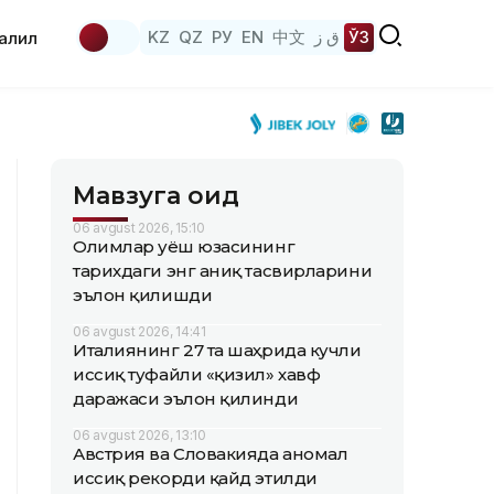
KZ
QZ
РУ
EN
中文
ق ز
ЎЗ
аҳлил
Мавзуга оид
06 avgust 2026, 15:10
Олимлар Қуёш юзасининг
тарихдаги энг аниқ тасвирларини
эълон қилишди
06 avgust 2026, 14:41
Италиянинг 27 та шаҳрида кучли
иссиқ туфайли «қизил» хавф
даражаси эълон қилинди
06 avgust 2026, 13:10
Австрия ва Словакияда аномал
иссиқ рекорди қайд этилди