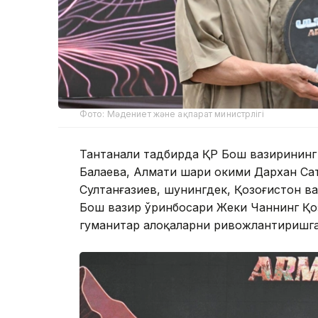
Фото: Мәдениет және ақпарат министрлігі
Тантанали тадбирда ҚР Бош вазирининг
Балаева, Алмати шаҳри ҳокими Дархан Са
Султанғазиев, шунингдек, Қозоғистон в
Бош вазир ўринбосари Жеки Чаннинг Қо
гуманитар алоқаларни ривожлантиришга 