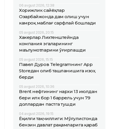
06 avgust 2026, 12:38
Хорижлик сайёҳлар
Озарбайжонда дам олиш учун
камроқ маблағ сарфлай бошлади
05 avgust 2026, 20:15
Хакерлар Лихтенштейнда
компания эгаларининг
маълумотларини ўғирлашди
05 avgust 2026, 15:15
Павел Дуров Telegramнинг App
Storeдан олиб ташланишига изоҳ
берди
05 avgust 2026, 10:36
Brent нефтининг нархи 13 июлдан
бери илк бор 1 баррель учун 79
доллардан пастга тушди
04 avgust 2026, 19:15
Ёқилғи тақчиллиги: Мўғулистонда
бензин давлат рақамларига қараб