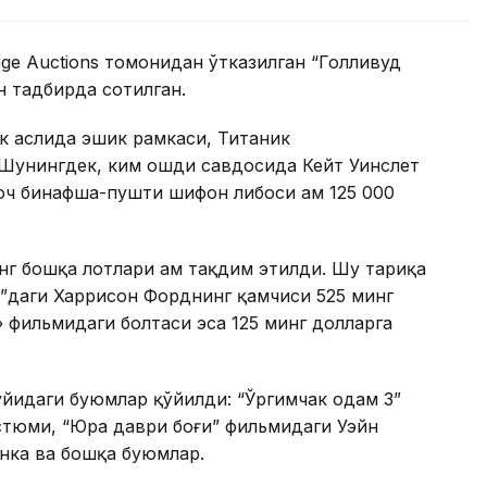
ge Auctions томонидан ўтказилган “Голливуд
н тадбирда сотилган.
к аслида эшик рамкаси, Титаник
 Шунингдек, ким ошди савдосида Кейт Уинслет
 оч бинафша-пушти шифон либоси ҳам 125 000
г бошқа лотлари ҳам тақдим этилди. Шу тариқа
”даги Харрисон Форднинг қамчиси 525 минг
 фильмидаги болтаси эса 125 минг долларга
йидаги буюмлар қўйилди: “Ўргимчак одам 3”
стюми, “Юра даври боғи” фильмидаги Уэйн
нка ва бошқа буюмлар.