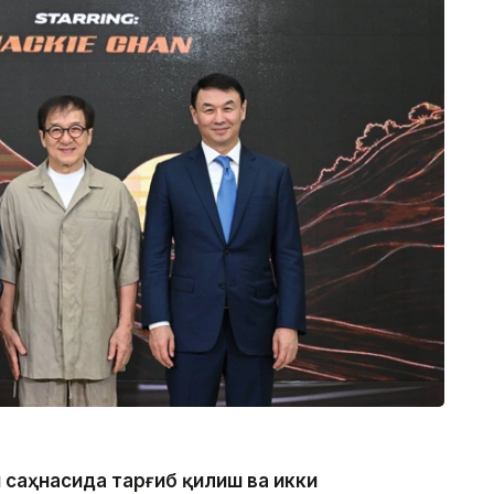
 саҳнасида тарғиб қилиш ва икки