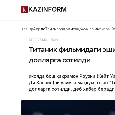
KAZINFORM
Ақорда
Тайинлов
Ҳодиса
Қонун ва интизом
Ко
Тренд:
13:42, 28 Март 2024
Титаник фильмидаги эши
долларга сотилди
Ҳикояда бош қаҳрамон Роузни (Кейт У
Ди Каприо)ни ўлимга маҳкум этган “Т
долларга сотилди, деб хабар берад