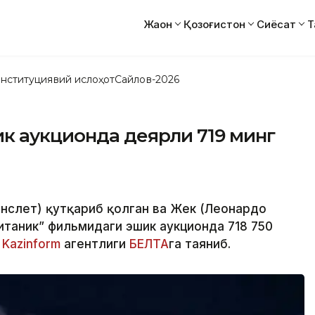
Жаҳон
Қозоғистон
Сиёсат
Т
нституциявий ислоҳот
Сайлов-2026
к аукционда деярли 719 минг
инслет) қутқариб қолган ва Жек (Леонардо
итаник” фильмидаги эшик аукционда 718 750
и
Kazinform
агентлиги
БЕЛТА
га таяниб.