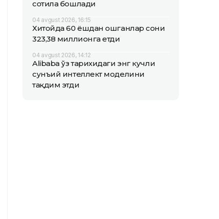
сотила бошлади
04 avgust 2026, 16:15
Хитойда 60 ёшдан ошганлар сони
323,38 миллионга етди
04 avgust 2026, 14:12
Alibaba ўз тарихидаги энг кучли
сунъий интеллект моделини
тақдим этди