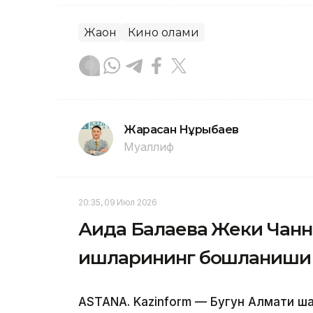
Жаҳон
Кино олами
Жарасқан Нұрыбаев
Муаллиф
20:35, 09 Июл 2026
Аида Балаева Жеки Чанни
ишларининг бошланиши 
ASTANA. Kazinform — Бугун Алмати ш