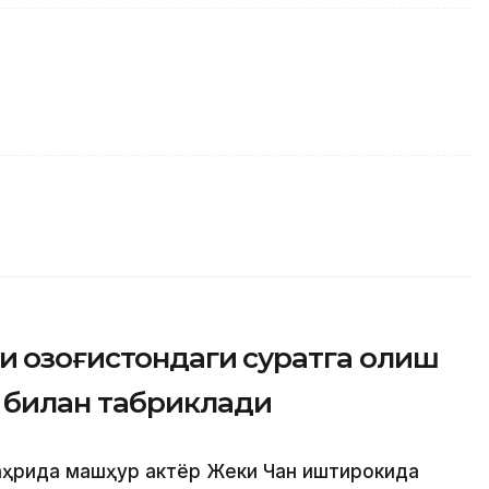
 Қозоғистондаги суратга олиш
билан табриклади
аҳрида машҳур актёр Жеки Чан иштирокида