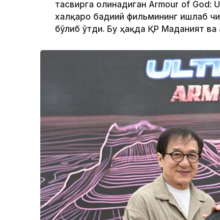
тасвирга олинадиган Armour of God: 
халқаро бадиий фильмининг ишлаб ч
бўлиб ўтди. Бу ҳақда ҚР Маданият ва