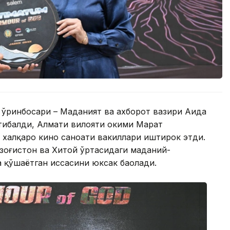
 ўринбосари – Маданият ва ахборот вазири Аида
тибалди, Алмати вилояти ҳокими Марат
а халқаро кино саноати вакиллари иштирок этди.
зоғистон ва Хитой ўртасидаги маданий-
қўшаётган ҳиссасини юксак баҳолади.