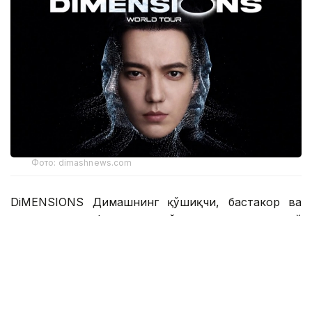
Фото: dimashnews.com
DiMENSIONS Димашнинг қўшиқчи, бастакор ва
продюсер сифатидаги кўп қиррали ижодий
қиёфасини, шунингдек, унинг саҳнадан
ташқаридаги табиий ўзлигини ва инсоннинг энг
ҳақиқий томонларини акс эттиради. Бу томонлар
унинг ҳар бир асарида акс этган куч ва илҳомда,
миллий маданий меросига содиқлигида, ташқи