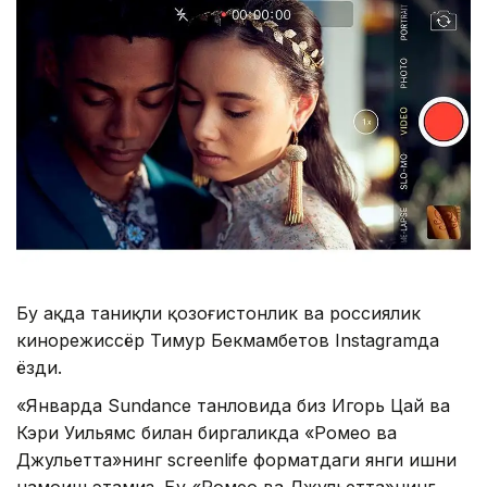
Бу ҳақда таниқли қозоғистонлик ва россиялик
кинорежиссёр Тимур Бекмамбетов Instagramда
ёзди.
«Январда Sundance танловида биз Игорь Цай ва
Кэри Уильямс билан биргаликда «Ромео ва
Джульетта»нинг screenlife форматдаги янги ишни