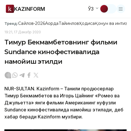
KAZINFORM
ЎЗ
Сайлов-2026
Ақорда
Тайинлов
Ҳодиса
Қонун ва интизо
Тренд:
19:21, 17 Декабр 2020
Тимур Бекмамбетовнинг фильми
Sundance кинофестивалида
намойиш этилди
NUR-SULTAN. Kazinform – Таниқли продюсерлар
Тимур Бекмамбетов ва Игорь Цайнинг «Ромео ва
Джульетта» янги фильми Американинг нуфузли
Sundance кинофестивалида намойиш этилади, деб
хабар беради Kazinform мухбири.