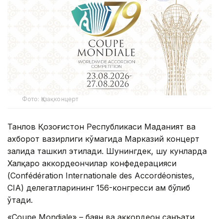
Фото: Қазақконцерт
Танлов Қозоғистон Республикаси Маданият ва
ахборот вазирлиги кўмагида Марказий концерт
залида ташкил этилади. Шунингдек, шу кунларда
Халқаро аккордеончилар конфедерацияси
(Confédération Internationale des Accordéonistes,
CIA) делегатларининг 156-конгресси ҳам бўлиб
ўтади.
«Coupe Mondiale» – баян ва аккордеон санъати