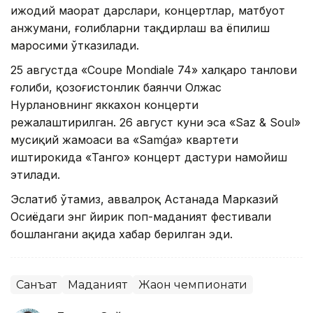
ижодий маҳорат дарслари, концертлар, матбуот
анжумани, ғолибларни тақдирлаш ва ёпилиш
маросими ўтказилади.
25 августда «Coupe Mondiale 74» халқаро танлови
ғолиби, қозоғистонлик баянчи Олжас
Нурлановнинг яккахон концерти
режалаштирилган. 26 август куни эса «Saz & Soul»
мусиқий жамоаси ва «Samǵa» квартети
иштирокида «Танго» концерт дастури намойиш
этилади.
Эслатиб ўтамиз, аввалроқ Астанада Марказий
Осиёдаги энг йирик поп-маданият фестивали
бошлангани ҳақида хабар берилган эди.
Санъат
Маданият
Жаҳон чемпионати