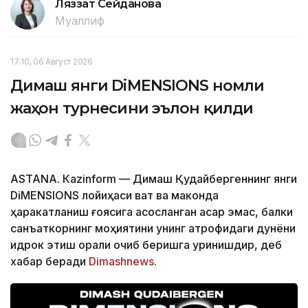
Ляззат Сейданова
Муаллиф
17:10, 06 Август 2026
Димаш янги DiMENSIONS номли
жаҳон турнесини эълон қилди
ASTANА. Кazinform — Димаш Қудайбергеннинг янги
DiMENSIONS лойиҳаси вақт ва маконда
ҳаракатланиш ғоясига асосланган асар эмас, балки
санъаткорнинг моҳиятини унинг атрофидаги дунёни
идрок этиш орқали очиб беришга уринишдир, деб
хабар беради
Dimashnews
.