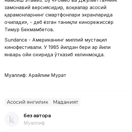
намоиш этамиз. Бу «Ромео ва Джульетта»нинг
замонавий версиясидир, воқеалар асосий
қаҳрамонларнинг смартфонлари экранларида
очилади», - деб ёзган таниқли кинорежиссёр
Тимур Бекмамбетов.
Sundance - Американинг миллий мустақил
кинофестивали. У 1985 йилдан бери ҳар йили
январь ойи охирида ўтказиб келинмоқда.
Муаллиф: Арайлим Мурат
Асосий янгилик
Маданият
без автора
Муаллиф