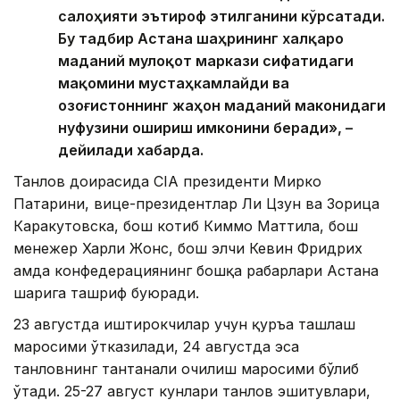
салоҳияти эътироф этилганини кўрсатади.
Бу тадбир Астана шаҳрининг халқаро
маданий мулоқот маркази сифатидаги
мақомини мустаҳкамлайди ва
Қозоғистоннинг жаҳон маданий маконидаги
нуфузини ошириш имконини беради», –
дейилади хабарда.
Танлов доирасида CIA президенти Мирко
Патарини, вице-президентлар Ли Цзун ва Зорица
Каракутовска, бош котиб Киммо Маттила, бош
менежер Харли Жонс, бош элчи Кевин Фридрих
ҳамда конфедерациянинг бошқа раҳбарлари Астана
шаҳрига ташриф буюради.
23 августда иштирокчилар учун қуръа ташлаш
маросими ўтказилади, 24 августда эса
танловнинг тантанали очилиш маросими бўлиб
ўтади. 25-27 август кунлари танлов эшитувлари,