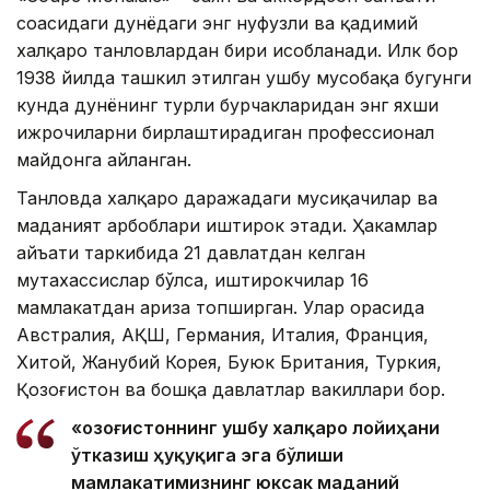
соҳасидаги дунёдаги энг нуфузли ва қадимий
халқаро танловлардан бири ҳисобланади. Илк бор
1938 йилда ташкил этилган ушбу мусобақа бугунги
кунда дунёнинг турли бурчакларидан энг яхши
ижрочиларни бирлаштирадиган профессионал
майдонга айланган.
Танловда халқаро даражадаги мусиқачилар ва
маданият арбоблари иштирок этади. Ҳакамлар
ҳайъати таркибида 21 давлатдан келган
мутахассислар бўлса, иштирокчилар 16
мамлакатдан ариза топширган. Улар орасида
Австралия, АҚШ, Германия, Италия, Франция,
Хитой, Жанубий Корея, Буюк Британия, Туркия,
Қозоғистон ва бошқа давлатлар вакиллари бор.
«Қозоғистоннинг ушбу халқаро лойиҳани
ўтказиш ҳуқуқига эга бўлиши
мамлакатимизнинг юксак маданий