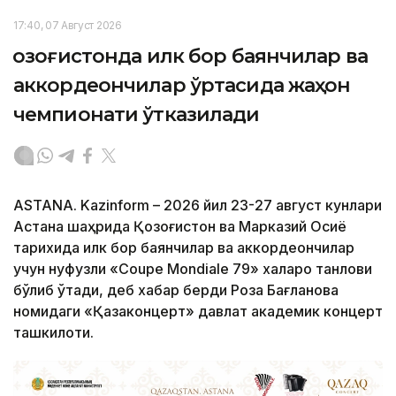
17:40, 07 Август 2026
Қозоғистонда илк бор баянчилар ва
аккордеончилар ўртасида жаҳон
чемпионати ўтказилади
ASTANA. Kazinform – 2026 йил 23-27 август кунлари
Астана шаҳрида Қозоғистон ва Марказий Осиё
тарихида илк бор баянчилар ва аккордеончилар
учун нуфузли «Coupe Mondiale 79» халқаро танлови
бўлиб ўтади, деб хабар берди Роза Бағланова
номидаги «Қазақконцерт» давлат академик концерт
ташкилоти.