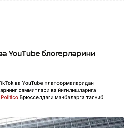
ва YouTube блогерларини
 TikTok ва YouTube платформаларидан
арнинг саммитлари ва йиғилишларига
а
Politico
Брюсселдаги манбаларга таяниб