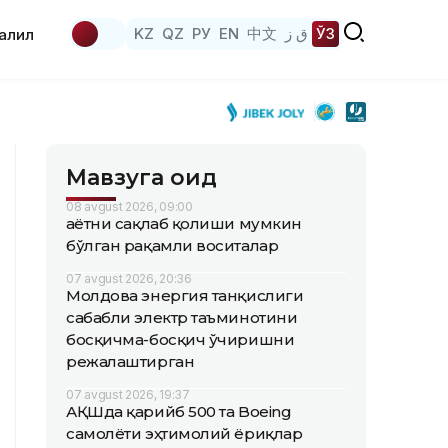
KZ
QZ
РУ
EN
中文
ق ز
ЎЗ
аҳлил
Мавзуга оид
08 avgust 2026, 09:00
Ҳаётни сақлаб қолиши мумкин
бўлган рақамли воситалар
07 avgust 2026, 20:36
Молдова энергия танқислиги
сабабли электр таъминотини
босқичма-босқич ўчиришни
режалаштирган
07 avgust 2026, 19:37
АҚШда қарийб 500 та Boeing
самолёти эҳтимолий ёриқлар