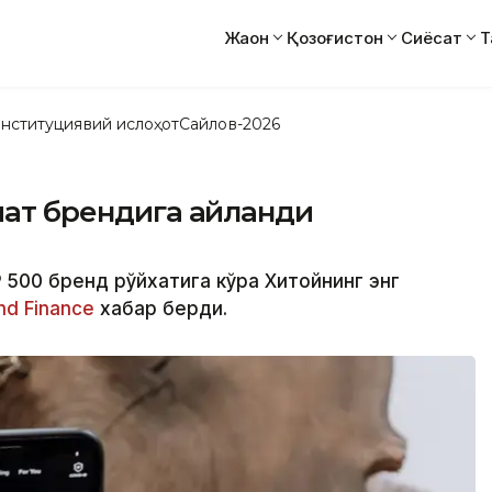
Жаҳон
Қозоғистон
Сиёсат
Т
нституциявий ислоҳот
Сайлов-2026
ммат брендига айланди
P 500 бренд рўйхатига кўра Хитойнинг энг
nd Finance
хабар берди.