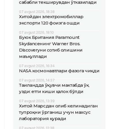
сабабли текширувдан ўтказилади
07 avgust 2026, 18:38
Хитойдан электромобиллар
экспорти 120 фоизга ошди
07 avgust 2026, 18:10
Буюк Британия Paramount
Skydanceнинг Warner Bros.
Discoveryни сотиб олишини
маъқуллади
07 avgust 2026, 16:34
NASA космонавтлари фазога чиқди
07 avgust 2026, 14:37
Таиландда ўқувчи мактабда ўқ
узди: етти киши ҳалок бўлди
07 avgust 2026, 13:39
Хитой Марсдан олиб келинадиган
тупроқни ўрганиш учун махсус
лаборатория қуради
07 avgust 2026, 12:38