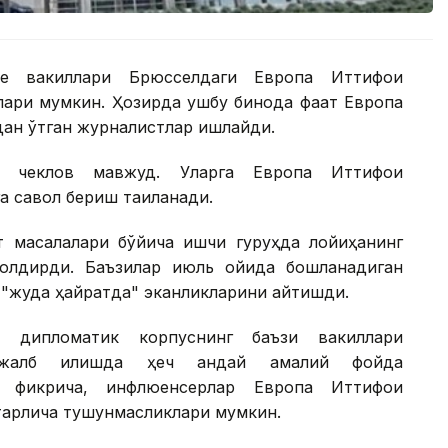
be вакиллари Брюсселдаги Европа Иттифоқи
ари мумкин. Ҳозирда ушбу бинода фақат Европа
дан ўтган журналистлар ишлайди.
й чеклов мавжуд. Уларга Европа Иттифоқи
 савол бериш тақиқланади.
т масалалари бўйича ишчи гуруҳда лойиҳанинг
қолдирди. Баъзилар июль ойида бошланадиган
 "жуда ҳайратда" эканликларини айтишди.
н дипломатик корпуснинг баъзи вакиллари
 жалб қилишда ҳеч қандай амалий фойда
г фикрича, инфлюенсерлар Европа Иттифоқи
тарлича тушунмасликлари мумкин.