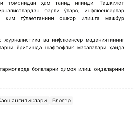
си томонидан ҳам танқид қилинди. Ташкилот
рналистлардан фарқли ўлароқ, инфлюенсерлар
ун ким тўлаётганини ошкор қилишга мажбур
с журналистика ва инфлюенсер маданиятининг
ларни ёритишда шаффофлик масалалари ҳақида
армоқларда болаларни ҳимоя қилиш қоидаларини
аҳон янгиликлари
Блогер