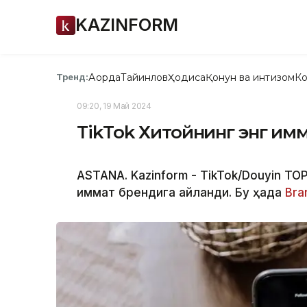
KAZINFORM
Ақорда
Тайинлов
Ҳодиса
Қонун ва интизом
Ко
Тренд:
09:20, 19 Май 2024
TikTok Хитойнинг энг қи
ASTANA. Kazinform - TikTok/Douyin TO
қиммат брендига айланди. Бу ҳақда
Bra