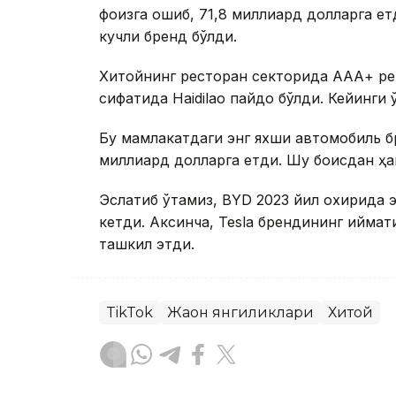
фоизга ошиб, 71,8 миллиард долларга ет
кучли бренд бўлди.
Хитойнинг ресторан секторида ААА+ рей
сифатида Haidilao пайдо бўлди. Кейинги 
Бу мамлакатдаги энг яхши автомобиль бр
миллиард долларга етди. Шу боисдан ҳа
Эслатиб ўтамиз, BYD 2023 йил охирида 
кетди. Аксинча, Tesla брендининг қиймат
ташкил этди.
TikTok
Жаҳон янгиликлари
Хитой