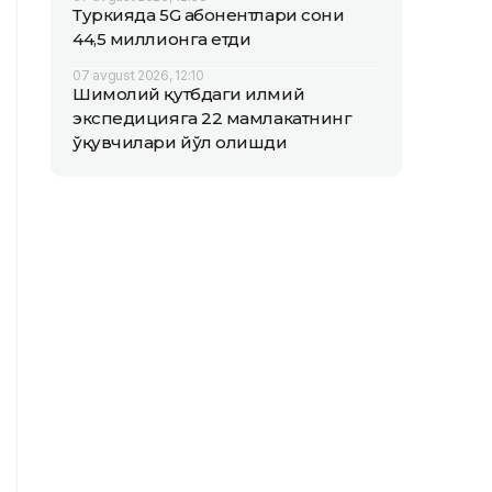
Туркияда 5G абонентлари сони
44,5 миллионга етди
07 avgust 2026, 12:10
Шимолий қутбдаги илмий
экспедицияга 22 мамлакатнинг
ўқувчилари йўл олишди