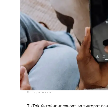
Фото: pexels.com
TikTok Хитойнинг саноат ва тижорат банк