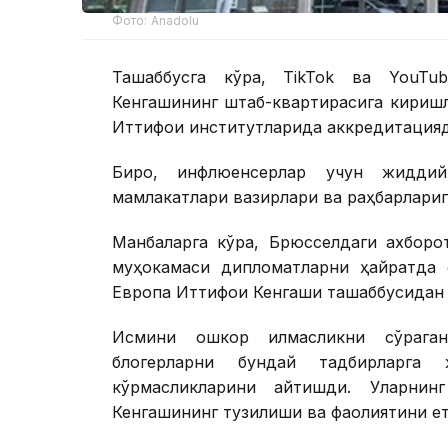
Фото: Anadolu
Ташаббусга кўра, TikTok ва YouTu
Кенгашининг штаб-квартирасига киришл
Иттифоқи институтларида аккредитация
Бироқ, инфлюенсерлар учун жидди
мамлакатлари вазирлари ва раҳбарларига
Манбаларга кўра, Брюсселдаги ахборо
муҳокамаси дипломатларни ҳайратда 
Европа Иттифоқи Кенгаши ташаббусидан
Исмини ошкор қилмасликни сўрага
блогерларни бундай тадбирларга
кўрмасликларини айтишди. Уларнин
Кенгашининг тузилиши ва фаолиятини е