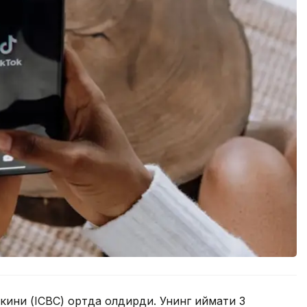
ини (ICBC) ортда қолдирди. Унинг қиймати 3