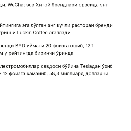
ди. WeChat эса Хитой брендлари орасида энг
тингига эга бўлган энг кучли ресторан бренди
ўринни Luckin Coffee эгаллади.
енди BYD қиймати 20 фоизга ошиб, 12,1
м у рейтингда биринчи ўринда.
электромобиллар савдоси бўйича Teslaдан ўзиб
и 12 фоизга камайиб, 58,3 миллиард долларни