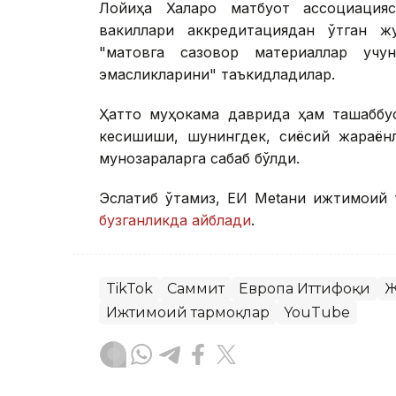
Лойиҳа Халқаро матбуот ассоциация
вакиллари аккредитациядан ўтган жу
"мақтовга сазовор материаллар уч
эмасликларини" таъкидладилар.
Ҳатто муҳокама даврида ҳам ташаббу
кесишиши, шунингдек, сиёсий жараён
мунозараларга сабаб бўлди.
Эслатиб ўтамиз, ЕИ Меtани ижтимоий т
бузганликда айблади
.
TikTok
Саммит
Европа Иттифоқи
Ж
Ижтимоий тармоқлар
YouTube