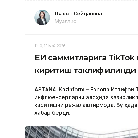
Ляззат Сейданова
Муаллиф
11:10, 13 Май 2026
ЕИ саммитларига TikTok 
киритиш таклиф қилинди
ASTANА. Кazinform – Европа Иттифоқи
инфлюенсерларни алоҳида вазирликл
киритишни режалаштирмоқда. Бу ҳақд
хабар берди.