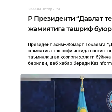
13:00, 03 Октябр 2023
ҚР Президенти “Давлат т
жамиятига ташриф бую
Президент Қасим-Жомарт Тоқаевга “Д
жамиятига ташрифи чоғида Қозоғисто
таъминлаш ва ҳозирги ҳолати бўйича
берилди, деб хабар беради Каzinform