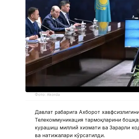
Фото: Akorda
Давлат раҳбарига Ахборот хавфсизлиги
Телекоммуникация тармоқларини бошқар
курашиш миллий хизмати ва Зарарли ко
ва натижалари кўрсатилди.