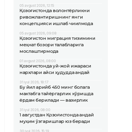
05 avgust 2026, 12:15
Қозоғистонда волонтёрликни
ривожлантиришнинг янги
концепцияси ишлаб чиқилмоқда
05 avgust 2026, 09:08
Қозоғистон миграция тизимини
меҳнат бозори талабларига
мослаштирмоқда
01 avgust 2026, 08:00
Қозоғистонда уй-жой ижараси
нархлари қайси ҳудудда қандай
31 iyul 2026, 18:17
Бу йил қарийб 450 минг болага
мактабга тайёргарлик кўришда
ёрдам берилади — вазирлик
31 iyul 2026, 08:00
1 августдан Қозоғистонда қандай
муҳим ўзгаришлар юз беради
30 iyul 2026, 15:19