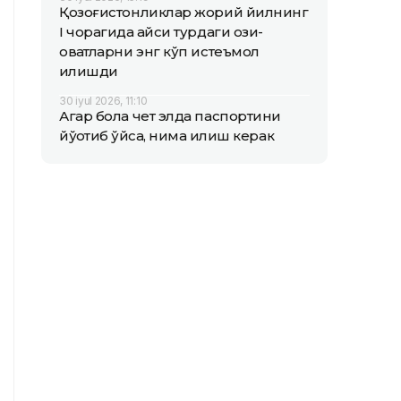
Қозоғистонликлар жорий йилнинг
I чорагида қайси турдаги озиқ-
овқатларни энг кўп истеъмол
қилишди
30 iyul 2026, 11:10
Агар бола чет элда паспортини
йўқотиб қўйса, нима қилиш керак