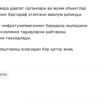
ида давлат органлари ва муҳим объектлар
нинг бартараф этилгани маълум қилинди.
т инфратузилмасининг барқарор ишлашини
вфсизликка таҳдидларни қайтариш
ни таъкидлади.
ллаштириш юзасидан бир қатор аниқ
нти