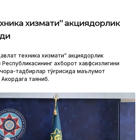
ехника хизмати” акциядорлик
рди
авлат техника хизмати” акциядорлик
н Республикасининг ахборот хавфсизлигини
 чора-тадбирлар тўғрисида маълумот
 Акордага таяниб.