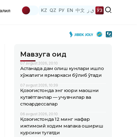
KZ
QZ
РУ
EN
中文
ق ز
ЎЗ
аҳлил
Мавзуга оид
07 avgust 2026, 20:10
Астанада дам олиш кунлари қишлоқ
хўжалиги ярмаркаси бўлиб ўтади
07 avgust 2026, 10:39
Қозоғистонда энг юқори маошни
кутаётганлар — учувчилар ва
стюардессалар
06 avgust 2026, 20:10
Қозоғистонда 12 минг нафар
ижтимоий ходим малака ошириш
курсини тугатди