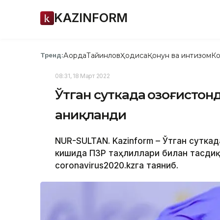
KAZINFORM
Ақорда
Тайинлов
Ҳодиса
Қонун ва интизом
Ко
Тренд:
08:31, 18 Март 2022
Ўтган суткада Қозоғисто
аниқланди
NUR-SULTAN. Kazinform – Ўтган сутка
кишида ПЗР таҳлиллари билан тасдиқ
coronavirus2020.kzга таяниб.