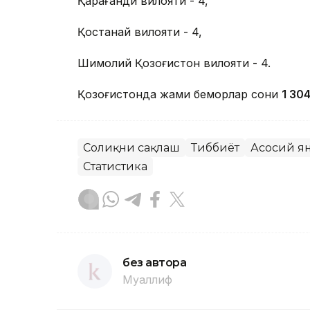
Қарағанди вилояти - 4,
Қостанай вилояти - 4,
Шимолий Қозоғистон вилояти - 4.
Қозоғистонда жами беморлар сони
1 30
Соғлиқни сақлаш
Тиббиёт
Асосий я
Статистика
без автора
Муаллиф