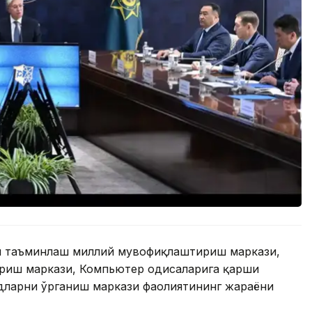
ни таъминлаш миллий мувофиқлаштириш маркази,
иш маркази, Компьютер ҳодисаларига қарши
дларни ўрганиш маркази фаолиятининг жараёни