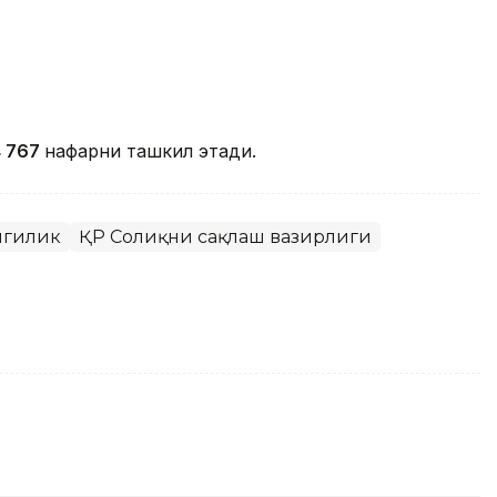
4 767
нафарни ташкил этади.
нгилик
ҚР Соғлиқни сақлаш вазирлиги