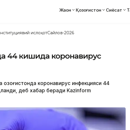
Жаҳон
Қозоғистон
Сиёсат
Т
нституциявий ислоҳот
Сайлов-2026
нда 44 кишида коронавирус
да Қозоғистонда коронавирус инфекцияси 44
ланди, деб хабар беради Kazinform