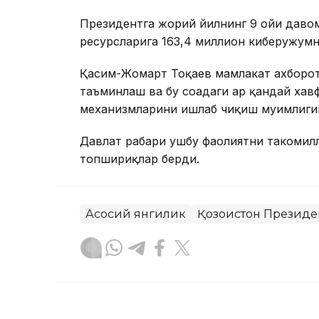
Президентга жорий йилнинг 9 ойи давом
ресурсларига 163,4 миллион киберҳужум
Қасим-Жомарт Тоқаев мамлакат ахборо
таъминлаш ва бу соҳадаги ҳар қандай ха
механизмларини ишлаб чиқиш муҳимлиги
Давлат раҳбари ушбу фаолиятни такоми
топшириқлар берди.
Асосий янгилик
Қозоғистон Президе
Бекабат Узаков