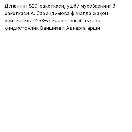
Дунёнинг 829-ракеткаси, ушбу мусобақанинг 3-
ракеткаси А. Саөиндиыова финалда жаҳон
рейтингида 1253-ўринни эгаллаб турган
ҳиндистонлик Вайшнави Адкарга қарши
чемпионлик учун кураш олиб борди.
Биринчи партия кескин курашлар остида ўтди,
Аружан тай-брейкда муваффақиятли ўйнади - 7:6
(8:6).
Иккинчи сетда қозоғистонлик ёш теннисчи рақибига
ҳеч қандай имконият қолдирмади - 6:0.
Шу тариқа Аружан Сағиндиқова муҳим ғалабага
эришди.
Эслатиб ўтамиз, аввалроқ Аружан Сағиндиқова
Тунисдаги мусобақа финалига чиққани ҳақида
хабар
берган эдик.
Муаллиф: Ғайсағали Сейтақ