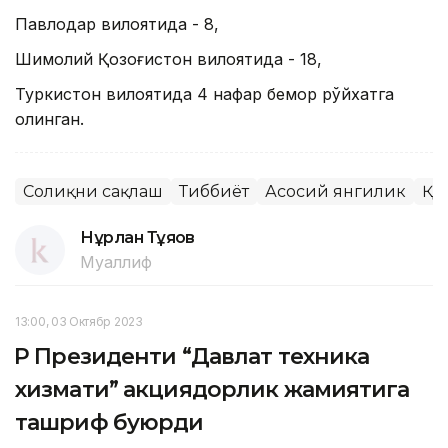
Павлодар вилоятида - 8,
Шимолий Қозоғистон вилоятида - 18,
Туркистон вилоятида 4 нафар бемор рўйхатга
олинган.
Соғлиқни сақлаш
Тиббиёт
Асосий янгилик
ҚР
Нұрлан Тұяқов
Муаллиф
13:00, 03 Октябр 2023
ҚР Президенти “Давлат техника
хизмати” акциядорлик жамиятига
ташриф буюрди