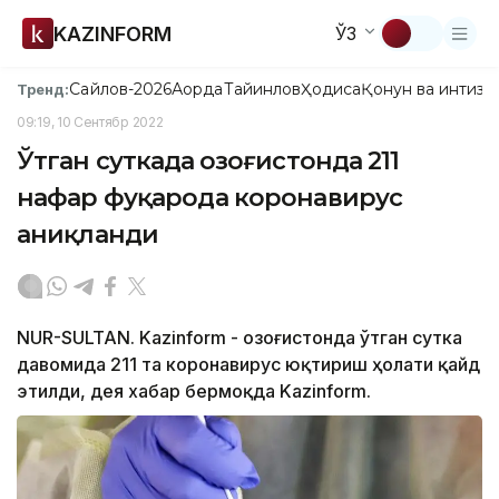
KAZINFORM
ЎЗ
Сайлов-2026
Ақорда
Тайинлов
Ҳодиса
Қонун ва интизо
Тренд:
09:19, 10 Сентябр 2022
Ўтган суткада Қозоғистонда 211
нафар фуқарода коронавирус
аниқланди
NUR-SULTAN. Kazinform - Қозоғистонда ўтган сутка
давомида 211 та коронавирус юқтириш ҳолати қайд
этилди, дея хабар бермоқда Kazinform.