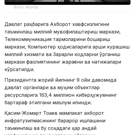
Фото: Akorda
Давлат раҳбарига Ахборот хавфсизлигини
таъминлаш миллий мувофиқлаштириш маркази,
Телекоммуникация тармоқларини бошқариш
маркази, Компьютер ҳодисаларига қарши курашиш
миллий хизмати ва Зарарли кодларни ўрганиш
маркази фаолиятининг жараёни ва натижалари
кўрсатилди.
Президентга жорий йилнинг 9 ойи давомида
давлат органлари ва муҳим объектлар
ресурсларига 163,4 миллион киберҳужумнинг
бартараф этилгани маълум қилинди.
Қасим-Жомарт Тоқаев мамлакат ахборот
инфратузилмасининг барқарор ишлашини
таъминлаш ва бу соҳадаги ҳар қандай