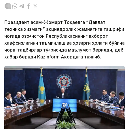
Президент Қасим-Жомарт Тоқаевга “Давлат
техника хизмати” акциядорлик жамиятига ташрифи
чоғида Қозоғистон Республикасининг ахборот
хавфсизлигини таъминлаш ва ҳозирги ҳолати бўйича
чора-тадбирлар тўғрисида маълумот берилди, деб
хабар беради Каzinform Акордага таяниб.