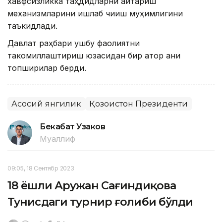
хавфсизликка таҳдидларни қайтариш
механизмларини ишлаб чиқиш муҳимлигини
таъкидлади.
Давлат раҳбари ушбу фаолиятни
такомиллаштириш юзасидан бир қатор аниқ
топшириқлар берди.
Асосий янгилик
Қозоғистон Президенти
Бекабат Узаков
Муаллиф
09:05, 18 Сентябр 2023
18 ёшли Аружан Сағиндиқова
Тунисдаги турнир ғолиби бўлди