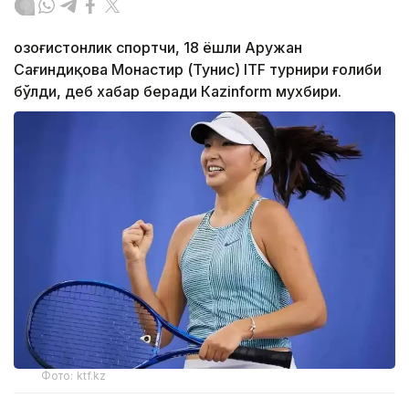
Қозоғистонлик спортчи, 18 ёшли Аружан
Сағиндиқова Монастир (Тунис) ITF турнири ғолиби
бўлди, деб хабар беради Каzinform мухбири.
Фото: ktf.kz