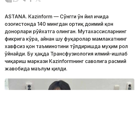
ASTANА. Кazinform — Сўнгги ўн йил ичида
Қозоғистонда 140 мингдан ортиқ доимий қон
донорлари рўйхатга олинган. Мутахассисларнинг
фикрига кўра, айнан шу фуқаролар мамлакатнинг
хавфсиз қон таъминотини тўлдиришда муҳим рол
ўйнайди. Бу ҳақда Трансфузиология илмий-ишлаб
чиқариш маркази Кazinformнинг саволига расмий
жавобида маълум қилди.