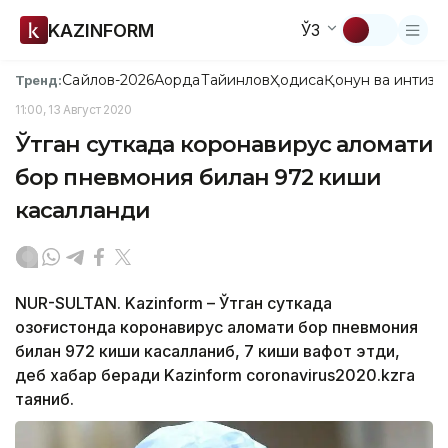
KAZINFORM
ЎЗ
Сайлов-2026
Ақорда
Тайинлов
Ҳодиса
Қонун ва интизо
Тренд:
11:00, 13 Август 2020
Ўтган суткада коронавирус аломати
бор пневмония билан 972 киши
касалланди
NUR-SULTAN. Kazinform – Ўтган суткада
Қозоғистонда коронавирус аломати бор пневмония
билан 972 киши касалланиб, 7 киши вафот этди,
деб хабар беради Kazinform coronavirus2020.kzга
таяниб.