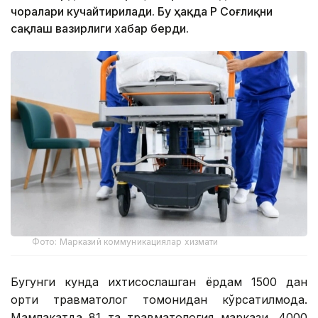
чоралари кучайтирилади. Бу ҳақда ҚР Соғлиқни
сақлаш вазирлиги хабар берди.
Фото: Марказий коммуникациялар хизмати
Бугунги кунда ихтисослашган ёрдам 1500 дан
ортиқ травматолог томонидан кўрсатилмоқда.
Мамлакатда 81 та травматология маркази, 4000