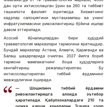
дан ортиқ ихтисослашган ўрин ва 260 та тиббиёт
ташкилоти фаолият юритмоқда. Хизматнинг
кадрлар салоҳиятини мустаҳкамлаш ва унинг
инфратузилмасини ривожлантириш бўйича ишлар
давом эттирилади.
Асосий йўналишлардан бири ҳудудий
травматология марказлари тармоғини яратишдир.
Бундай марказлар Астана, Алмати, Қарағанди ва
Балқаш шаҳарларида очилган. 2027 йилга бориб
тармоқни мамлакатнинг бошқа ҳудудларига
кенгайтириш режалаштирилган. Бу
ихтисослаштирилган тиббий ёрдамнинг
мавжудлигини оширади.
— Шошилинч тиббий ёрдамни
ривожлантиришга алоҳида эътибор
қаратилади. Қабулхоналардаги 210 та
шокка қарши хоналарни Trauma room