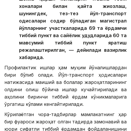
хоналари билан қайта жиҳозлаш,
шунингдек, тез-тез йўл-транспорт
ҳодисалари содир бўладиган магистрал
йўлларнинг участкаларида 69 та ёрдамчи
тиббий пункт ва сайёҳлик ҳудудларида 60 та
мавсумий тиббий пункт яратиш
режалаштирилган, — дейилади вазирлик
хабарида.
Профилактик ишлар ҳам муҳим йўналишлардан
бири бўлиб қолади. Йўл-транспорт ҳодисалари
натижасида маиший ва болалар жароҳатларининг
олдини олиш бўйича ишлар кучайтирилади ва
аҳолини биринчи тиббий ёрдам кўникмаларига
ўргатиш кўлами кенгайтирилади.
Кўрилаётган чора-тадбирлар мамлакатнинг ҳар
бир фуқароси жароҳат олган тақдирда замонавий ва
юқори сифатли тиббий ёрдамдан фойдаланишини