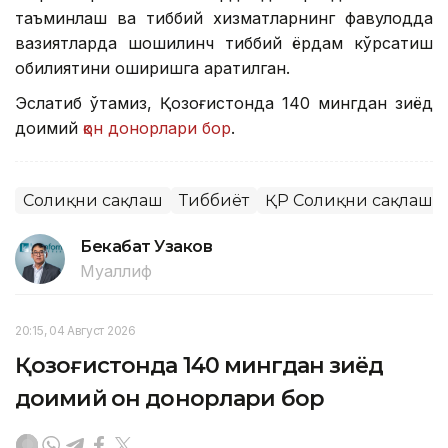
таъминлаш ва тиббий хизматларнинг фавқулодда
вазиятларда шошилинч тиббий ёрдам кўрсатиш
қобилиятини оширишга қаратилган.
Эслатиб ўтамиз, Қозоғистонда 140 мингдан зиёд
доимий
қон донорлари бор
.
Соғлиқни сақлаш
Тиббиёт
ҚР Соғлиқни сақлаш 
Бекабат Узаков
Муаллиф
20:15, 04 Август 2026
Қозоғистонда 140 мингдан зиёд
доимий қон донорлари бор