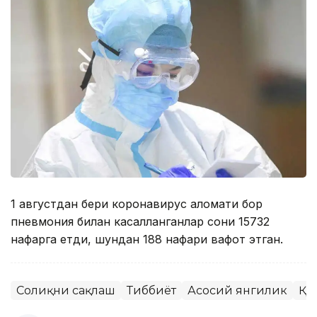
1 августдан бери коронавирус аломати бор
пневмония билан касалланганлар сони 15732
нафарга етди, шундан 188 нафари вафот этган.
Соғлиқни сақлаш
Тиббиёт
Асосий янгилик
ҚР