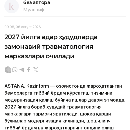
без автора
Муаллиф
09:08, 06 Август 2026
2027 йилга қадар ҳудудларда
замонавий травматология
марказлари очилади
ASTANА. Кazinform — Қозоғистонда жароҳатланган
беморларга тиббий ёрдам кўрсатиш тизимини
модернизация қилиш бўйича ишлар давом этмоқда.
2027 йилга бориб ҳудудий травматология
марказлари тармоғи яратилади, шокка қарши
бўлимлар модернизация қилинади, шошилинч
тиббий ёрдам ва жароҳатларнинг олдини олиш