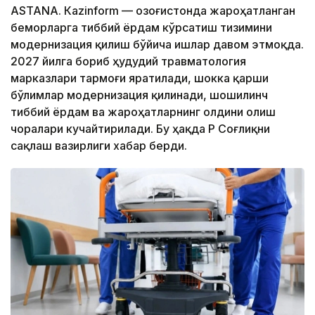
ASTANА. Кazinform — Қозоғистонда жароҳатланган
беморларга тиббий ёрдам кўрсатиш тизимини
модернизация қилиш бўйича ишлар давом этмоқда.
2027 йилга бориб ҳудудий травматология
марказлари тармоғи яратилади, шокка қарши
бўлимлар модернизация қилинади, шошилинч
тиббий ёрдам ва жароҳатларнинг олдини олиш
чоралари кучайтирилади. Бу ҳақда ҚР Соғлиқни
сақлаш вазирлиги хабар берди.