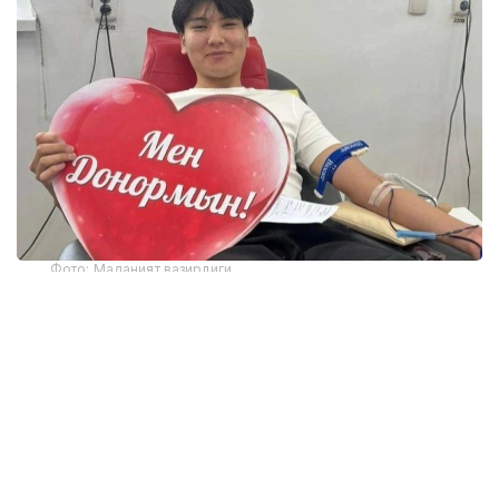
Фото: Маданият вазирлиги
Марказнинг Жамоатчилик билан алоқалар ва
ҳамкорлик бўлими бошлиғи Алма Демеуованинг
сўзларига кўра, 2016 йилдан 2026 йил июнгача
мамлакатда 684 474 киши биринчи марта донор
бўлган. Бу даврда 140 350 доимий донор рўйхатга
олинган.