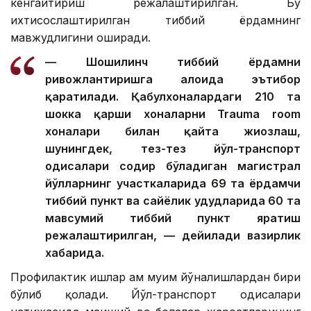
кенгайтириш режалаштирилган. Бу
ихтисослаштирилган тиббий ёрдамнинг
мавжудлигини оширади.
— Шошилинч тиббий ёрдамни
ривожлантиришга алоҳида эътибор
қаратилади. Қабулхоналардаги 210 та
шокка қарши хоналарни Trauma room
хоналари билан қайта жиҳозлаш,
шунингдек, тез-тез йўл-транспорт
ҳодисалари содир бўладиган магистрал
йўлларнинг участкаларида 69 та ёрдамчи
тиббий пункт ва сайёҳлик ҳудудларида 60 та
мавсумий тиббий пункт яратиш
режалаштирилган, — дейилади вазирлик
хабарида.
Профилактик ишлар ҳам муҳим йўналишлардан бири
бўлиб қолади. Йўл-транспорт ҳодисалари