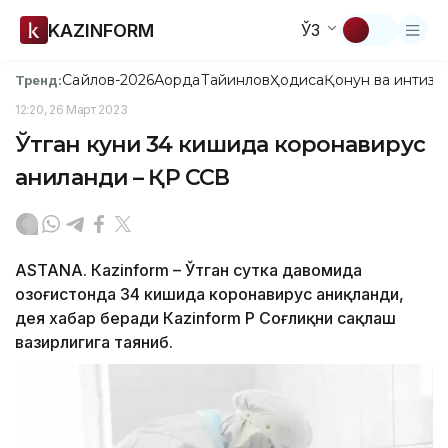
KAZINFORM
ЎЗ
Сайлов-2026
Ақорда
Тайинлов
Ҳодиса
Қонун ва интизо
Тренд:
12:20, 26 Март 2023
Ўтган куни 34 кишида коронавирус
аниқланди – ҚР ССВ
ASTANА. Кazinform – Ўтган сутка давомида
Қозоғистонда 34 кишида коронавирус аниқланди,
дея хабар беради Кazinform ҚР Соғлиқни сақлаш
вазирлигига таяниб.