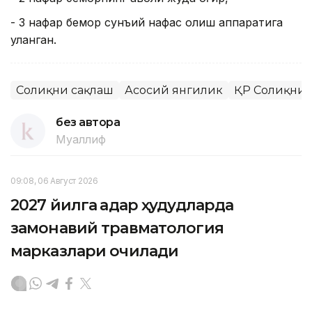
- 3 нафар бемор сунъий нафас олиш аппаратига
уланган.
Соғлиқни сақлаш
Асосий янгилик
ҚР Соғлиқни
без автора
Муаллиф
09:08, 06 Август 2026
2027 йилга қадар ҳудудларда
замонавий травматология
марказлари очилади