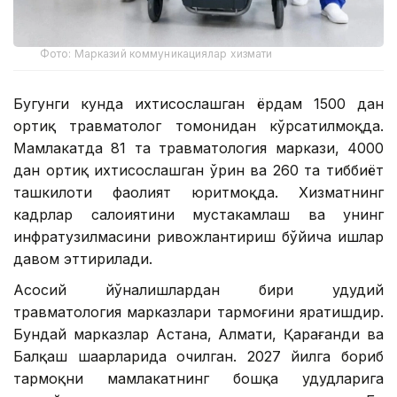
Фото: Марказий коммуникациялар хизмати
Бугунги кунда ихтисослашган ёрдам 1500 дан
ортиқ травматолог томонидан кўрсатилмоқда.
Мамлакатда 81 та травматология маркази, 4000
дан ортиқ ихтисослашган ўрин ва 260 та тиббиёт
ташкилоти фаолият юритмоқда. Хизматнинг
кадрлар салоҳиятини мустаҳкамлаш ва унинг
инфратузилмасини ривожлантириш бўйича ишлар
давом эттирилади.
Асосий йўналишлардан бири ҳудудий
травматология марказлари тармоғини яратишдир.
Бундай марказлар Астана, Алмати, Қарағанди ва
Балқаш шаҳарларида очилган. 2027 йилга бориб
тармоқни мамлакатнинг бошқа ҳудудларига