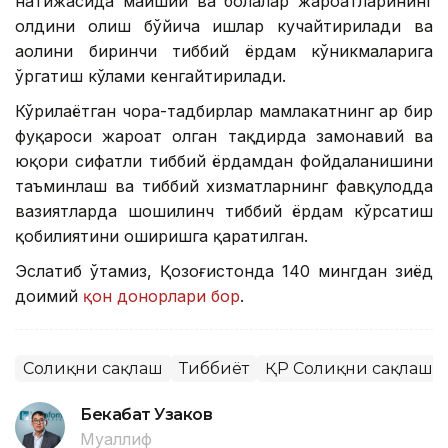
натижасида маиший ва болалар жароҳатларининг
олдини олиш бўйича ишлар кучайтирилади ва
аҳолини биринчи тиббий ёрдам кўникмаларига
ўргатиш кўлами кенгайтирилади.
Кўрилаётган чора-тадбирлар мамлакатнинг ҳар бир
фуқароси жароҳат олган тақдирда замонавий ва
юқори сифатли тиббий ёрдамдан фойдаланишини
таъминлаш ва тиббий хизматларнинг фавқулодда
вазиятларда шошилинч тиббий ёрдам кўрсатиш
қобилиятини оширишга қаратилган.
Эслатиб ўтамиз, Қозоғистонда 140 мингдан зиёд
доимий
қон донорлари бор
.
Соғлиқни сақлаш
Тиббиёт
ҚР Соғлиқни сақлаш 
Бекабат Узаков
Муаллиф