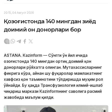
20:15, 04 Август 2026
Қозоғистонда 140 мингдан зиёд
доимий қон донорлари бор
ASTANА. Кazinform — Сўнгги ўн йил ичида
Қозоғистонда 140 мингдан ортиқ доимий қон
донорлари рўйхатга олинган. Мутахассисларнинг
фикрига кўра, айнан шу фуқаролар мамлакатнинг
хавфсиз қон таъминотини тўлдиришда муҳим рол
ўйнайди. Бу ҳақда Трансфузиология илмий-ишлаб
чиқариш маркази Кazinformнинг саволига расмий
жавобида маълум қилди.