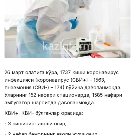
26 март ҳолатига кўра, 1737 киши коронавирус
инфекцияси (коронавирус (CВИ+) – 1563,
пневмония (CВИ-) – 174) бўйича даволанмоқда.
Уларнинг 152 нафари стационарда, 1585 нафари
амбулатор шароитда даволанмоқда.
КВИ+, КВИ- бўлганлар орасида:
- 3 кишининг аҳволи оғир,
- 2 нафар беморнинг аҳволи жуда оғир,