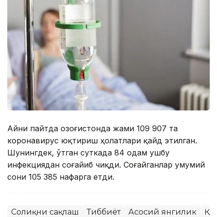
Айни пайтда Қозоғистонда жами 109 907 та
коронавирус юқтириш ҳолатлари қайд этилган.
Шунингдек, ўтган суткада 84 одам ушбу
инфекциядан соғайиб чиқди. Соғайганлар умумий
сони 105 385 нафарга етди.
Соғлиқни сақлаш
Тиббиёт
Асосий янгилик
ҚР