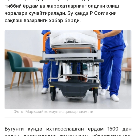
тиббий ёрдам ва жароҳатларнинг олдини олиш
чоралари кучайтирилади. Бу ҳақда ҚР Соғлиқни
сақлаш вазирлиги хабар берди.
Фото: Марказий коммуникациялар хизмати
Бугунги кунда ихтисослашган ёрдам 1500 дан