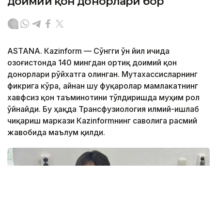
доимий қон донорлари бор
ASTANА. Кazinform — Сўнгги ўн йил ичида
Қозоғистонда 140 мингдан ортиқ доимий қон
донорлари рўйхатга олинган. Мутахассисларнинг
фикрига кўра, айнан шу фуқаролар мамлакатнинг
хавфсиз қон таъминотини тўлдиришда муҳим рол
ўйнайди. Бу ҳақда Трансфузиология илмий-ишлаб
чиқариш маркази Кazinformнинг саволига расмий
жавобида маълум қилди.