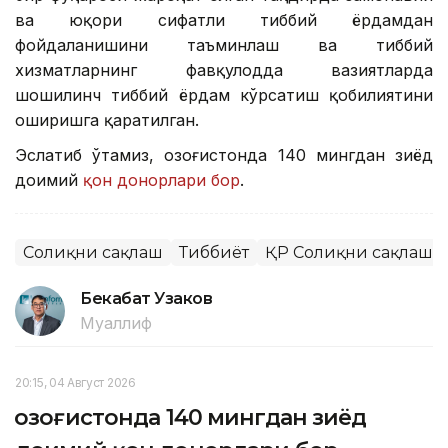
ва юқори сифатли тиббий ёрдамдан
фойдаланишини таъминлаш ва тиббий
хизматларнинг фавқулодда вазиятларда
шошилинч тиббий ёрдам кўрсатиш қобилиятини
оширишга қаратилган.
Эслатиб ўтамиз, Қозоғистонда 140 мингдан зиёд
доимий
қон донорлари бор
.
Соғлиқни сақлаш
Тиббиёт
ҚР Соғлиқни сақлаш 
Бекабат Узаков
Муаллиф
20:15, 04 Август 2026
Қозоғистонда 140 мингдан зиёд