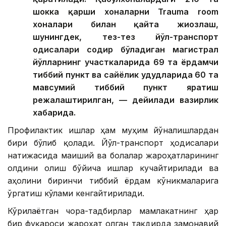
шокка қарши хоналарни Trauma room
хоналари билан қайта жиҳозлаш,
шунингдек, тез-тез йўл-транспорт
ҳодисалари содир бўладиган магистрал
йўлларнинг участкаларида 69 та ёрдамчи
тиббий пункт ва сайёҳлик ҳудудларида 60 та
мавсумий тиббий пункт яратиш
режалаштирилган, — дейилади вазирлик
хабарида.
Профилактик ишлар ҳам муҳим йўналишлардан
бири бўлиб қолади. Йўл-транспорт ҳодисалари
натижасида маиший ва болалар жароҳатларининг
олдини олиш бўйича ишлар кучайтирилади ва
аҳолини биринчи тиббий ёрдам кўникмаларига
ўргатиш кўлами кенгайтирилади.
Кўрилаётган чора-тадбирлар мамлакатнинг ҳар
бир фуқароси жароҳат олган тақдирда замонавий