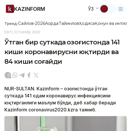
KAZINFORM
ЎЗ
Сайлов-2026
Ақорда
Тайинлов
Ҳодиса
Қонун ва интизо
Тренд:
09:11, 22 Октябр 2020
Ўтган бир суткада Қозоғистонда 141
киши коронавирусни юқтирди ва
84 киши соғайди
NUR-SULTAN. Kazinform – Қозоғистонда ўтган
суткада 141 одам коронавирус инфекциясини
юқтирганлиги маълум бўлди, деб хабар беради
Kazinform coronavirus2020.kzга таяниб.