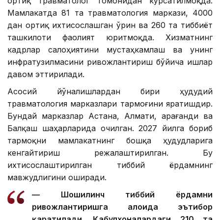
ортиқ травматолог томонидан кўрсатилмоқда.
Мамлакатда 81 та травматология маркази, 4000
дан ортиқ ихтисослашган ўрин ва 260 та тиббиёт
ташкилоти фаолият юритмоқда. Хизматнинг
кадрлар салоҳиятини мустаҳкамлаш ва унинг
инфратузилмасини ривожлантириш бўйича ишлар
давом эттирилади.
Асосий йўналишлардан бири ҳудудий
травматология марказлари тармоғини яратишдир.
Бундай марказлар Астана, Алмати, Қарағанди ва
Балқаш шаҳарларида очилган. 2027 йилга бориб
тармоқни мамлакатнинг бошқа ҳудудларига
кенгайтириш режалаштирилган. Бу
ихтисослаштирилган тиббий ёрдамнинг
мавжудлигини оширади.
— Шошилинч тиббий ёрдамни
ривожлантиришга алоҳида эътибор
қаратилади. Қабулхоналардаги 210 та