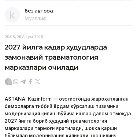
без автора
Муаллиф
09:08, 06 Август 2026
2027 йилга қадар ҳудудларда
замонавий травматология
марказлари очилади
ASTANА. Кazinform — Қозоғистонда жароҳатланган
беморларга тиббий ёрдам кўрсатиш тизимини
модернизация қилиш бўйича ишлар давом этмоқда.
2027 йилга бориб ҳудудий травматология
марказлари тармоғи яратилади, шокка қарши
бўлимлар модернизация қилинади, шошилинч