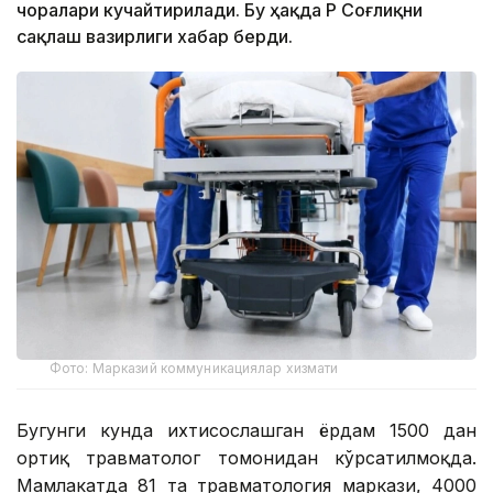
чоралари кучайтирилади. Бу ҳақда ҚР Соғлиқни
сақлаш вазирлиги хабар берди.
Фото: Марказий коммуникациялар хизмати
Бугунги кунда ихтисослашган ёрдам 1500 дан
ортиқ травматолог томонидан кўрсатилмоқда.
Мамлакатда 81 та травматология маркази, 4000