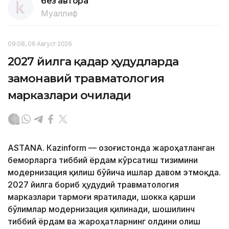
без автора
Муаллиф
09:08, 06 Август 2026
2027 йилга қадар ҳудудларда
замонавий травматология
марказлари очилади
ASTANА. Кazinform — Қозоғистонда жароҳатланган
беморларга тиббий ёрдам кўрсатиш тизимини
модернизация қилиш бўйича ишлар давом этмоқда.
2027 йилга бориб ҳудудий травматология
марказлари тармоғи яратилади, шокка қарши
бўлимлар модернизация қилинади, шошилинч
тиббий ёрдам ва жароҳатларнинг олдини олиш