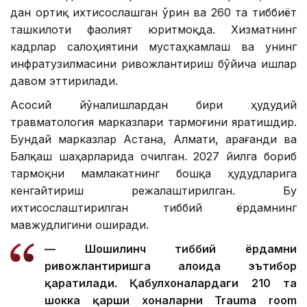
дан ортиқ ихтисослашган ўрин ва 260 та тиббиёт
ташкилоти фаолият юритмоқда. Хизматнинг
кадрлар салоҳиятини мустаҳкамлаш ва унинг
инфратузилмасини ривожлантириш бўйича ишлар
давом эттирилади.
Асосий йўналишлардан бири ҳудудий
травматология марказлари тармоғини яратишдир.
Бундай марказлар Астана, Алмати, Қарағанди ва
Балқаш шаҳарларида очилган. 2027 йилга бориб
тармоқни мамлакатнинг бошқа ҳудудларига
кенгайтириш режалаштирилган. Бу
ихтисослаштирилган тиббий ёрдамнинг
мавжудлигини оширади.
— Шошилинч тиббий ёрдамни
ривожлантиришга алоҳида эътибор
қаратилади. Қабулхоналардаги 210 та
шокка қарши хоналарни Trauma room