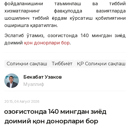
фойдаланишини таъминлаш ва тиббий
хизматларнинг фавқулодда вазиятларда
шошилинч тиббий ёрдам кўрсатиш қобилиятини
оширишга қаратилган.
Эслатиб ўтамиз, Қозоғистонда 140 мингдан зиёд
доимий
қон донорлари бор
.
Соғлиқни сақлаш
Тиббиёт
ҚР Соғлиқни сақлаш 
Бекабат Узаков
Муаллиф
20:15, 04 Август 2026
Қозоғистонда 140 мингдан зиёд
доимий қон донорлари бор