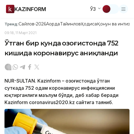
KAZINFORM
ЎЗ
Сайлов-2026
Ақорда
Тайинлов
Ҳодиса
Қонун ва интизо
Тренд:
09:18, 11 Март 2021
Ўтган бир кунда Қозоғистонда 752
кишида коронавирус аниқланди
NUR-SULTAN. Kazinform – Қозоғистонда ўтган
суткада 752 одам коронавирус инфекциясини
юқтирганлиги маълум бўлди, деб хабар беради
Kazinform coronavirus2020.kz сайтига таяниб.