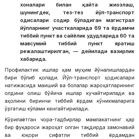
хоналари билан қайта жиҳозлаш,
шунингдек, тез-тез йўл-транспорт
ҳодисалари содир бўладиган магистрал
йўлларнинг участкаларида 69 та ёрдамчи
тиббий пункт ва сайёҳлик ҳудудларида 60 та
мавсумий тиббий пункт яратиш
режалаштирилган, — дейилади вазирлик
хабарида.
Профилактик ишлар ҳам муҳим йўналишлардан
бири бўлиб қолади. Йўл-транспорт ҳодисалари
натижасида маиший ва болалар жароҳатларининг
олдини олиш бўйича ишлар кучайтирилади ва
аҳолини биринчи тиббий ёрдам кўникмаларига
ўргатиш кўлами кенгайтирилади.
Кўрилаётган чора-тадбирлар мамлакатнинг ҳар
бир фуқароси жароҳат олган тақдирда замонавий
ва юқори сифатли тиббий ёрдамдан