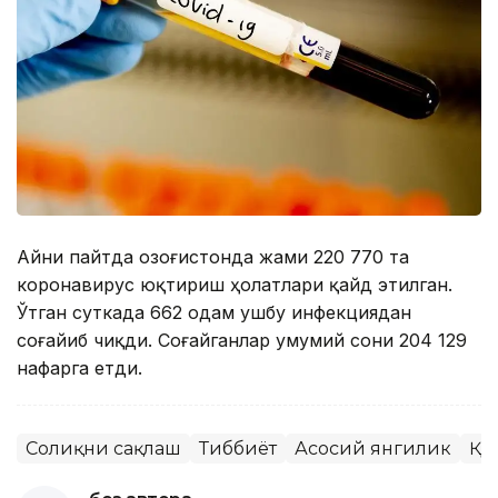
Айни пайтда Қозоғистонда жами 220 770 та
коронавирус юқтириш ҳолатлари қайд этилган.
Ўтган суткада 662 одам ушбу инфекциядан
соғайиб чиқди. Соғайганлар умумий сони 204 129
нафарга етди.
Соғлиқни сақлаш
Тиббиёт
Асосий янгилик
ҚР