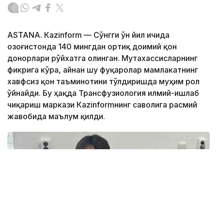
ASTANА. Кazinform — Сўнгги ўн йил ичида
Қозоғистонда 140 мингдан ортиқ доимий қон
донорлари рўйхатга олинган. Мутахассисларнинг
фикрига кўра, айнан шу фуқаролар мамлакатнинг
хавфсиз қон таъминотини тўлдиришда муҳим рол
ўйнайди. Бу ҳақда Трансфузиология илмий-ишлаб
чиқариш маркази Кazinformнинг саволига расмий
жавобида маълум қилди.