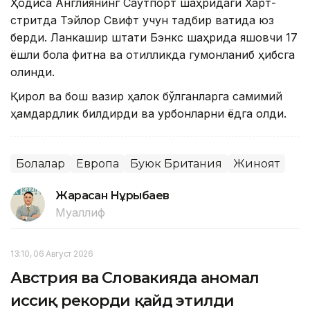
Ҳодиса Англиянинг Саутпорт шаҳридаги Харт-
стритда Тэйлор Свифт учун тадбир вақтида юз
берди. Ланкашир штати Бэнкс шаҳрида яшовчи 17
ёшли бола фитна ва қотилликда гумонланиб ҳибсга
олинди.
Қирол ва бош вазир ҳалок бўлганларга самимий
ҳамдардлик билдирди ва қурбонларни ёдга олди.
Болалар
Европа
Буюк Британия
Жиноят
Жарасқан Нұрыбаев
Муаллиф
13:10, 06 Август 2026
Австрия ва Словакияда аномал
иссиқ рекорди қайд этилди