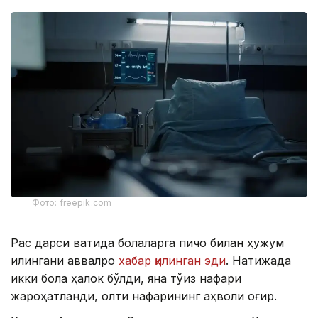
Фото: freepik.com
Рақс дарси вақтида болаларга пичоқ билан ҳужум
қилингани аввалроқ
хабар қилинган эди
. Натижада
икки бола ҳалок бўлди, яна тўққиз нафари
жароҳатланди, олти нафарининг аҳволи оғир.