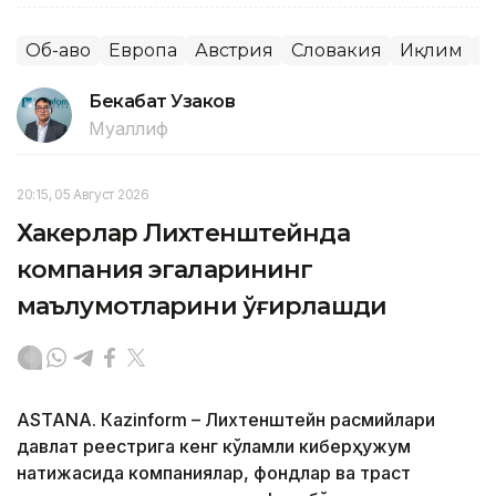
Об-ҳаво
Европа
Австрия
Словакия
Иқлим
Ж
Бекабат Узаков
Муаллиф
20:15, 05 Август 2026
Хакерлар Лихтенштейнда
компания эгаларининг
маълумотларини ўғирлашди
ASTANА. Кazinform – Лихтенштейн расмийлари
давлат реестрига кенг кўламли киберҳужум
натижасида компаниялар, фондлар ва траст