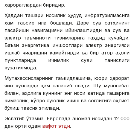
ҳароратлардан биридир.
Ҳаддан ташқари иссиқлик ҳудуд инфратузилмасига
ҳам таъсир қила бошлади. Дарё сув сатҳининг
пасайиши навигацияни қийинлаштирди ва сув ва
электр таъминоти тизимларига таҳдид кучайди.
Баъзи энергетика иншоотлари электр энергияси
ишлаб чиқаришни камайтирди ва бир қатор аҳоли
пунктларида ичимлик суви танқислиги
кузатилмоқда.
Мутахассисларнинг таъкидлашича, юқори ҳарорат
яқин кунларда ҳам сақланиб қолади. Шу муносабат
билан, аҳолига куннинг энг иссиқ вақтида ташқарига
чиқмаслик, кўпроқ суюқлик ичиш ва соғлиғига эҳтиёт
бўлиш тавсия этилади.
Эслатиб ўтамиз, Европада аномал иссиқдан 12 000
дан ортиқ одам
вафот этди
.