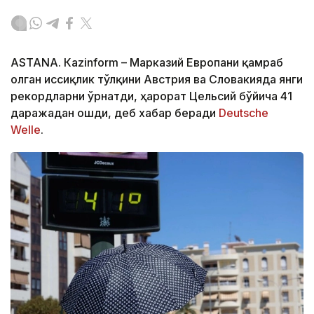
ASTANА. Кazinform – Марказий Европани қамраб
олган иссиқлик тўлқини Австрия ва Словакияда янги
рекордларни ўрнатди, ҳарорат Цельсий бўйича 41
даражадан ошди, деб хабар беради
Deutsche
Welle
.