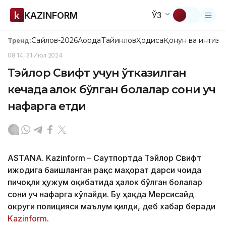
KAZINFORM
ЎЗ
Сайлов-2026
Ақорда
Тайинлов
Ҳодиса
Қонун ва интизо
Тренд:
08:14, 31 Июл 2024
Тэйлор Свифт учун ўтказилган
кечада ҳалок бўлган болалар сони уч
нафарга етди
ASTANA. Kazinform – Саутпортда Тэйлор Свифт
ижодига бағишланган рақс маҳорат дарси чоғида
пичоқли ҳужум оқибатида ҳалок бўлган болалар
сони уч нафарга кўпайди. Бу ҳақда Мерсисайд
округи полицияси маълум қилди, деб хабар беради
Kazinform
.