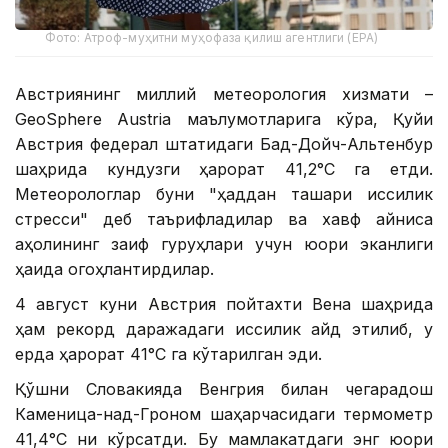
Фото: Атроф-муҳитни муҳофаза қилиш агентлиги (EPA)
Австриянинг миллий метеорология хизмати –
GeoSphere Austria маълумотларига кўра, Қуйи
Австрия федерал штатидаги Бад-Дойч-Альтенбур
шаҳрида кундузги ҳарорат 41,2°С га етди.
Метеорологлар буни "ҳаддан ташқари иссиқлик
стресси" деб таърифладилар ва хавф айниқса
аҳолининг заиф гуруҳлари учун юқори эканлиги
ҳақида огоҳлантирдилар.
4 август куни Австрия пойтахти Вена шаҳрида
ҳам рекорд даражадаги иссиқлик қайд этилиб, у
ерда ҳарорат 41°С га кўтарилган эди.
Қўшни Словакияда Венгрия билан чегарадош
Каменица-над-Гроном шаҳарчасидаги термометр
41,4°С ни кўрсатди. Бу мамлакатдаги энг юқори