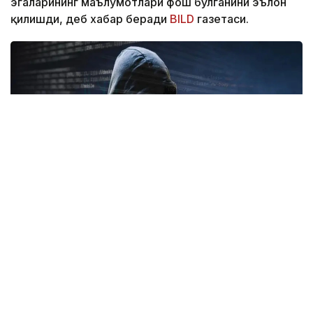
эгаларининг маълумотлари фош бўлганини эълон
қилишди, деб хабар беради
BILD
газетаси.
Фото: freepik.com
Ҳодиса тахминан 31 минг юридик шахсга таъсир
кўрсатди. Мутахассислар фирибгарлик ва
товламачилик хавфи ортиши ҳақида